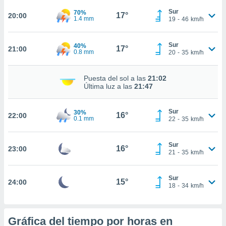
Sur
70%
nto,
17°
20:00
1.4 mm
19
-
46
km/h
cios
kies,
Sur
40%
17°
21:00
ores únicos
0.8 mm
20
-
35
km/h
as similares
nar,
Puesta del sol a las
21:02
rocesar
Última luz a las
21:47
onales como
 este sitio
recciones IP
Sur
30%
16°
22:00
ficadores de
0.1 mm
22
-
35
km/h
 posible
s
Sur
 traten tus
16°
23:00
21
-
35
km/h
nales en
 interés
go a lo que
Sur
15°
24:00
nerte. Para
18
-
34
km/h
retirar su
ento u
Gráfica del tiempo por horas en
 de datos