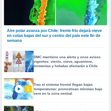
precisa e
ión mediante
, publicidad
dos,
Aire polar avanza por Chile: frente frío dejará nieve
 publicidad
en cotas bajas del sur y centro del país este fin de
,
semana
ón de
 desarrollo
s.
DMC mantiene una alerta y once avisos
tros 1199
vigentes: viento, nieve, aguanieve,
ios
tormentas y heladas afectarán a Chile
Tras el sistema frontal llegan bajas
temperaturas: pronostican mínimas bajo
cero en la zona central