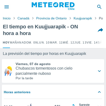
privacidad
o de
Inicio
Canadá
Provincia de Ontario
Kuujjuarapik
Por 
eteored.cl)
borado por
El tiempo en Kuujjuarapik - ON
es para
hora a hora
ue la
 que se
e calidad.
HOY
MAÑANA
DOM. 09
LUN. 10
MAR. 11
MIÉ. 12
JUE. 13
VIE. 14
SÁB.
eder a este
ediante las
La previsión del tiempo por horas en Kuujjuarapik
opciones:
Viernes, 07 de agosto
ookies y
Chubascos tormentosos con cielo
e forma
parcialmente nuboso
Por la tarde
d digital
ada, basada
mación
Horas anteriores
ediante
ecnologías
nos permite
Sureste