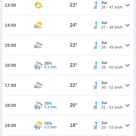
te
Sur
23°
13:00
26
-
47
km/h
 de que
talarán
e sean
Sur
24°
para
14:00
27
-
48
km/h
a
por el sitio
o se
Sur
23°
15:00
26
-
49
km/h
cookies para
nto ni para
Sur
30%
23°
16:00
licidad o
0.1 mm
28
-
50
km/h
ado, aunque
sualizar
Sur
22°
17:00
30
-
52
km/h
general no
ada. Puedes
 instalación
Sur
70%
20°
18:00
y acceder a
0.3 mm
31
-
54
km/h
io web a
ste abono
 botón
Sur
70%
18°
19:00
0.5 mm
25
-
53
km/h
.