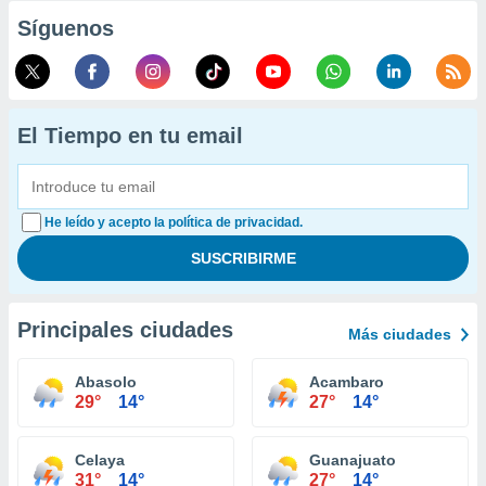
Síguenos
El Tiempo en tu email
He leído y acepto la política de privacidad.
Principales ciudades
Más ciudades
Abasolo
Acambaro
29°
14°
27°
14°
Celaya
Guanajuato
31°
14°
27°
14°