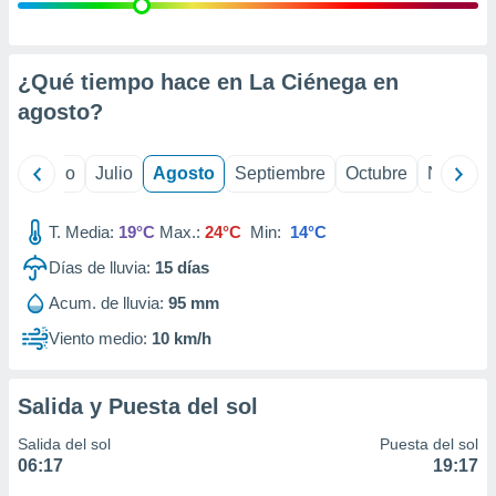
 seleccionar
o.
calización
precisa e
¿Qué tiempo hace en La Ciénega en
ión mediante
agosto
?
, publicidad
yo
Junio
Julio
Agosto
Septiembre
Octubre
Noviemb
dos,
 publicidad
,
T. Media:
19°C
Max.:
24°C
Min:
14°C
ón de
Días de lluvia:
15
días
 desarrollo
s.
Acum. de lluvia:
95 mm
tros 1199
Viento medio:
10 km/h
ios
Salida y Puesta del sol
Salida del sol
Puesta del sol
06:17
19:17