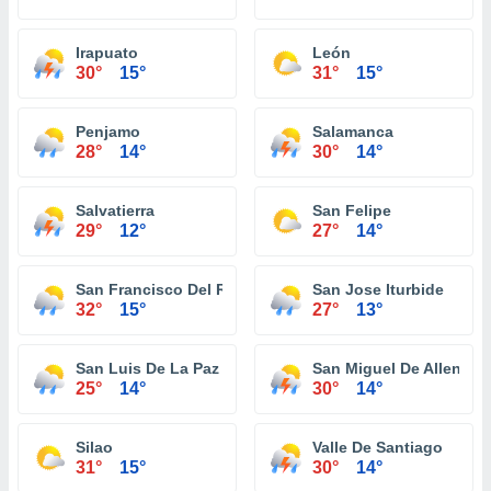
Irapuato
León
30°
15°
31°
15°
Penjamo
Salamanca
28°
14°
30°
14°
Salvatierra
San Felipe
29°
12°
27°
14°
San Francisco Del Rincon
San Jose Iturbide
32°
15°
27°
13°
San Luis De La Paz
San Miguel De Allende
25°
14°
30°
14°
Silao
Valle De Santiago
31°
15°
30°
14°