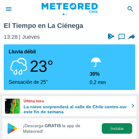
El Tiempo en La Ciénega
privacidad
13:28
Jueves
...
o de
eteored.cl)
borado por
Lluvia débil
es para
23°
ue la
 que se
e calidad.
30%
eder a este
Sensación de 25°
0.2 mm
ediante las
opciones:
Última hora
ookies y
La nieve sorprenderá al valle de Chile centro-sur
e forma
este fin de semana
d digital
¡Descarga
GRATIS
la app de
Instalar
ada, basada
Meteored!
mación