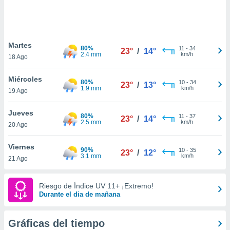
 botón
.
nto,
Martes
80%
11
-
34
23°
/
14°
2.4 mm
km/h
18 Ago
cios
kies,
Miércoles
ores únicos
80%
10
-
34
23°
/
13°
1.9 mm
km/h
19 Ago
as similares
nar,
rocesar
Jueves
80%
11
-
37
23°
/
14°
onales como
2.5 mm
km/h
20 Ago
 este sitio
recciones IP
Viernes
ficadores de
90%
10
-
35
23°
/
12°
3.1 mm
km/h
21 Ago
 posible
s
 traten tus
Riesgo de Índice UV 11+ ¡Extremo!
nales en
Durante el dia de mañana
 interés
go a lo que
nerte. Para
Gráficas del tiempo
retirar su