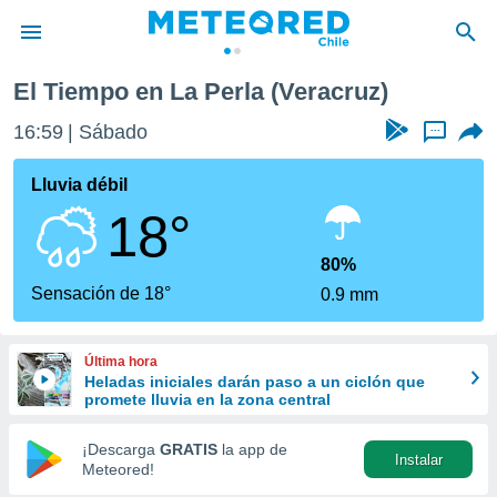
El Tiempo en La Perla (Veracruz)
privacidad
16:59
Sábado
...
o de
eteored.cl)
borado por
Lluvia débil
es para
18°
ue la
 que se
e calidad.
80%
eder a este
Sensación de 18°
0.9 mm
ediante las
opciones:
Última hora
ookies y
Heladas iniciales darán paso a un ciclón que
e forma
promete lluvia en la zona central
d digital
¡Descarga
GRATIS
la app de
Instalar
ada, basada
Meteored!
mación