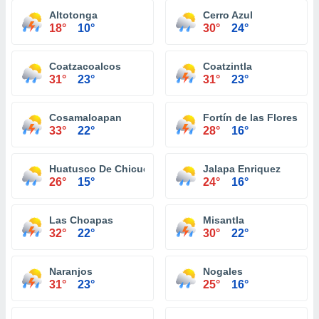
Altotonga
Cerro Azul
18°
10°
30°
24°
Coatzacoalcos
Coatzintla
31°
23°
31°
23°
Cosamaloapan
Fortín de las Flores
33°
22°
28°
16°
Huatusco De Chicuellar
Jalapa Enriquez
26°
15°
24°
16°
Las Choapas
Misantla
32°
22°
30°
22°
Naranjos
Nogales
31°
23°
25°
16°