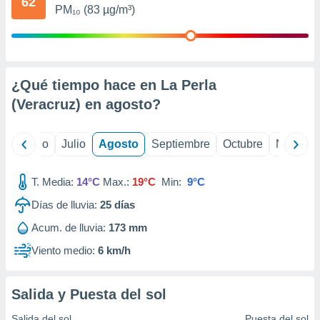
62
 seleccionar
PM₁₀ (83 µg/m³)
o.
calización
precisa e
ión mediante
¿Qué tiempo hace en La Perla
, publicidad
(Veracruz) en
agosto
?
dos,
 publicidad
yo
Junio
Julio
Agosto
Septiembre
Octubre
Noviemb
,
ón de
 desarrollo
T. Media:
14°C
Max.:
19°C
Min:
9°C
s.
Días de lluvia:
25
días
tros 1199
ios
Acum. de lluvia:
173 mm
Viento medio:
6 km/h
Salida y Puesta del sol
Salida del sol
Puesta del sol