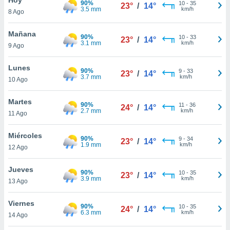
90%
10
-
35
23°
/
14°
3.5 mm
km/h
8 Ago
do en
 mismo.
sultar más
Mañana
90%
10
-
33
23°
/
14°
 en nuestra
3.1 mm
km/h
9 Ago
 Cookies
y
ualquier
Lunes
90%
9
-
33
23°
/
14°
3.7 mm
km/h
10 Ago
ento
 botón
ación de
Martes
90%
11
-
36
24°
/
14°
kies
2.7 mm
km/h
11 Ago
 disponible
e nuestra
Miércoles
90%
9
-
34
.
23°
/
14°
1.9 mm
km/h
12 Ago
IVAMENTE,
Jueves
90%
10
-
35
23°
/
14°
3.9 mm
km/h
13 Ago
as
 a cookies
Viernes
90%
10
-
35
24°
/
14°
6.3 mm
km/h
 no aceptar
14 Ago
ón de