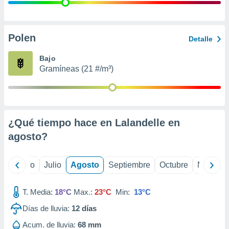
 seleccionar
o.
calización
precisa e
Polen
Detalle
ión mediante
Bajo
, publicidad
Gramíneas (21 #/m³)
dos,
 publicidad
,
ón de
¿Qué tiempo hace en Lalandelle en
 desarrollo
s.
agosto
?
tros 1199
ios
yo
Junio
Julio
Agosto
Septiembre
Octubre
Noviemb
T. Media:
18°C
Max.:
23°C
Min:
13°C
Días de lluvia:
12
días
Acum. de lluvia:
68 mm