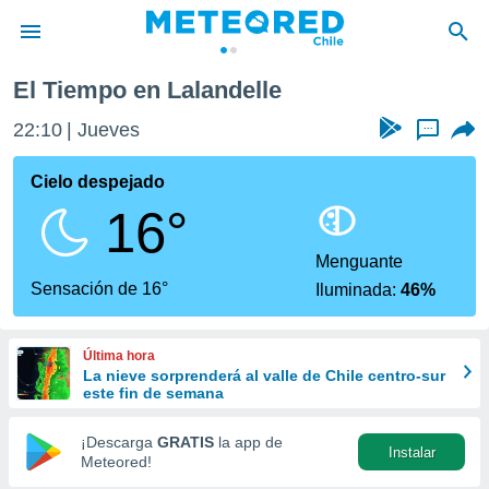
El Tiempo en Lalandelle
privacidad
22:10
Jueves
...
o de
eteored.cl)
borado por
Cielo despejado
es para
16°
ue la
 que se
e calidad.
Menguante
eder a este
Sensación de 16°
Iluminada:
46%
ediante las
opciones:
Última hora
ookies y
La nieve sorprenderá al valle de Chile centro-sur
e forma
este fin de semana
d digital
¡Descarga
GRATIS
la app de
Instalar
ada, basada
Meteored!
mación