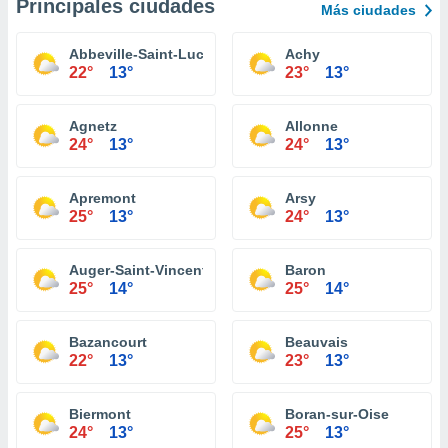
Principales ciudades
Más ciudades
Abbeville-Saint-Lucien
Achy
22°
13°
23°
13°
Agnetz
Allonne
24°
13°
24°
13°
Apremont
Arsy
25°
13°
24°
13°
Auger-Saint-Vincent
Baron
25°
14°
25°
14°
Bazancourt
Beauvais
22°
13°
23°
13°
Biermont
Boran-sur-Oise
24°
13°
25°
13°