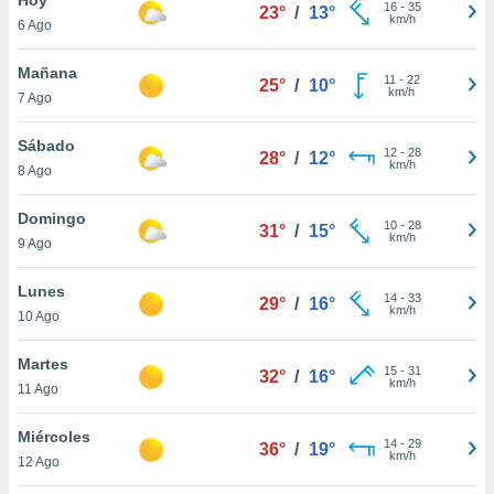
16
-
35
23°
/
13°
km/h
6 Ago
do en
 mismo.
sultar más
Mañana
11
-
22
25°
/
10°
 en nuestra
km/h
7 Ago
 Cookies
y
ualquier
Sábado
12
-
28
28°
/
12°
km/h
8 Ago
ento
 botón
ación de
Domingo
10
-
28
31°
/
15°
kies
km/h
9 Ago
 disponible
e nuestra
Lunes
14
-
33
.
29°
/
16°
km/h
10 Ago
IVAMENTE,
Martes
15
-
31
32°
/
16°
km/h
11 Ago
as
 a cookies
Miércoles
14
-
29
36°
/
19°
km/h
 no aceptar
12 Ago
ón de