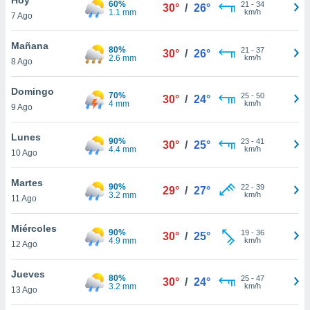
60%
21
-
34
30°
/
26°
1.1 mm
km/h
7 Ago
do en
 mismo.
sultar más
Mañana
80%
21
-
37
30°
/
26°
 en nuestra
2.6 mm
km/h
8 Ago
 Cookies
y
ualquier
Domingo
70%
25
-
50
30°
/
24°
4 mm
km/h
9 Ago
ento
 botón
ación de
Lunes
90%
23
-
41
30°
/
25°
kies
4.4 mm
km/h
10 Ago
 disponible
e nuestra
Martes
90%
22
-
39
.
29°
/
27°
3.2 mm
km/h
11 Ago
IVAMENTE,
Miércoles
90%
19
-
36
30°
/
25°
4.9 mm
km/h
12 Ago
as
 a cookies
Jueves
80%
25
-
47
30°
/
24°
3.2 mm
km/h
 no aceptar
13 Ago
ón de