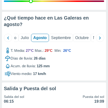
 seleccionar
o.
calización
precisa e
¿Qué tiempo hace en Las Galeras en
ión mediante
agosto
?
, publicidad
yo
Junio
Julio
Agosto
Septiembre
Octubre
Noviemb
dos,
 publicidad
,
T. Media:
27°C
Max.:
29°C
Min:
26°C
ón de
Días de lluvia:
26
días
 desarrollo
s.
Acum. de lluvia:
125 mm
tros 1199
Viento medio:
17 km/h
ios
Salida y Puesta del sol
Salida del sol
Puesta del sol
06:15
19:09