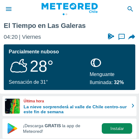
eras
El Tiempo en Las Galeras
privacidad
04:20
Viernes
...
o de
eteored.cl)
borado por
Parcialmente nuboso
es para
28°
ue la
 que se
e calidad.
Menguante
eder a este
Sensación de 31°
Iluminada:
32%
ediante las
opciones:
Última hora
ookies y
La nieve sorprenderá al valle de Chile centro-sur
e forma
este fin de semana
d digital
¡Descarga
GRATIS
la app de
Instalar
ada, basada
Meteored!
mación