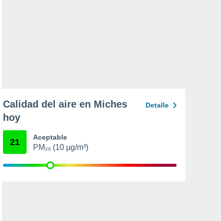
Calidad del aire en Miches
Detalle
hoy
Aceptable
21
PM₂₅ (10 µg/m³)