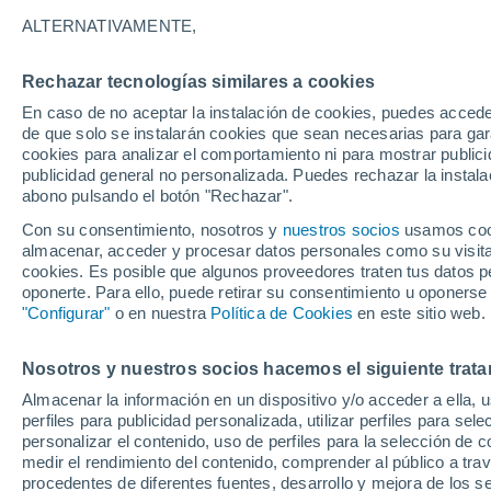
29°
ALTERNATIVAMENTE,
Rechazar tecnologías similares a cookies
Este
En caso de no aceptar la instalación de cookies, puedes accede
Sensación de 33°
16
-
31 km
de que solo se instalarán cookies que sean necesarias para garan
cookies para analizar el comportamiento ni para mostrar publici
publicidad general no personalizada. Puedes rechazar la instala
abono pulsando el botón "Rechazar".
Última hora
Heladas iniciales darán paso a un ciclón que
Con su consentimiento, nosotros y
nuestros socios
usamos cooki
promete lluvia en la zona central
almacenar, acceder y procesar datos personales como su visita e
cookies. Es posible que algunos proveedores traten tus datos pe
Tiempo 1 - 7 días
Actualidad
Mapa de nubosidad
oponerte. Para ello, puede retirar su consentimiento u oponerse
"Configurar"
o en nuestra
Política de Cookies
en este sitio web.
Nosotros y nuestros socios hacemos el siguiente trata
Mañana
Lunes
Hoy
Almacenar la información en un dispositivo y/o acceder a ella, 
9 Ago
10 Ago
8 Ago
perfiles para publicidad personalizada, utilizar perfiles para sele
personalizar el contenido, uso de perfiles para la selección de c
medir el rendimiento del contenido, comprender al público a tra
procedentes de diferentes fuentes, desarrollo y mejora de los se
80%
70%
80%