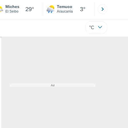
Miches
Temuco
Osorno
29°
3°
El Seibo
Araucanía
Los Lagos
°C