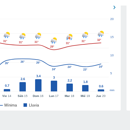
20
15
32°
31°
31°
31°
31°
31°
29°
10
26°
26°
26°
24°
24°
24°
23°
5
3.4
3
2.6
2.2
1.8
0.7
0.6
mm
Vie
14
Sáb
15
Dom
16
Lun
17
Mar
18
Mié
19
Jue
20
Mínima
Lluvia