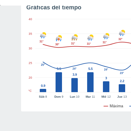
Gráficas del tiempo
40
35
32°
31°
31°
31°
31°
30°
30
25
25°
5.5
5.5
24°
24°
23°
3.9
20
3
2.2
0.9
°C
Sáb
8
Dom
9
Lun
10
Mar
11
Mié
12
Jue
13
Máxima