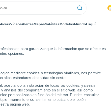
ticias
Vídeos
Alertas
Mapas
Satélites
Modelos
Mundo
Esquí
ofesionales para garantizar que la información que se ofrece es
entes opciones:
ecogida mediante cookies o tecnologías similares, nos permite
on altos estándares de calidad sin coste.
eb aceptando la instalación de todas las cookies, ya sean
 y análisis del comportamiento en el sitio web, así como
...
ntenido personalizado en función del mismo. Puedes consultar
alquier momento el consentimiento pulsando el botón
Por hora
uestra página web.
Intervalos nubosos en las
próximas horas