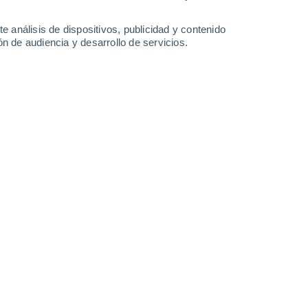
5.5 mm
3 mm
2.2 mm
0.7 mm
31°
/
25°
31°
/
24°
32°
/
23°
31°
/
26°
e análisis de dispositivos, publicidad y contenido
n de audiencia y desarrollo de servicios.
-
38
km/h
13
-
32
km/h
20
-
42
km/h
23
-
45
km/h
osto
Este
2 Bajo
°
17
-
34 km/h
FPS:
no
s
Este
0 Bajo
°
16
-
31 km/h
FPS:
no
s
Este
0 Bajo
°
13
-
29 km/h
FPS:
no
s
Este
0 Bajo
°
12
-
23 km/h
FPS:
no