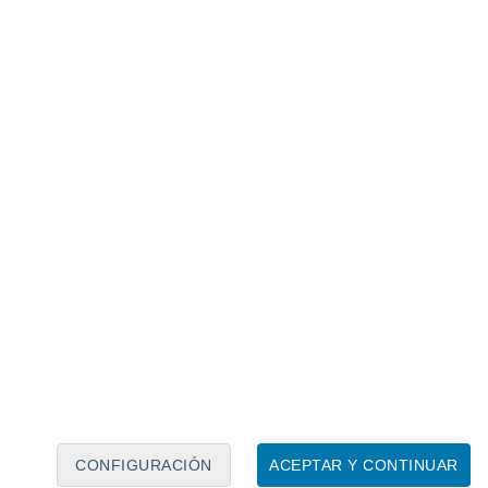
Calendario lunar
Lun
Mar
Mié
Jue
Vie
Sáb
Dom
8
9
10
11
12
13
14
15
16
17
18
19
20
21
CONFIGURACIÓN
ACEPTAR Y CONTINUAR