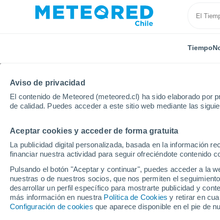
Tiempo
No
Aviso de privacidad
El contenido de Meteored (meteored.cl) ha sido elaborado por pr
de calidad. Puedes acceder a este sitio web mediante las sigui
Aceptar cookies y acceder de forma gratuita
Inicio
República Dominicana
El Seibo
Miches
La publicidad digital personalizada, basada en la información r
financiar nuestra actividad para seguir ofreciéndote contenido c
El Tiempo en Miches
Pulsando el botón "Aceptar y continuar", puedes acceder a la w
nuestras o de nuestros socios, que nos permiten el seguimiento
18:00
Sábado
desarrollar un perfil específico para mostrarte publicidad y co
más información en nuestra
Política de Cookies
y retirar en cu
Configuración de cookies
que aparece disponible en el pie de n
Nubes y claros