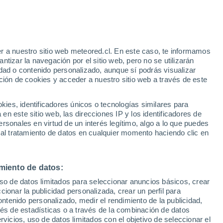
r a nuestro sitio web meteored.cl. En este caso, te informamos
/h
tizar la navegación por el sitio web, pero no se utilizarán
dad o contenido personalizado, aunque sí podrás visualizar
ción de cookies y acceder a nuestro sitio web a través de este
es, identificadores únicos o tecnologías similares para
n este sitio web, las direcciones IP y los identificadores de
rsonales en virtud de un interés legítimo, algo a lo que puedes
Satélites
Modelos
 al tratamiento de datos en cualquier momento haciendo clic en
miento de datos:
Martes
Miércoles
Jueves
Viernes
uso de datos limitados para seleccionar anuncios básicos, crear
11 Ago
12 Ago
13 Ago
14 Ago
ccionar la publicidad personalizada, crear un perfil para
ontenido personalizado, medir el rendimiento de la publicidad,
vés de estadísticas o a través de la combinación de datos
rvicios, uso de datos limitados con el objetivo de seleccionar el
90%
90%
80%
70%