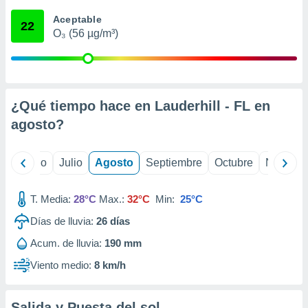
 seleccionar
o.
Aceptable
22
O₃ (56 µg/m³)
calización
precisa e
ión mediante
, publicidad
¿Qué tiempo hace en Lauderhill - FL en
dos,
agosto
?
 publicidad
,
ón de
yo
Junio
Julio
Agosto
Septiembre
Octubre
Noviemb
 desarrollo
s.
T. Media:
28°C
Max.:
32°C
Min:
25°C
tros 1199
ios
Días de lluvia:
26
días
Acum. de lluvia:
190 mm
Viento medio:
8 km/h
Salida y Puesta del sol