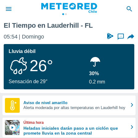
El Tiempo en Lauderhill - FL
privacidad
05:54
Domingo
...
o de
eteored.cl)
borado por
Lluvia débil
es para
26°
ue la
 que se
e calidad.
30%
eder a este
Sensación de 29°
0.2 mm
ediante las
opciones:
ookies y
Aviso de nivel amarillo
Alerta moderada por altas temperaturas en Lauderhill hoy
e forma
d digital
Última hora
ada, basada
Heladas iniciales darán paso a un ciclón que
promete lluvia en la zona central
mación