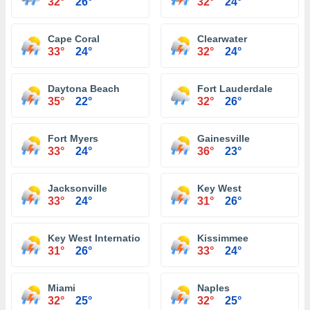
32°
26°
32°
24°
Cape Coral
Clearwater
33°
24°
32°
24°
Daytona Beach
Fort Lauderdale
35°
22°
32°
26°
Fort Myers
Gainesville
33°
24°
36°
23°
Jacksonville
Key West
33°
24°
31°
26°
Key West International Airport
Kissimmee
31°
26°
33°
24°
Miami
Naples
32°
25°
32°
25°