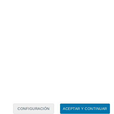
Calendario lunar
Lun
Mar
Mié
Jue
Vie
Sáb
Dom
8
9
10
11
12
13
14
15
16
17
18
19
20
21
CONFIGURACIÓN
ACEPTAR Y CONTINUAR