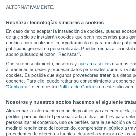
27°
ALTERNATIVAMENTE,
Rechazar tecnologías similares a cookies
Menguant
En caso de no aceptar la instalación de cookies, puedes accede
Iluminada
Sensación de 30°
de que solo se instalarán cookies que sean necesarias para garan
cookies para analizar el comportamiento ni para mostrar publici
publicidad general no personalizada. Puedes rechazar la instala
abono pulsando el botón "Rechazar".
Última hora
Condiciones climáticas de agosto en Chile: ll
Con su consentimiento, nosotros y
nuestros socios
usamos cooki
abundantes y temperaturas inusuales
almacenar, acceder y procesar datos personales como su visita e
cookies. Es posible que algunos proveedores traten tus datos pe
Tiempo 1 - 7 días
Actualidad
Mapa de nubosidad
oponerte. Para ello, puede retirar su consentimiento u oponerse
"Configurar"
o en nuestra
Política de Cookies
en este sitio web.
Nosotros y nuestros socios hacemos el siguiente trata
Mañana
Lunes
Hoy
Almacenar la información en un dispositivo y/o acceder a ella, 
9 Ago
10 Ago
8 Ago
perfiles para publicidad personalizada, utilizar perfiles para sele
personalizar el contenido, uso de perfiles para la selección de c
medir el rendimiento del contenido, comprender al público a tra
procedentes de diferentes fuentes, desarrollo y mejora de los se
70%
70%
70%