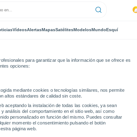
ticias
Vídeos
Alertas
Mapas
Satélites
Modelos
Mundo
Esquí
ofesionales para garantizar que la información que se ofrece es
entes opciones:
ion Park
ecogida mediante cookies o tecnologías similares, nos permite
on altos estándares de calidad sin coste.
 Park - FL
eb aceptando la instalación de todas las cookies, ya sean
 y análisis del comportamiento en el sitio web, así como
...
ntenido personalizado en función del mismo. Puedes consultar
alquier momento el consentimiento pulsando el botón
Por hora
uestra página web.
Calor Húmedo Sofocante en las
próximas horas