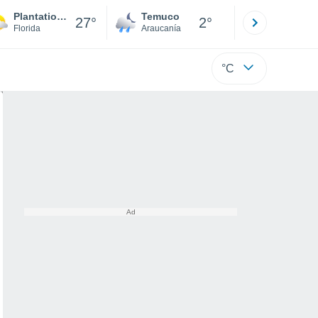
Plantation Park
Temuco
Osorno
27°
2°
Florida
Araucanía
Los Lagos
°C