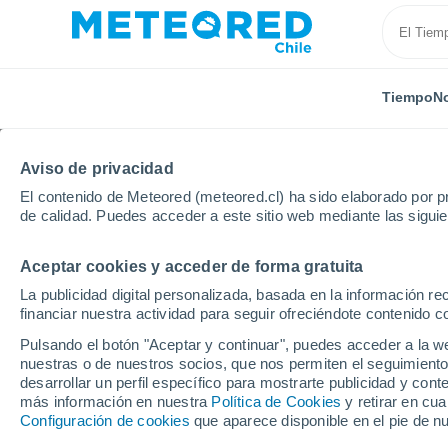
Tiempo
No
Aviso de privacidad
El contenido de Meteored (meteored.cl) ha sido elaborado por pr
de calidad. Puedes acceder a este sitio web mediante las sigui
Aceptar cookies y acceder de forma gratuita
Inicio
Estados Unidos
Estado de Florida
Plantat
La publicidad digital personalizada, basada en la información r
financiar nuestra actividad para seguir ofreciéndote contenido c
El Tiempo en Plantation
Pulsando el botón "Aceptar y continuar", puedes acceder a la w
nuestras o de nuestros socios, que nos permiten el seguimiento
06:22
Sábado
desarrollar un perfil específico para mostrarte publicidad y co
más información en nuestra
Política de Cookies
y retirar en cu
Configuración de cookies
que aparece disponible en el pie de n
Nubes y claros