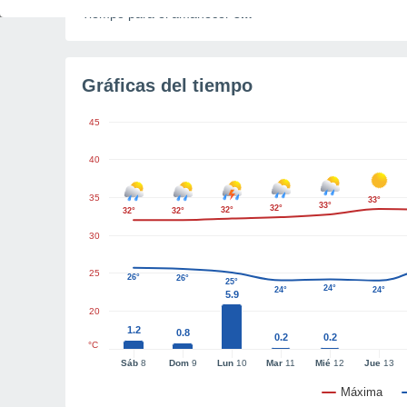
Tiempo para el amanecer
3m
Gráficas del tiempo
45
40
35
33°
33°
32°
32°
32°
32°
30
25
26°
26°
25°
24°
24°
24°
5.9
20
1.2
0.8
0.2
0.2
°C
Sáb
8
Dom
9
Lun
10
Mar
11
Mié
12
Jue
13
Máxima