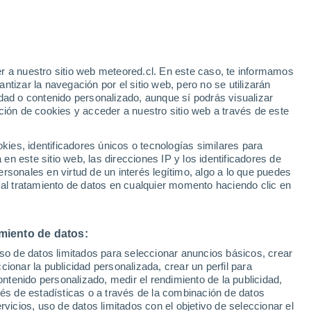
e
r a nuestro sitio web meteored.cl. En este caso, te informamos
:
22%
tizar la navegación por el sitio web, pero no se utilizarán
dad o contenido personalizado, aunque sí podrás visualizar
ción de cookies y acceder a nuestro sitio web a través de este
uvias
es, identificadores únicos o tecnologías similares para
n este sitio web, las direcciones IP y los identificadores de
rsonales en virtud de un interés legítimo, algo a lo que puedes
Satélites
Modelos
 al tratamiento de datos en cualquier momento haciendo clic en
miento de datos:
Martes
Miércoles
Jueves
Viernes
uso de datos limitados para seleccionar anuncios básicos, crear
11 Ago
12 Ago
13 Ago
14 Ago
ccionar la publicidad personalizada, crear un perfil para
ontenido personalizado, medir el rendimiento de la publicidad,
vés de estadísticas o a través de la combinación de datos
rvicios, uso de datos limitados con el objetivo de seleccionar el
70%
70%