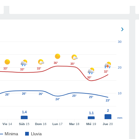
30
36°
35°
20
33°
33°
33°
32°
30°
10
26°
26°
26°
25°
25°
24°
23°
2
1.4
1.1
mm
Vie
14
Sáb
15
Dom
16
Lun
17
Mar
18
Mié
19
Jue
20
Mínima
Lluvia