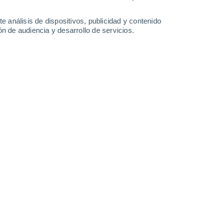
0.2 mm
0.2 mm
32°
/
24°
33°
/
24°
33°
/
24°
33°
/
26°
e análisis de dispositivos, publicidad y contenido
n de audiencia y desarrollo de servicios.
-
23
km/h
8
-
23
km/h
9
-
25
km/h
12
-
35
km/h
 hoy
, 8 de agosto
Sureste
0 Bajo
8
-
16 km/h
FPS:
no
Sureste
0 Bajo
6
-
16 km/h
FPS:
no
Sureste
0 Bajo
7
-
14 km/h
FPS:
no
Sureste
1 Bajo
8
-
19 km/h
FPS:
no