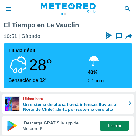
Vauclin
El Tiempo en Le Vauclin
privacidad
10:51
Sábado
...
o de
eteored.cl)
borado por
Lluvia débil
es para
28°
ue la
 que se
e calidad.
40%
eder a este
Sensación de 32°
0.5 mm
ediante las
opciones:
Última hora
ookies y
Un sistema de altura traerá intensas lluvias al
e forma
Norte de Chile: alerta por isoterma cero alta
d digital
¡Descarga
GRATIS
la app de
Instalar
ada, basada
Meteored!
mación