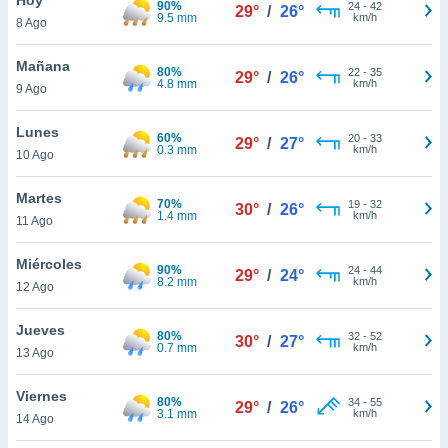
90%
24
-
42
29°
/
26°
9.5 mm
km/h
8 Ago
do en
 mismo.
sultar más
Mañana
80%
22
-
35
29°
/
26°
 en nuestra
4.8 mm
km/h
9 Ago
 Cookies
y
ualquier
Lunes
60%
20
-
33
29°
/
27°
0.3 mm
km/h
10 Ago
ento
 botón
ación de
Martes
70%
19
-
32
30°
/
26°
kies
1.4 mm
km/h
11 Ago
 disponible
e nuestra
Miércoles
90%
24
-
44
.
29°
/
24°
8.2 mm
km/h
12 Ago
IVAMENTE,
Jueves
80%
32
-
52
30°
/
27°
0.7 mm
km/h
13 Ago
as
 a cookies
Viernes
80%
34
-
55
29°
/
26°
3.1 mm
km/h
 no aceptar
14 Ago
ón de