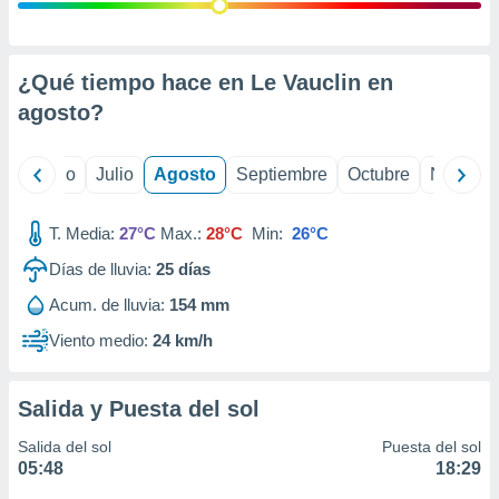
 seleccionar
o.
calización
precisa e
¿Qué tiempo hace en Le Vauclin en
ión mediante
agosto
?
, publicidad
yo
Junio
Julio
Agosto
Septiembre
Octubre
Noviemb
dos,
 publicidad
,
T. Media:
27°C
Max.:
28°C
Min:
26°C
ón de
Días de lluvia:
25
días
 desarrollo
s.
Acum. de lluvia:
154 mm
tros 1199
Viento medio:
24 km/h
ios
Salida y Puesta del sol
Salida del sol
Puesta del sol
05:48
18:29