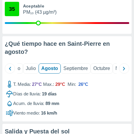
 seleccionar
Aceptable
o.
35
PM₁₀ (43 µg/m³)
calización
precisa e
ión mediante
, publicidad
¿Qué tiempo hace en Saint-Pierre en
dos,
agosto
?
 publicidad
,
ón de
yo
Junio
Julio
Agosto
Septiembre
Octubre
Noviemb
 desarrollo
s.
T. Media:
27°C
Max.:
29°C
Min:
26°C
tros 1199
ios
Días de lluvia:
19
días
Acum. de lluvia:
89 mm
Viento medio:
16 km/h
Salida y Puesta del sol