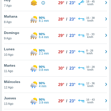
18
-
45
29°
/
23°
km/h
7 Ago
do en
 mismo.
sultar más
Mañana
90%
15
-
38
28°
/
23°
 en nuestra
8.1 mm
km/h
8 Ago
 Cookies
y
ualquier
Domingo
90%
11
-
33
29°
/
23°
6.4 mm
km/h
9 Ago
ento
 botón
ación de
Lunes
90%
8
-
28
29°
/
23°
kies
2.1 mm
km/h
10 Ago
 disponible
e nuestra
Martes
90%
10
-
28
.
30°
/
23°
0.8 mm
km/h
11 Ago
IVAMENTE,
Miércoles
90%
12
-
36
29°
/
23°
4 mm
km/h
12 Ago
as
 a cookies
Jueves
90%
16
-
43
29°
/
23°
3.9 mm
km/h
 no aceptar
13 Ago
ón de