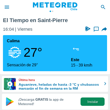
nt-Pierre
El Tiempo en Saint-Pierre
privacidad
16:04
Viernes
...
o de
eteored.cl)
borado por
Calima
es para
27°
ue la
 que se
e calidad.
Este
eder a este
Sensación de 29°
15
39 km/h
ediante las
opciones:
Última hora
ookies y
Aguanieve, heladas de hasta -3 °C y chubascos
e forma
marcarán el fin de semana en la RM
d digital
¡Descarga
GRATIS
la app de
Instalar
ada, basada
Meteored!
mación