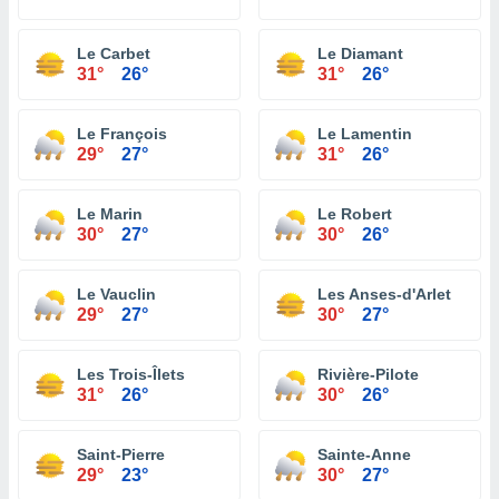
Le Carbet
Le Diamant
31°
26°
31°
26°
Le François
Le Lamentin
29°
27°
31°
26°
Le Marin
Le Robert
30°
27°
30°
26°
Le Vauclin
Les Anses-d'Arlet
29°
27°
30°
27°
Les Trois-Îlets
Rivière-Pilote
31°
26°
30°
26°
Saint-Pierre
Sainte-Anne
29°
23°
30°
27°