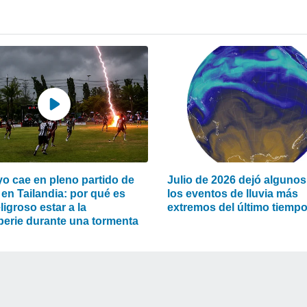
yo cae en pleno partido de
Julio de 2026 dejó algunos
 en Tailandia: por qué es
los eventos de lluvia más
ligroso estar a la
extremos del último tiemp
perie durante una tormenta