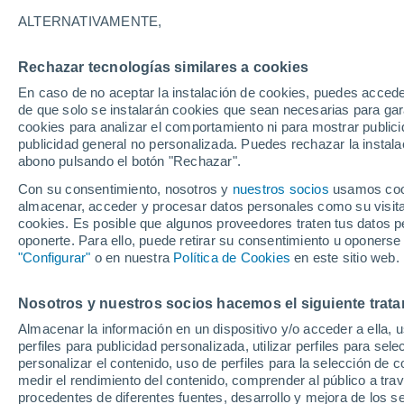
Gráfica del tiempo por horas en L
ALTERNATIVAMENTE,
SÍMBOLO
TEMPERATURA
Rechazar tecnologías similares a cookies
En caso de no aceptar la instalación de cookies, puedes accede
00
03
06
09
12
15
18
21
00
03
06
09
de que solo se instalarán cookies que sean necesarias para garan
cookies para analizar el comportamiento ni para mostrar publici
publicidad general no personalizada. Puedes rechazar la instala
abono pulsando el botón "Rechazar".
Con su consentimiento, nosotros y
nuestros socios
usamos cooki
almacenar, acceder y procesar datos personales como su visita e
cookies. Es posible que algunos proveedores traten tus datos pe
25°
oponerte. Para ello, puede retirar su consentimiento u oponerse
24°
"Configurar"
o en nuestra
Política de Cookies
23°
en este sitio web.
21°
19°
18°
Nosotros y nuestros socios hacemos el siguiente trata
16°
16°
15°
15°
Almacenar la información en un dispositivo y/o acceder a ella, 
13°
perfiles para publicidad personalizada, utilizar perfiles para sele
personalizar el contenido, uso de perfiles para la selección de c
medir el rendimiento del contenido, comprender al público a tra
procedentes de diferentes fuentes, desarrollo y mejora de los se