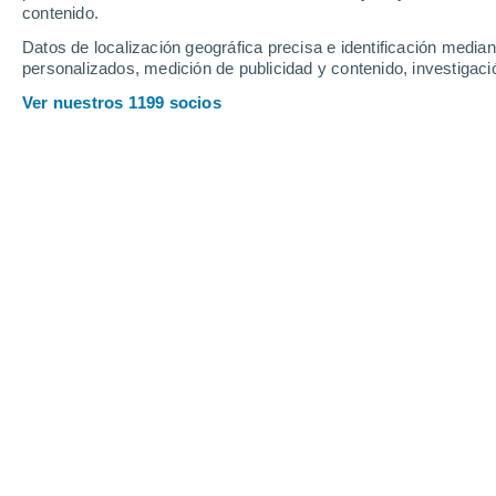
Sábado
8
Domingo
9
contenido.
Datos de localización geográfica precisa e identificación mediant
personalizados, medición de publicidad y contenido, investigació
Ver nuestros 1199 socios
La previsión del tiempo por horas e
SÁBADO, 08 DE AGOSTO
La mayor parte del día
Soleado
Salida del sol a las
05:40
Puesta del sol a las
20:39
Primera luz a las
05:02
Última luz a las
21:17
Fase Lunar