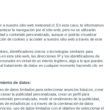
eipziger Vorstadt
VIENTO
PRECIPITACIÓN
r a nuestro sitio web meteored.cl. En este caso, te informamos
12
15
18
21
00
03
06
09
12
15
18
21
00
tizar la navegación por el sitio web, pero no se utilizarán
dad o contenido personalizado, aunque sí podrás visualizar
ción de cookies y acceder a nuestro sitio web a través de este
33°
32°
32°
es, identificadores únicos o tecnologías similares para
31°
n este sitio web, las direcciones IP y los identificadores de
29°
28°
28°
rsonales en virtud de un interés legítimo, algo a lo que puedes
27°
 al tratamiento de datos en cualquier momento haciendo clic en
24°
22°
22°
21°
20°
miento de datos:
uso de datos limitados para seleccionar anuncios básicos, crear
ccionar la publicidad personalizada, crear un perfil para
ontenido personalizado, medir el rendimiento de la publicidad,
1.3
vés de estadísticas o a través de la combinación de datos
rvicios, uso de datos limitados con el objetivo de seleccionar el