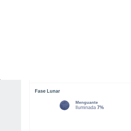
LUNES, 10 DE AGOSTO
De madrugada
Lluvia débil con cielo
parcialmente nuboso
Salida del sol a las
05:43
Puesta del sol a las
20:35
Primera luz a las
05:05
Última luz a las
21:13
Fase Lunar
Menguante
Iluminada
7%