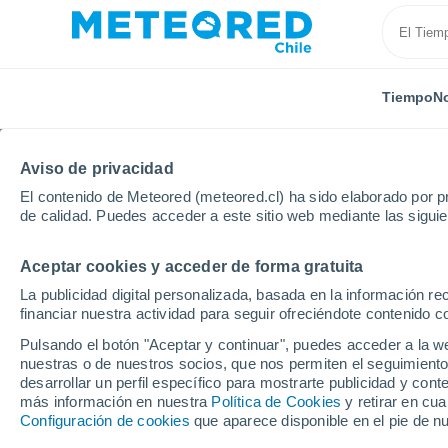
Tiempo
No
Aviso de privacidad
El contenido de Meteored (meteored.cl) ha sido elaborado por pr
de calidad. Puedes acceder a este sitio web mediante las sigui
Aceptar cookies y acceder de forma gratuita
Inicio
Alemania
Sajonia
Leipziger Vorstadt
P
La publicidad digital personalizada, basada en la información r
financiar nuestra actividad para seguir ofreciéndote contenido c
El tiempo en Leipziger
Pulsando el botón "Aceptar y continuar", puedes acceder a la w
nuestras o de nuestros socios, que nos permiten el seguimiento
desarrollar un perfil específico para mostrarte publicidad y co
Tiempo 1 - 7 días
Por horas
más información en nuestra
Política de Cookies
y retirar en cu
Configuración de cookies
que aparece disponible en el pie de n