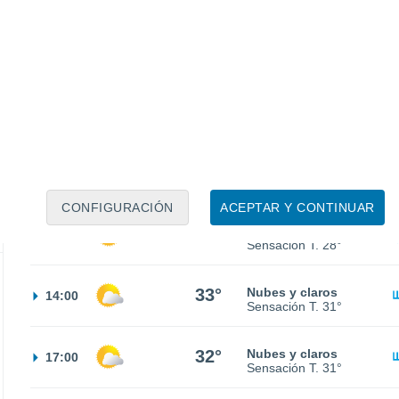
30%
21°
Lluvia débil
02:00
1.3 mm
Sensación T.
21°
20°
Nubes y claros
05:00
Sensación T.
20°
22°
Soleado
08:00
Sensación T.
23°
CONFIGURACIÓN
ACEPTAR Y CONTINUAR
28°
Soleado
11:00
Sensación T.
28°
33°
Nubes y claros
14:00
Sensación T.
31°
32°
Nubes y claros
17:00
Sensación T.
31°