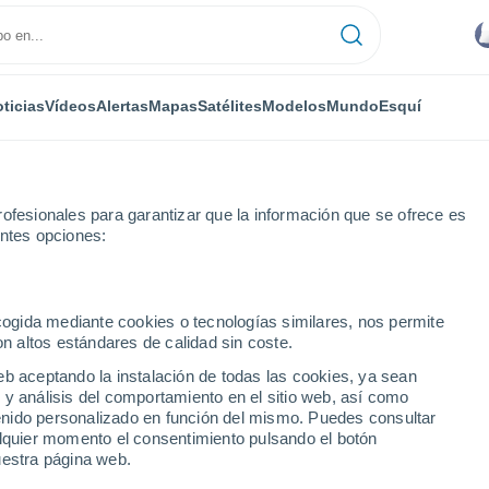
ticias
Vídeos
Alertas
Mapas
Satélites
Modelos
Mundo
Esquí
ofesionales para garantizar que la información que se ofrece es
entes opciones:
or horas
ecogida mediante cookies o tecnologías similares, nos permite
on altos estándares de calidad sin coste.
 Vorstadt hora a hora
eb aceptando la instalación de todas las cookies, ya sean
 y análisis del comportamiento en el sitio web, así como
ntenido personalizado en función del mismo. Puedes consultar
alquier momento el consentimiento pulsando el botón
uestra página web.