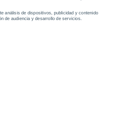
Lunes
10
e análisis de dispositivos, publicidad y contenido
n de audiencia y desarrollo de servicios.
n Leipziger Vorstadt
15°
Nubes y claros
02:00
Sensación T.
15°
13°
Cielo despejado
05:00
Sensación T.
13°
16°
Soleado
08:00
Sensación T.
16°
21°
Soleado
11:00
Sensación T.
21°