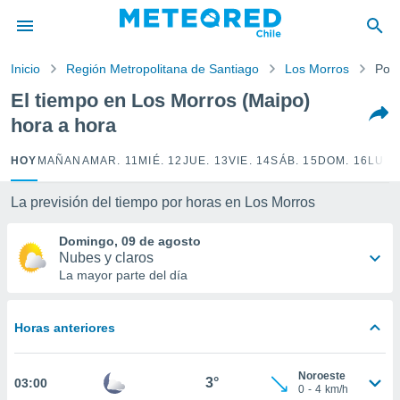
privacidad
o de
Inicio
Región Metropolitana de Santiago
Los Morros
Por 
eteored.cl)
borado por
El tiempo en Los Morros (Maipo)
es para
hora a hora
ue la
 que se
e calidad.
HOY
MAÑANA
MAR. 11
MIÉ. 12
JUE. 13
VIE. 14
SÁB. 15
DOM. 16
LUN.
eder a este
ediante las
La previsión del tiempo por horas en Los Morros
opciones:
Domingo, 09 de agosto
ookies y
Nubes y claros
e forma
La mayor parte del día
d digital
ada, basada
Horas anteriores
mación
ediante
ecnologías
Noroeste
3°
03:00
nos permite
0
-
4
km/h