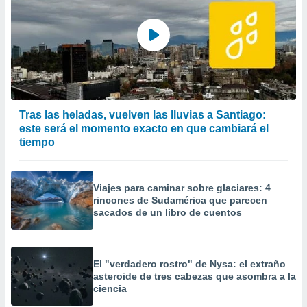
precisa e
ión mediante
, publicidad
dos,
 publicidad
,
ón de
Tras las heladas, vuelven las lluvias a Santiago:
 desarrollo
este será el momento exacto en que cambiará el
s.
tiempo
tros 1199
ios
Viajes para caminar sobre glaciares: 4
rincones de Sudamérica que parecen
sacados de un libro de cuentos
El "verdadero rostro" de Nysa: el extraño
asteroide de tres cabezas que asombra a la
ciencia