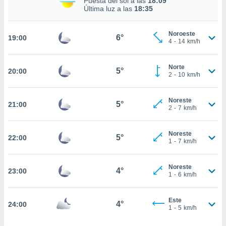
Puesta del sol a las
18:09
Última luz a las
18:35
nto,
cios
Noroeste
6°
19:00
4
-
14
km/h
kies,
ores únicos
as similares
Norte
5°
nar,
20:00
2
-
10
km/h
rocesar
onales como
 este sitio
Noreste
5°
21:00
2
-
7
km/h
recciones IP
ficadores de
 posible
Noreste
5°
22:00
s
1
-
7
km/h
 traten tus
nales en
 interés
Noreste
4°
23:00
1
-
6
km/h
go a lo que
nerte. Para
retirar su
Este
4°
24:00
ento u
1
-
5
km/h
 de datos