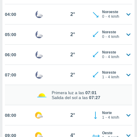
estra
ara seguir
Noroeste
e contenido
2°
04:00
0
-
4
km/h
stándares
ACEPTAR
sin coste.
Y
Noreste
CONTINUAR
2°
05:00
 botón
0
-
4
km/h
continuar",
der a la
CONFIGURACIÓN
ndo la
Noreste
2°
06:00
0
-
4
km/h
 de todas
, ya sean
de nuestros
Noreste
2°
07:00
 nos
1
-
4
km/h
 y análisis
Primera luz a las
07:01
tamiento en
Salida del sol a las
07:27
b, así como
un perfil
para
Norte
2°
08:00
ublicidad y
1
-
4
km/h
do en
Oeste
 mismo.
4°
09:00