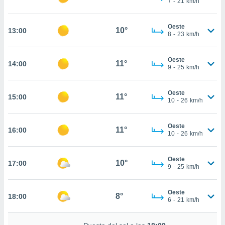
7
-
21
km/h
te
 de que
talarán
Oeste
10°
13:00
e sean
8
-
23
km/h
para
a
Oeste
por el sitio
11°
14:00
9
-
25
km/h
o se
cookies para
Oeste
11°
15:00
nto ni para
10
-
26
km/h
licidad o
Oeste
ado, aunque
11°
16:00
10
-
26
km/h
sualizar
general no
ada. Puedes
Oeste
10°
17:00
 instalación
9
-
25
km/h
y acceder a
io web a
Oeste
ste abono
8°
18:00
6
-
21
km/h
 botón
.