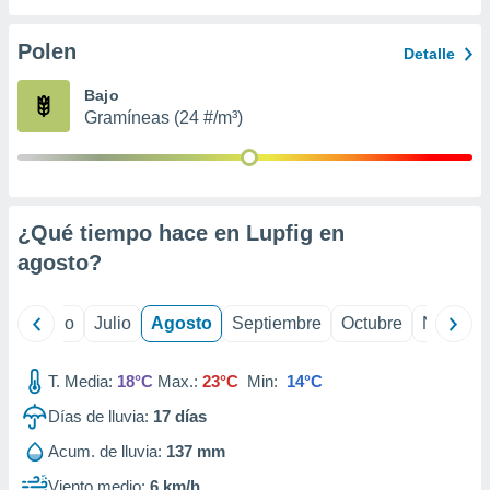
 seleccionar
o.
Polen
Detalle
calización
precisa e
Bajo
ión mediante
Gramíneas (24 #/m³)
, publicidad
dos,
 publicidad
,
¿Qué tiempo hace en Lupfig en
ón de
agosto
?
 desarrollo
s.
tros 1199
yo
Junio
Julio
Agosto
Septiembre
Octubre
Noviemb
ios
T. Media:
18°C
Max.:
23°C
Min:
14°C
Días de lluvia:
17
días
Acum. de lluvia:
137 mm
Viento medio:
6 km/h