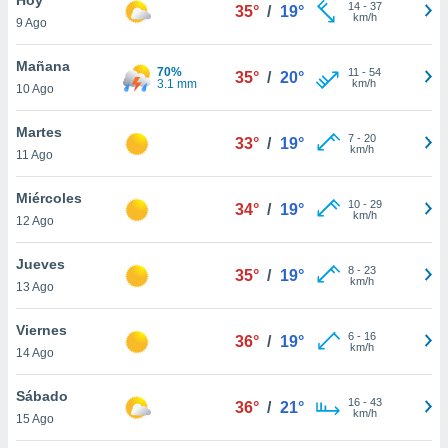
14
-
37
35°
/
19°
km/h
9 Ago
do en
 mismo.
sultar más
Mañana
70%
11
-
54
35°
/
20°
 en nuestra
3.1 mm
km/h
10 Ago
 Cookies
y
ualquier
Martes
7
-
20
33°
/
19°
km/h
11 Ago
ento
 botón
ación de
Miércoles
10
-
29
34°
/
19°
kies
km/h
12 Ago
 disponible
e nuestra
Jueves
8
-
23
.
35°
/
19°
km/h
13 Ago
IVAMENTE,
Viernes
6
-
16
36°
/
19°
km/h
14 Ago
as
 a cookies
Sábado
16
-
43
36°
/
21°
km/h
 no aceptar
15 Ago
ón de