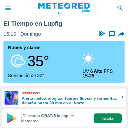
El Tiempo en Lupfig
privacidad
15:10
Domingo
...
o de
eteored.cl)
borado por
Nubes y claros
es para
35°
ue la
 que se
e calidad.
UV
6 Alto
FPS
eder a este
Sensación de 32°
15-25
ediante las
opciones:
Última hora
ookies y
Alerta meteorológica: fuertes lluvias y tormentas
e forma
dejarán hasta 80 mm en el Norte
d digital
¡Descarga
GRATIS
la app de
Instalar
ada, basada
Meteored!
mación