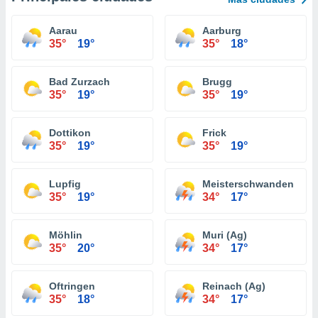
Aarau
Aarburg
35°
19°
35°
18°
Bad Zurzach
Brugg
35°
19°
35°
19°
Dottikon
Frick
35°
19°
35°
19°
Lupfig
Meisterschwanden
35°
19°
34°
17°
Möhlin
Muri (Ag)
35°
20°
34°
17°
Oftringen
Reinach (Ag)
35°
18°
34°
17°