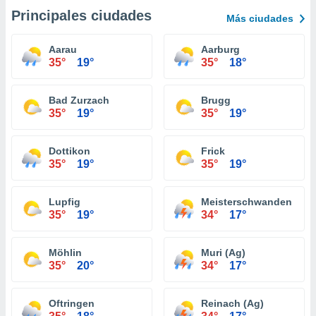
Principales ciudades
Más ciudades
Aarau
Aarburg
35°
19°
35°
18°
Bad Zurzach
Brugg
35°
19°
35°
19°
Dottikon
Frick
35°
19°
35°
19°
Lupfig
Meisterschwanden
35°
19°
34°
17°
Möhlin
Muri (Ag)
35°
20°
34°
17°
Oftringen
Reinach (Ag)