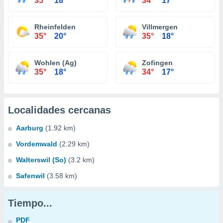
35°
18°
34°
17°
Rheinfelden
Villmergen
35°
20°
35°
18°
Wohlen (Ag)
Zofingen
35°
18°
34°
17°
Localidades cercanas
Aarburg
(1.92 km)
Vordemwald
(2.29 km)
Walterswil (So)
(3.2 km)
Safenwil
(3.58 km)
Tiempo...
PDF