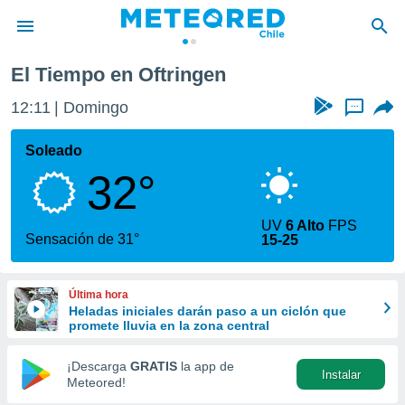
El Tiempo en Oftringen
privacidad
12:11
Domingo
...
o de
eteored.cl)
borado por
Soleado
es para
32°
ue la
 que se
e calidad.
UV
6 Alto
FPS
eder a este
Sensación de 31°
15-25
ediante las
opciones:
Última hora
ookies y
Heladas iniciales darán paso a un ciclón que
e forma
promete lluvia en la zona central
d digital
¡Descarga
GRATIS
la app de
Instalar
ada, basada
Meteored!
mación