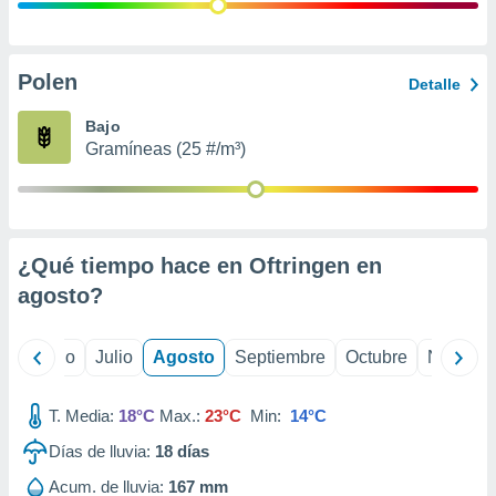
 seleccionar
o.
calización
precisa e
Polen
Detalle
ión mediante
Bajo
, publicidad
Gramíneas (25 #/m³)
dos,
 publicidad
,
ón de
¿Qué tiempo hace en Oftringen en
 desarrollo
s.
agosto
?
tros 1199
ios
yo
Junio
Julio
Agosto
Septiembre
Octubre
Noviemb
T. Media:
18°C
Max.:
23°C
Min:
14°C
Días de lluvia:
18
días
Acum. de lluvia:
167 mm