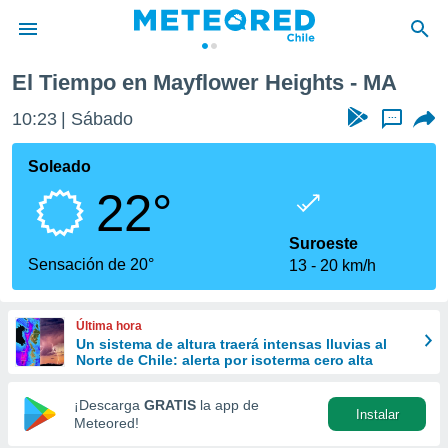
El Tiempo en Mayflower Heights - MA
privacidad
10:23
Sábado
...
o de
eteored.cl)
borado por
Soleado
es para
22°
ue la
 que se
e calidad.
Suroeste
eder a este
Sensación de 20°
13
20 km/h
ediante las
opciones:
Última hora
ookies y
Un sistema de altura traerá intensas lluvias al
e forma
Norte de Chile: alerta por isoterma cero alta
d digital
¡Descarga
GRATIS
la app de
Instalar
ada, basada
Meteored!
mación