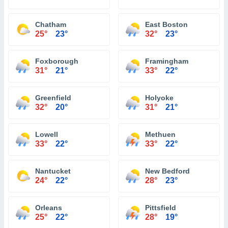
Chatham
East Boston
25°
23°
32°
23°
Foxborough
Framingham
31°
21°
33°
22°
Greenfield
Holyoke
32°
20°
31°
21°
Lowell
Methuen
33°
22°
33°
22°
Nantucket
New Bedford
24°
22°
28°
23°
Orleans
Pittsfield
25°
22°
28°
19°