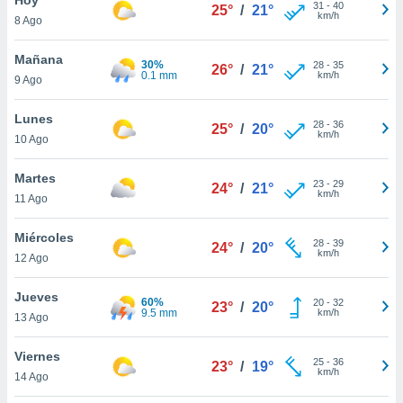
31
-
40
25°
/
21°
km/h
8 Ago
do en
 mismo.
sultar más
Mañana
30%
28
-
35
26°
/
21°
 en nuestra
0.1 mm
km/h
9 Ago
 Cookies
y
ualquier
Lunes
28
-
36
25°
/
20°
km/h
10 Ago
ento
 botón
ación de
Martes
23
-
29
24°
/
21°
kies
km/h
11 Ago
 disponible
e nuestra
Miércoles
28
-
39
.
24°
/
20°
km/h
12 Ago
IVAMENTE,
Jueves
60%
20
-
32
23°
/
20°
9.5 mm
km/h
13 Ago
as
 a cookies
Viernes
25
-
36
23°
/
19°
km/h
 no aceptar
14 Ago
ón de