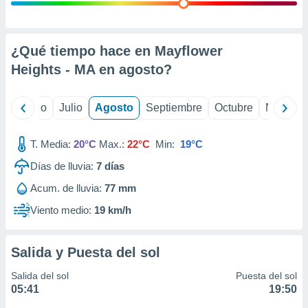
 seleccionar
o.
calización
precisa e
¿Qué tiempo hace en Mayflower
ión mediante
Heights - MA en
agosto
?
, publicidad
yo
Junio
Julio
Agosto
Septiembre
Octubre
Noviemb
dos,
 publicidad
,
T. Media:
20°C
Max.:
22°C
Min:
19°C
ón de
Días de lluvia:
7
días
 desarrollo
s.
Acum. de lluvia:
77 mm
tros 1199
Viento medio:
19 km/h
ios
Salida y Puesta del sol
Salida del sol
Puesta del sol
05:41
19:50