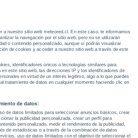
r a nuestro sitio web meteored.cl. En este caso, te informamos
h
tizar la navegación por el sitio web, pero no se utilizarán
dad o contenido personalizado, aunque sí podrás visualizar
ción de cookies y acceder a nuestro sitio web a través de este
es, identificadores únicos o tecnologías similares para
n este sitio web, las direcciones IP y los identificadores de
rsonales en virtud de un interés legítimo, algo a lo que puedes
Satélites
Modelos
 al tratamiento de datos en cualquier momento haciendo clic en
miento de datos:
Martes
Miércoles
Jueves
Viernes
uso de datos limitados para seleccionar anuncios básicos, crear
11 Ago
12 Ago
13 Ago
14 Ago
ccionar la publicidad personalizada, crear un perfil para
ontenido personalizado, medir el rendimiento de la publicidad,
vés de estadísticas o a través de la combinación de datos
rvicios, uso de datos limitados con el objetivo de seleccionar el