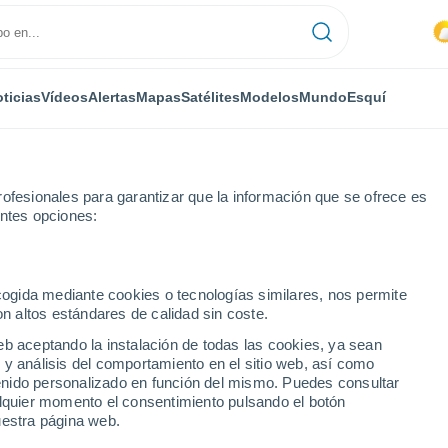
ticias
Vídeos
Alertas
Mapas
Satélites
Modelos
Mundo
Esquí
ofesionales para garantizar que la información que se ofrece es
entes opciones:
ecogida mediante cookies o tecnologías similares, nos permite
on altos estándares de calidad sin coste.
eb aceptando la instalación de todas las cookies, ya sean
 y análisis del comportamiento en el sitio web, así como
...
ntenido personalizado en función del mismo. Puedes consultar
alquier momento el consentimiento pulsando el botón
Por hora
uestra página web.
Cielos despejados en las
próximas horas