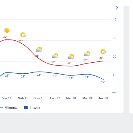
40
30°
30
28°
21°
20
20°
19°
18°
18°
15°
10
15°
15°
14°
14°
14°
12°
mm
Vie
14
Sáb
15
Dom
16
Lun
17
Mar
18
Mié
19
Jue
20
Mínima
Lluvia