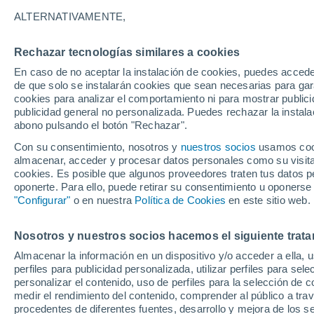
22°
ALTERNATIVAMENTE,
Rechazar tecnologías similares a cookies
Suroeste
En caso de no aceptar la instalación de cookies, puedes accede
Sensación de 25°
8
-
22 km/
de que solo se instalarán cookies que sean necesarias para garan
cookies para analizar el comportamiento ni para mostrar publici
publicidad general no personalizada. Puedes rechazar la instala
abono pulsando el botón "Rechazar".
Última hora
Un sistema de altura traerá intensas lluvias al
Con su consentimiento, nosotros y
nuestros socios
usamos cooki
Norte de Chile: alerta por isoterma cero alta
almacenar, acceder y procesar datos personales como su visita e
cookies. Es posible que algunos proveedores traten tus datos pe
Tiempo 1 - 7 días
Actualidad
Mapa de nubosidad
oponerte. Para ello, puede retirar su consentimiento u oponerse
"Configurar"
o en nuestra
Política de Cookies
en este sitio web.
Nosotros y nuestros socios hacemos el siguiente trata
Mañana
Lunes
Hoy
Almacenar la información en un dispositivo y/o acceder a ella, 
9 Ago
10 Ago
8 Ago
perfiles para publicidad personalizada, utilizar perfiles para sele
personalizar el contenido, uso de perfiles para la selección de c
medir el rendimiento del contenido, comprender al público a tra
procedentes de diferentes fuentes, desarrollo y mejora de los se
80%
30%