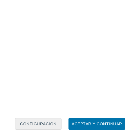
Calendario lunar
Lun
Mar
Mié
Jue
Vie
Sáb
Dom
8
9
10
11
12
13
14
15
16
17
18
19
20
21
CONFIGURACIÓN
ACEPTAR Y CONTINUAR