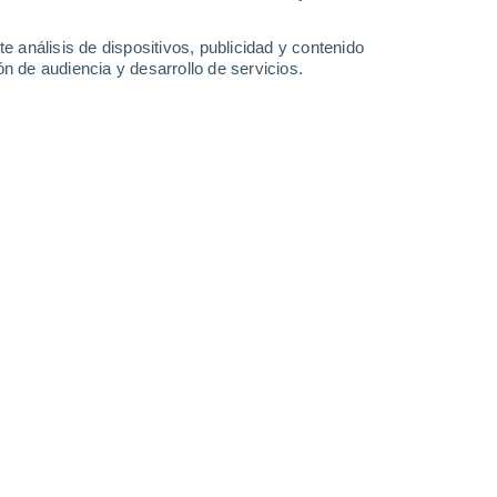
18°
/
14°
21°
/
12°
26°
/
10°
30°
/
15°
e análisis de dispositivos, publicidad y contenido
n de audiencia y desarrollo de servicios.
-
41
km/h
10
-
23
km/h
13
-
25
km/h
13
-
25
km/h
osto
Suroeste
4 Medio
°
8
-
22 km/h
FPS:
6-10
Oeste
3 Medio
°
9
-
22 km/h
FPS:
6-10
Oeste
2 Bajo
°
8
-
22 km/h
FPS:
no
Oeste
1 Bajo
°
6
-
19 km/h
FPS:
no