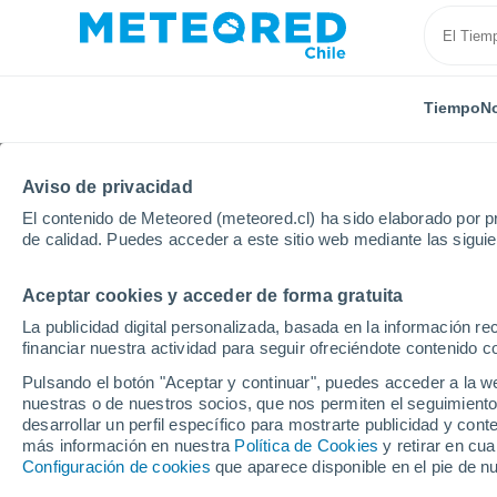
Tiempo
No
Aviso de privacidad
El contenido de Meteored (meteored.cl) ha sido elaborado por pr
de calidad. Puedes acceder a este sitio web mediante las sigui
Aceptar cookies y acceder de forma gratuita
Inicio
Alemania
Schleswig-Holstein
Meldorf
La publicidad digital personalizada, basada en la información r
financiar nuestra actividad para seguir ofreciéndote contenido c
El Tiempo en Meldorf
Pulsando el botón "Aceptar y continuar", puedes acceder a la w
nuestras o de nuestros socios, que nos permiten el seguimiento
14:41
Sábado
desarrollar un perfil específico para mostrarte publicidad y co
más información en nuestra
Política de Cookies
y retirar en cu
Configuración de cookies
que aparece disponible en el pie de n
Nubes y claros