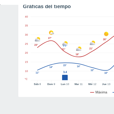
Gráficas del tiempo
40
35
30
27°
26°
25
23°
21°
21°
20
18°
15
15°
14°
14°
12°
10
3.4
11°
10°
°C
Sáb
8
Dom
9
Lun
10
Mar
11
Mié
12
Jue
13
Máxima