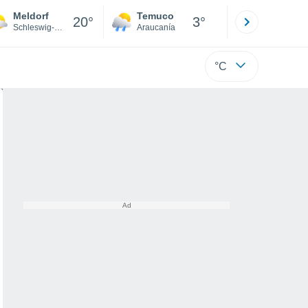
Meldorf
Temuco
Osorno
20°
3°
Schleswig-Holstein
Araucanía
Los Lagos
°C