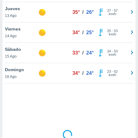
uedes
uestro sitio
Jueves
27
-
57
35°
/
26°
ed.cl. En
km/h
13 Ago
te
 de que
Viernes
talarán
25
-
53
34°
/
25°
km/h
14 Ago
e sean
para
a
Sábado
24
-
53
33°
/
24°
por el sitio
km/h
15 Ago
o se
cookies para
Domingo
23
-
52
34°
/
24°
km/h
16 Ago
nto ni para
licidad o
ado, aunque
sualizar
general no
ada. Puedes
 instalación
y acceder a
io web a
ste abono