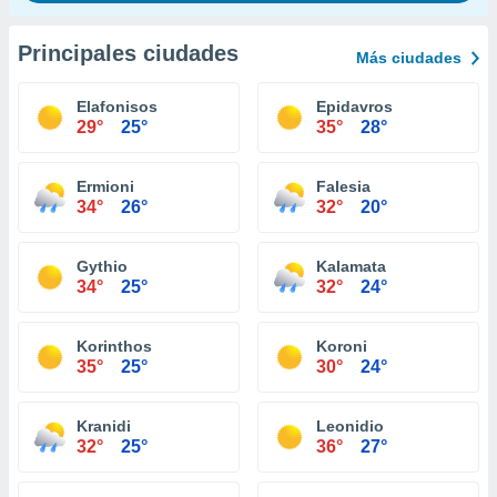
Principales ciudades
Más ciudades
Elafonisos
Epidavros
29°
25°
35°
28°
Ermioni
Falesia
34°
26°
32°
20°
Gythio
Kalamata
34°
25°
32°
24°
Korinthos
Koroni
35°
25°
30°
24°
Kranidi
Leonidio
32°
25°
36°
27°