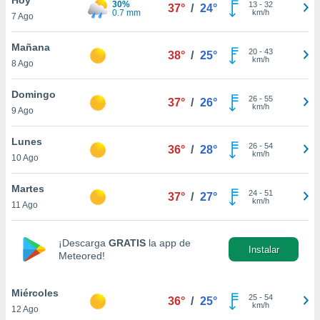
30%
13
-
32
37°
/
24°
0.7 mm
km/h
7 Ago
do en
 mismo.
sultar más
Mañana
20
-
43
38°
/
25°
 en nuestra
km/h
8 Ago
 Cookies
y
ualquier
Domingo
26
-
55
37°
/
26°
km/h
9 Ago
ento
 botón
ación de
Lunes
26
-
54
36°
/
28°
kies
km/h
10 Ago
 disponible
e nuestra
Martes
24
-
51
.
37°
/
27°
km/h
11 Ago
IVAMENTE,
¡Descarga
GRATIS
la app de
Instalar
Meteored!
as
 a cookies
Miércoles
 no aceptar
25
-
54
36°
/
25°
km/h
12 Ago
ón de