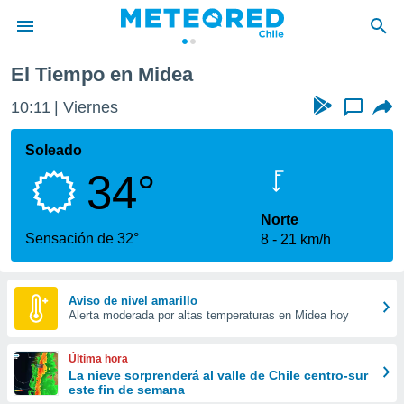
El Tiempo en Midea
privacidad
10:11
Viernes
...
o de
eteored.cl)
borado por
Soleado
es para
34°
ue la
 que se
e calidad.
Norte
eder a este
Sensación de 32°
8
21 km/h
ediante las
opciones:
ookies y
Aviso de nivel amarillo
Alerta moderada por altas temperaturas en Midea hoy
e forma
d digital
Última hora
ada, basada
La nieve sorprenderá al valle de Chile centro-sur
este fin de semana
mación