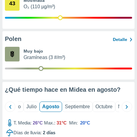
Moderada
 seleccionar
43
o.
O₃ (110 µg/m³)
calización
precisa e
ión mediante
Polen
, publicidad
Detalle
dos,
Muy bajo
 publicidad
Gramíneas (3 #/m³)
,
ón de
 desarrollo
s.
¿Qué tiempo hace en Midea en
agosto
?
tros 1199
ios
yo
Junio
Julio
Agosto
Septiembre
Octubre
Noviemb
T. Media:
26°C
Max.:
31°C
Min:
20°C
Días de lluvia:
2
días