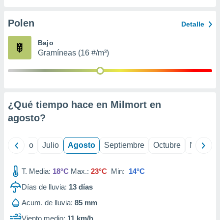
 seleccionar
o.
Polen
Detalle
calización
precisa e
Bajo
ión mediante
Gramíneas (16 #/m³)
, publicidad
dos,
 publicidad
,
¿Qué tiempo hace en Milmort en
ón de
agosto
?
 desarrollo
s.
tros 1199
yo
Junio
Julio
Agosto
Septiembre
Octubre
Noviemb
ios
T. Media:
18°C
Max.:
23°C
Min:
14°C
Días de lluvia:
13
días
Acum. de lluvia:
85 mm
Viento medio:
11 km/h