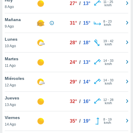
11
-
25
27°
/
13°
km/h
8 Ago
do en
 mismo.
sultar más
Mañana
8
-
23
31°
/
15°
 en nuestra
km/h
9 Ago
 Cookies
y
ualquier
Lunes
19
-
42
28°
/
18°
km/h
10 Ago
ento
 botón
ación de
Martes
14
-
33
24°
/
13°
kies
km/h
11 Ago
 disponible
e nuestra
Miércoles
14
-
33
.
29°
/
14°
km/h
12 Ago
IVAMENTE,
Jueves
12
-
28
32°
/
16°
km/h
13 Ago
as
 a cookies
Viernes
8
-
19
35°
/
19°
km/h
 no aceptar
14 Ago
ón de