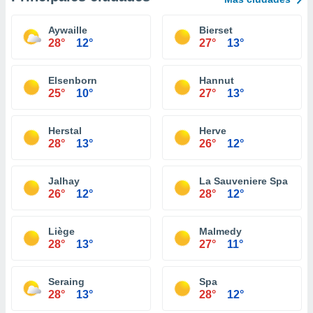
Aywaille
Bierset
28°
12°
27°
13°
Elsenborn
Hannut
25°
10°
27°
13°
Herstal
Herve
28°
13°
26°
12°
Jalhay
La Sauveniere Spa
26°
12°
28°
12°
Liège
Malmedy
28°
13°
27°
11°
Seraing
Spa
28°
13°
28°
12°