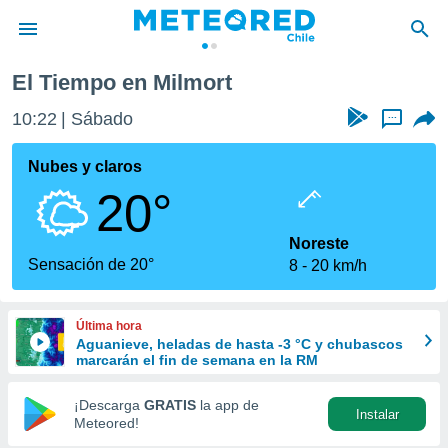
El Tiempo en Milmort
privacidad
10:22
Sábado
...
o de
eteored.cl)
borado por
Nubes y claros
es para
20°
ue la
 que se
e calidad.
Noreste
eder a este
Sensación de 20°
8
20 km/h
ediante las
opciones:
Última hora
ookies y
Aguanieve, heladas de hasta -3 °C y chubascos
e forma
marcarán el fin de semana en la RM
d digital
¡Descarga
GRATIS
la app de
Instalar
ada, basada
Meteored!
mación