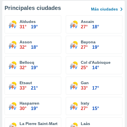
Principales ciudades
Más ciudades
Aldudes
Ascain
31°
19°
27°
18°
Asson
Bayona
32°
18°
27°
19°
Bellocq
Col d'Aubisque
32°
19°
25°
14°
Etsaut
Gan
33°
21°
33°
17°
Hasparren
Iraty
30°
19°
27°
15°
La Pierre Saint-Martin
Laàs