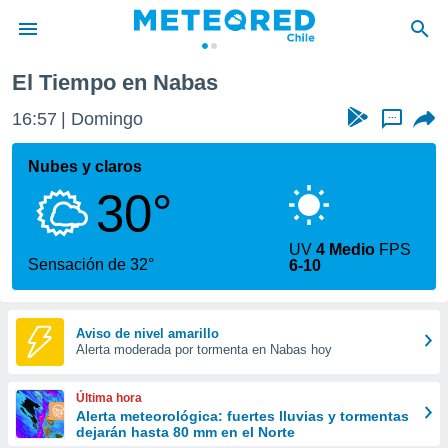
s
El Tiempo en Nabas
privacidad
16:57
Domingo
...
o de
eteored.cl)
borado por
Nubes y claros
es para
30°
ue la
 que se
e calidad.
UV
4 Medio
FPS
eder a este
Sensación de 32°
6-10
ediante las
opciones:
ookies y
Aviso de nivel amarillo
Alerta moderada por tormenta en Nabas hoy
e forma
d digital
Última hora
ada, basada
Alerta meteorológica: fuertes lluvias y tormentas
dejarán hasta 80 mm en el Norte
mación