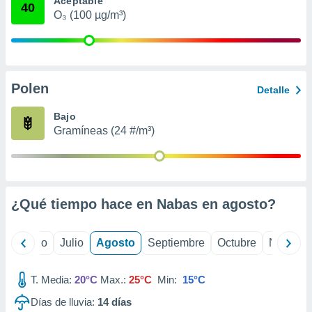
Aceptable
 seleccionar
40
o.
O₃ (100 µg/m³)
calización
precisa e
ión mediante
Polen
, publicidad
Detalle
dos,
Bajo
 publicidad
Gramíneas (24 #/m³)
,
ón de
 desarrollo
s.
¿Qué tiempo hace en Nabas en
agosto
?
tros 1199
ios
yo
Junio
Julio
Agosto
Septiembre
Octubre
Noviemb
T. Media:
20°C
Max.:
25°C
Min:
15°C
Días de lluvia:
14
días