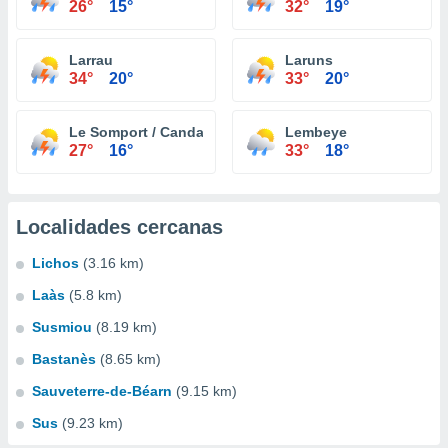
26°
15°
32°
19°
Larrau
Laruns
34°
20°
33°
20°
Le Somport / Candanchu
Lembeye
27°
16°
33°
18°
Localidades cercanas
Lichos
(3.16 km)
Laàs
(5.8 km)
Susmiou
(8.19 km)
Bastanès
(8.65 km)
Sauveterre-de-Béarn
(9.15 km)
Sus
(9.23 km)