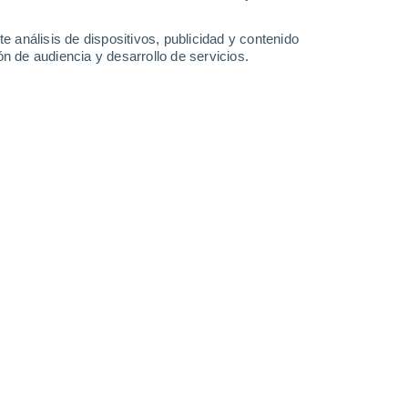
38°
/
27°
40°
/
26°
41°
/
26°
41°
/
26°
e análisis de dispositivos, publicidad y contenido
n de audiencia y desarrollo de servicios.
-
50
km/h
32
-
51
km/h
31
-
53
km/h
31
-
56
km/h
to
Sureste
4 Medio
20
-
40 km/h
FPS:
6-10
Sureste
2 Bajo
20
-
38 km/h
FPS:
no
Sureste
1 Bajo
20
-
38 km/h
FPS:
no
Sureste
0 Bajo
17
-
35 km/h
FPS:
no