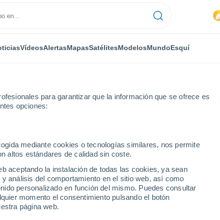
ticias
Vídeos
Alertas
Mapas
Satélites
Modelos
Mundo
Esquí
ofesionales para garantizar que la información que se ofrece es
entes opciones:
ecogida mediante cookies o tecnologías similares, nos permite
on altos estándares de calidad sin coste.
xico)
eb aceptando la instalación de todas las cookies, ya sean
 y análisis del comportamiento en el sitio web, así como
...
ntenido personalizado en función del mismo. Puedes consultar
alquier momento el consentimiento pulsando el botón
Por hora
uestra página web.
Intervalos nubosos en las
próximas horas