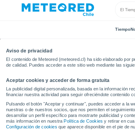
Tiempo
No
Aviso de privacidad
El contenido de Meteored (meteored.cl) ha sido elaborado por pr
de calidad. Puedes acceder a este sitio web mediante las sigui
Aceptar cookies y acceder de forma gratuita
Inicio
México
Coahuila
Nava
La publicidad digital personalizada, basada en la información r
financiar nuestra actividad para seguir ofreciéndote contenido c
El Tiempo en Nava (Mé
Pulsando el botón "Aceptar y continuar", puedes acceder a la w
nuestras o de nuestros socios, que nos permiten el seguimiento
17:11
Viernes
desarrollar un perfil específico para mostrarte publicidad y co
más información en nuestra
Política de Cookies
y retirar en cu
Configuración de cookies
que aparece disponible en el pie de n
Nubes y claros