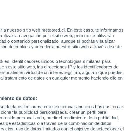
r a nuestro sitio web meteored.cl. En este caso, te informamos
/h
tizar la navegación por el sitio web, pero no se utilizarán
dad o contenido personalizado, aunque sí podrás visualizar
ción de cookies y acceder a nuestro sitio web a través de este
os
es, identificadores únicos o tecnologías similares para
n este sitio web, las direcciones IP y los identificadores de
rsonales en virtud de un interés legítimo, algo a lo que puedes
Satélites
Modelos
 al tratamiento de datos en cualquier momento haciendo clic en
miento de datos:
Lunes
Martes
Miércoles
Jueves
uso de datos limitados para seleccionar anuncios básicos, crear
10 Ago
11 Ago
12 Ago
13 Ago
ccionar la publicidad personalizada, crear un perfil para
ontenido personalizado, medir el rendimiento de la publicidad,
vés de estadísticas o a través de la combinación de datos
rvicios, uso de datos limitados con el objetivo de seleccionar el