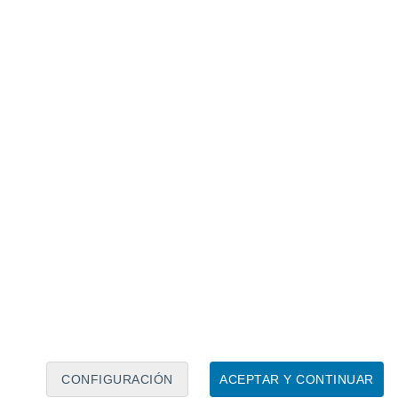
Calendario lunar
Lun
Mar
Mié
Jue
Vie
Sáb
Dom
7
8
9
10
11
12
13
14
15
16
17
18
19
20
CONFIGURACIÓN
ACEPTAR Y CONTINUAR