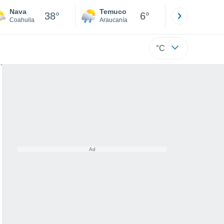
Nava
Temuco
Osorno
38°
6°
Coahuila
Araucanía
Los Lagos
°C