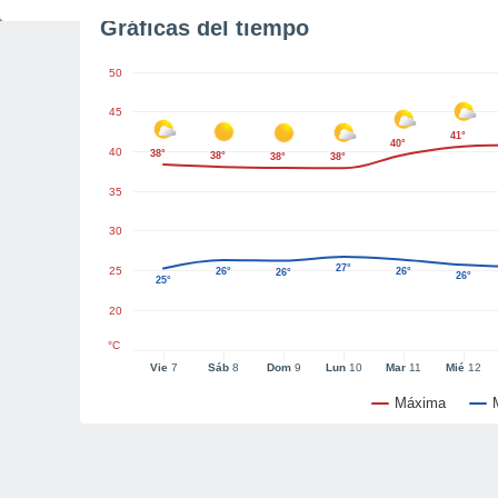
Gráficas del tiempo
50
45
41°
40°
40
38°
38°
38°
38°
35
30
27°
25
26°
26°
26°
26°
25°
20
°C
Vie
7
Sáb
8
Dom
9
Lun
10
Mar
11
Mié
12
Máxima