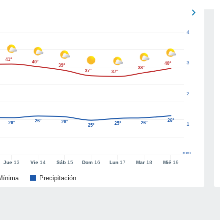
4
41°
40°
3
40°
39°
38°
37°
37°
2
26°
26°
26°
26°
26°
25°
1
25°
mm
Jue
13
Vie
14
Sáb
15
Dom
16
Lun
17
Mar
18
Mié
19
Mínima
Precipitación