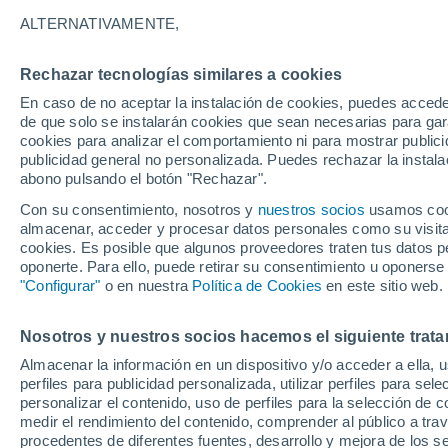
38°
ALTERNATIVAMENTE,
Rechazar tecnologías similares a cookies
Sureste
En caso de no aceptar la instalación de cookies, puedes accede
Sensación de 37°
20
-
40 km
de que solo se instalarán cookies que sean necesarias para garan
cookies para analizar el comportamiento ni para mostrar publici
publicidad general no personalizada. Puedes rechazar la instala
abono pulsando el botón "Rechazar".
Última hora
Aguanieve, heladas de hasta -3 °C y chubasc
Con su consentimiento, nosotros y
nuestros socios
usamos cooki
marcarán el fin de semana en la RM
almacenar, acceder y procesar datos personales como su visita e
cookies. Es posible que algunos proveedores traten tus datos pe
Tiempo 1 - 7 días
Actualidad
Mapa de nubosidad
oponerte. Para ello, puede retirar su consentimiento u oponerse
"Configurar"
o en nuestra
Política de Cookies
en este sitio web.
Nosotros y nuestros socios hacemos el siguiente trata
Mañana
Domingo
Hoy
Almacenar la información en un dispositivo y/o acceder a ella, 
8 Ago
9 Ago
7 Ago
perfiles para publicidad personalizada, utilizar perfiles para sele
personalizar el contenido, uso de perfiles para la selección de c
medir el rendimiento del contenido, comprender al público a tra
procedentes de diferentes fuentes, desarrollo y mejora de los se