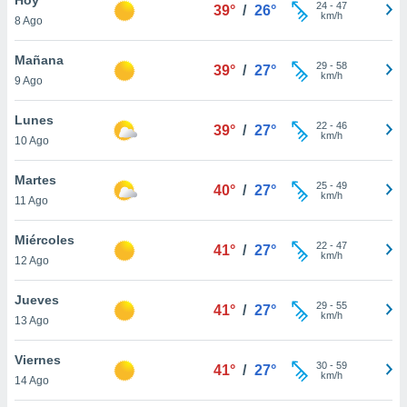
24
-
47
39°
/
26°
km/h
8 Ago
do en
 mismo.
sultar más
Mañana
29
-
58
39°
/
27°
 en nuestra
km/h
9 Ago
 Cookies
y
ualquier
Lunes
22
-
46
39°
/
27°
km/h
10 Ago
ento
 botón
ación de
Martes
25
-
49
40°
/
27°
kies
km/h
11 Ago
 disponible
e nuestra
Miércoles
22
-
47
.
41°
/
27°
km/h
12 Ago
IVAMENTE,
Jueves
29
-
55
41°
/
27°
km/h
13 Ago
as
 a cookies
Viernes
30
-
59
41°
/
27°
km/h
 no aceptar
14 Ago
ón de