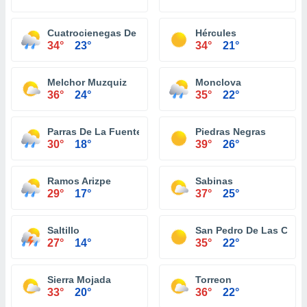
Cuatrocienegas De Carranza
Hércules
34°
23°
34°
21°
Melchor Muzquiz
Monclova
36°
24°
35°
22°
Parras De La Fuente
Piedras Negras
30°
18°
39°
26°
Ramos Arizpe
Sabinas
29°
17°
37°
25°
Saltillo
San Pedro De Las Colo
27°
14°
35°
22°
Sierra Mojada
Torreon
33°
20°
36°
22°