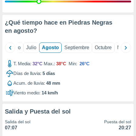
 seleccionar
o.
calización
precisa e
¿Qué tiempo hace en Piedras Negras
ión mediante
en
agosto
?
, publicidad
yo
Junio
Julio
Agosto
Septiembre
Octubre
Noviemb
dos,
 publicidad
,
T. Media:
32°C
Max.:
38°C
Min:
26°C
ón de
Días de lluvia:
5
días
 desarrollo
s.
Acum. de lluvia:
48 mm
tros 1199
Viento medio:
14 km/h
ios
Salida y Puesta del sol
Salida del sol
Puesta del sol
07:07
20:27