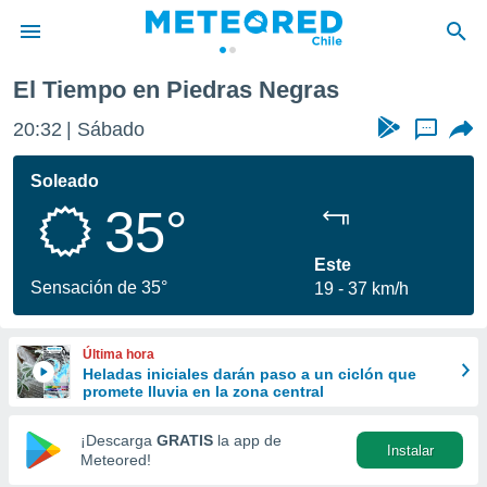
El Tiempo en Piedras Negras
privacidad
20:32
Sábado
...
o de
eteored.cl)
borado por
Soleado
es para
35°
ue la
 que se
e calidad.
Este
eder a este
Sensación de 35°
19
37 km/h
ediante las
opciones:
Última hora
ookies y
Heladas iniciales darán paso a un ciclón que
e forma
promete lluvia en la zona central
d digital
¡Descarga
GRATIS
la app de
Instalar
ada, basada
Meteored!
mación