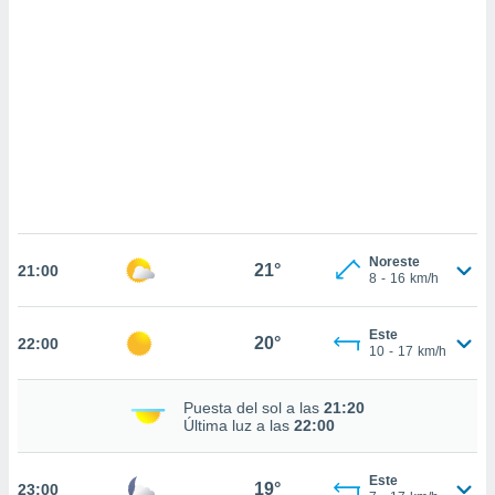
sultar más
 en nuestra
 Cookies
y
ualquier
ento
 botón
ación de
kies
 disponible
e nuestra
.
Noreste
21°
21:00
8
-
16
km/h
IVAMENTE,
Este
20°
22:00
as
10
-
17
km/h
 a cookies
 no aceptar
Puesta del sol a las
21:20
ón de
Última luz a las
22:00
uedes
uestro sitio
ed.cl. En
Este
19°
23:00