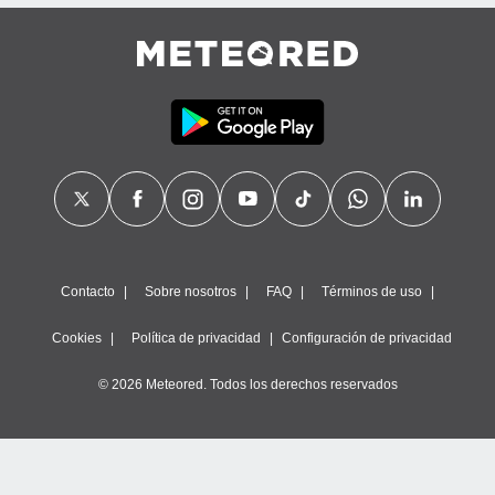
precisa e
ión mediante
, publicidad
dos,
 publicidad
,
ón de
 desarrollo
s.
tros 1199
ios
Contacto
Sobre nosotros
FAQ
Términos de uso
Cookies
Política de privacidad
Configuración de privacidad
© 2026 Meteored. Todos los derechos reservados