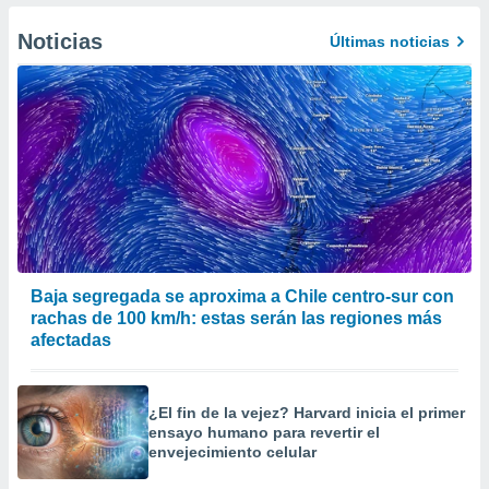
er momento
ic en
Noticias
Últimas noticias
o en
 Cookies
en
eb.
y
socios
el
to de
la
Baja segregada se aproxima a Chile centro-sur con
 en un
rachas de 100 km/h: estas serán las regiones más
 y/o acceder
afectadas
 de datos
ara
 anuncios
¿El fin de la vejez? Harvard inicia el primer
ar perfiles
ensayo humano para revertir el
idad
envejecimiento celular
a, utilizar
a