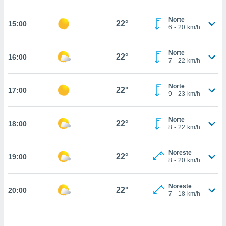
estra
ara seguir
Norte
e contenido
22°
15:00
6
-
20
km/h
stándares
ACEPTAR
sin coste.
Y
Norte
CONTINUAR
22°
16:00
 botón
7
-
22
km/h
continuar",
der a la
CONFIGURACIÓN
ndo la
Norte
22°
17:00
9
-
23
km/h
 de todas
, ya sean
de nuestros
Norte
22°
18:00
 nos
8
-
22
km/h
 y análisis
tamiento en
Noreste
22°
19:00
8
-
20
km/h
b, así como
un perfil
para
Noreste
22°
20:00
ublicidad y
7
-
18
km/h
do en
 mismo.