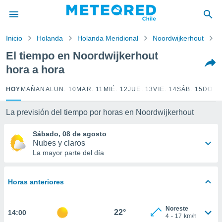
privacidad
o de
Inicio
Holanda
Holanda Meridional
Noordwijkerhout
P
eteored.cl)
borado por
El tiempo en Noordwijkerhout
es para
hora a hora
ue la
 que se
e calidad.
HOY
MAÑANA
LUN. 10
MAR. 11
MIÉ. 12
JUE. 13
VIE. 14
SÁB. 15
DOM.
eder a este
ediante las
La previsión del tiempo por horas en Noordwijkerhout
opciones:
Sábado, 08 de agosto
ookies y
Nubes y claros
e forma
La mayor parte del día
d digital
ada, basada
Horas anteriores
mación
ediante
ecnologías
Noreste
22°
14:00
nos permite
4
-
17
km/h