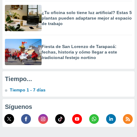
 la
¿Tu oficina solo tiene luz artificial? Estas 5
da, crear un
plantas pueden adaptarse mejor al espacio
personalizar
de trabajo
o, uso de
a la
e contenido
do, medir el
Fiesta de San Lorenzo de Tarapacá:
 de la
fechas, historia y cómo llegar a este
medir el
tradicional festejo nortino
 del
 comprender
 través de
Tiempo...
s o a través
nación de
Tiempo 1 - 7 días
edentes de
fuentes,
y mejora de
Síguenos
os, uso de
ados con el
 seleccionar
o.
calización