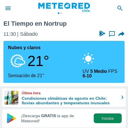
El Tiempo en Nortrup
privacidad
11:30
Sábado
...
o de
eteored.cl)
borado por
Nubes y claros
es para
21°
ue la
 que se
e calidad.
UV
5 Medio
FPS
eder a este
Sensación de 21°
6-10
ediante las
opciones:
Última hora
ookies y
Condiciones climáticas de agosto en Chile:
e forma
lluvias abundantes y temperaturas inusuales
d digital
¡Descarga
GRATIS
la app de
Instalar
ada, basada
Meteored!
mación