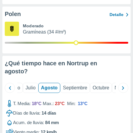
 seleccionar
o.
Polen
Detalle
calización
precisa e
Moderado
ión mediante
Gramíneas (34 #/m³)
, publicidad
dos,
 publicidad
,
¿Qué tiempo hace en Nortrup en
ón de
agosto
?
 desarrollo
s.
tros 1199
yo
Junio
Julio
Agosto
Septiembre
Octubre
Noviemb
ios
T. Media:
18°C
Max.:
23°C
Min:
13°C
Días de lluvia:
14
días
Acum. de lluvia:
84 mm
Viento medio:
12 km/h