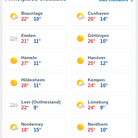
Braunlage
Cuxhaven
22°
10°
20°
14°
Emden
Göttingen
21°
11°
26°
10°
Hameln
Hanóver
27°
11°
25°
12°
Hildesheim
Kempen
26°
11°
24°
10°
Leer (Ostfriesland)
Lüneburg
22°
9°
24°
9°
Norderney
Nordhorn
18°
15°
25°
10°