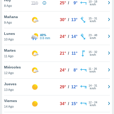
10
-
18
25°
/
9°
km/h
8 Ago
do en
 mismo.
sultar más
Mañana
15
-
31
30°
/
13°
 en nuestra
km/h
9 Ago
 Cookies
y
ualquier
Lunes
40%
23
-
48
24°
/
14°
0.6 mm
km/h
10 Ago
ento
 botón
ación de
Martes
15
-
32
21°
/
11°
kies
km/h
11 Ago
 disponible
e nuestra
Miércoles
11
-
26
.
24°
/
8°
km/h
12 Ago
IVAMENTE,
Jueves
14
-
31
29°
/
12°
km/h
13 Ago
as
 a cookies
Viernes
12
-
24
34°
/
15°
km/h
 no aceptar
14 Ago
ón de