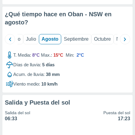
 seleccionar
o.
¿Qué tiempo hace en Oban - NSW en
calización
precisa e
agosto
?
ión mediante
, publicidad
yo
Junio
Julio
Agosto
Septiembre
Octubre
Noviemb
dos,
T. Media:
8°C
Max.:
15°C
Min:
2°C
 publicidad
,
Días de lluvia:
5
días
ón de
 desarrollo
Acum. de lluvia:
38 mm
s.
Viento medio:
10 km/h
tros 1199
ios
Salida y Puesta del sol
Salida del sol
Puesta del sol
06:33
17:23