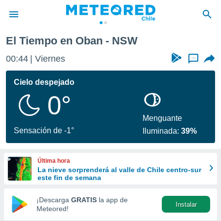
El Tiempo en Oban - NSW
privacidad
00:44
Viernes
...
o de
eteored.cl)
borado por
Cielo despejado
es para
0°
ue la
 que se
e calidad.
Menguante
eder a este
Sensación de -1°
Iluminada:
39%
ediante las
opciones:
Última hora
ookies y
La nieve sorprenderá al valle de Chile centro-sur
e forma
este fin de semana
d digital
¡Descarga
GRATIS
la app de
Instalar
ada, basada
Meteored!
mación