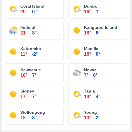
Coral Island
Dubbo
20°
6°
16°
1°
Federal
Kangaroo Island
21°
8°
18°
6°
Katoomba
Manilla
11°
-2°
16°
0°
Newcastle
Nowra
16°
7°
7°
6°
Sídney
Tanja
17°
7°
14°
4°
Wollongong
Young
18°
8°
13°
2°