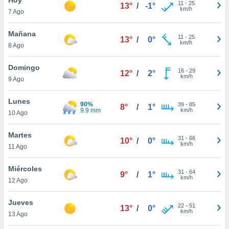
11
-
25
13°
/
-1°
km/h
7 Ago
do en
 mismo.
sultar más
Mañana
11
-
25
13°
/
0°
 en nuestra
km/h
8 Ago
 Cookies
y
ualquier
Domingo
16
-
29
12°
/
2°
km/h
9 Ago
ento
 botón
ación de
Lunes
90%
39
-
85
8°
/
1°
kies
9.9 mm
km/h
10 Ago
 disponible
e nuestra
Martes
31
-
66
.
10°
/
0°
km/h
11 Ago
IVAMENTE,
Miércoles
31
-
64
9°
/
1°
km/h
12 Ago
as
 a cookies
Jueves
22
-
51
13°
/
0°
km/h
 no aceptar
13 Ago
ón de