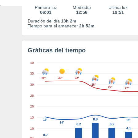
Primera luz
Mediodía
Última luz
06:01
12:56
19:51
Duración del día
13h 2m
Tiempo para el amanecer
2h 52m
Gráficas del tiempo
40
35
32°
32°
32°
30
28°
27°
27°
25
20
15
8.8
15°
15°
14°
6.2
6.2
4.1
10
0.7