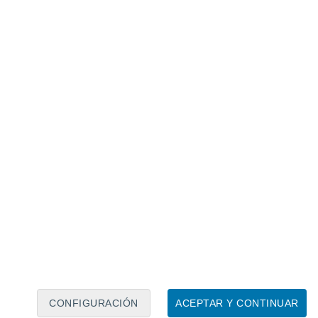
Calendario lunar
Lun
Mar
Mié
Jue
Vie
Sáb
Dom
6
7
8
9
10
11
12
13
14
15
16
CONFIGURACIÓN
ACEPTAR Y CONTINUAR