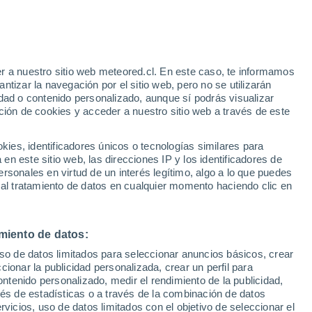
e
r a nuestro sitio web meteored.cl. En este caso, te informamos
:
43%
tizar la navegación por el sitio web, pero no se utilizarán
dad o contenido personalizado, aunque sí podrás visualizar
ción de cookies y acceder a nuestro sitio web a través de este
es, identificadores únicos o tecnologías similares para
na
n este sitio web, las direcciones IP y los identificadores de
rsonales en virtud de un interés legítimo, algo a lo que puedes
Satélites
Modelos
 al tratamiento de datos en cualquier momento haciendo clic en
miento de datos:
omingo
Lunes
Martes
Miércoles
uso de datos limitados para seleccionar anuncios básicos, crear
9 Ago
10 Ago
11 Ago
12 Ago
ccionar la publicidad personalizada, crear un perfil para
ontenido personalizado, medir el rendimiento de la publicidad,
vés de estadísticas o a través de la combinación de datos
rvicios, uso de datos limitados con el objetivo de seleccionar el
90%
90%
90%
60%