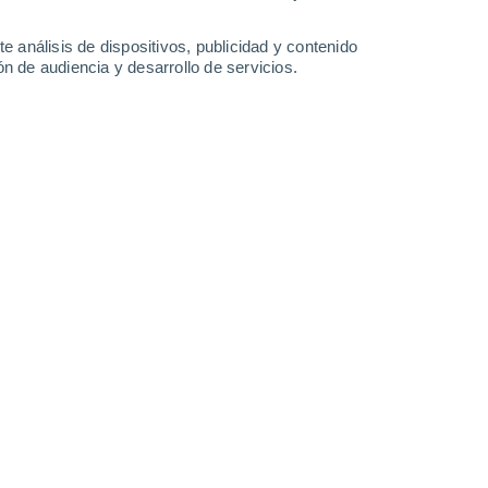
13 mm
9.3 mm
4.9 mm
0.5 mm
28°
/
16°
27°
/
15°
28°
/
15°
28°
/
14°
e análisis de dispositivos, publicidad y contenido
n de audiencia y desarrollo de servicios.
-
34
km/h
7
-
24
km/h
10
-
30
km/h
7
-
30
km/h
e agosto
Este
0 Bajo
3
-
15 km/h
FPS:
no
Este
0 Bajo
3
-
11 km/h
FPS:
no
Este
0 Bajo
4
-
10 km/h
FPS:
no
Este
0 Bajo
4
-
10 km/h
FPS:
no