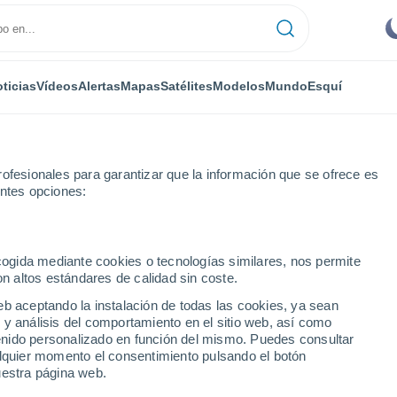
ticias
Vídeos
Alertas
Mapas
Satélites
Modelos
Mundo
Esquí
ofesionales para garantizar que la información que se ofrece es
entes opciones:
ente
ecogida mediante cookies o tecnologías similares, nos permite
on altos estándares de calidad sin coste.
te
eb aceptando la instalación de todas las cookies, ya sean
 y análisis del comportamiento en el sitio web, así como
...
ntenido personalizado en función del mismo. Puedes consultar
alquier momento el consentimiento pulsando el botón
Por hora
uestra página web.
Cielos despejados en las
próximas horas