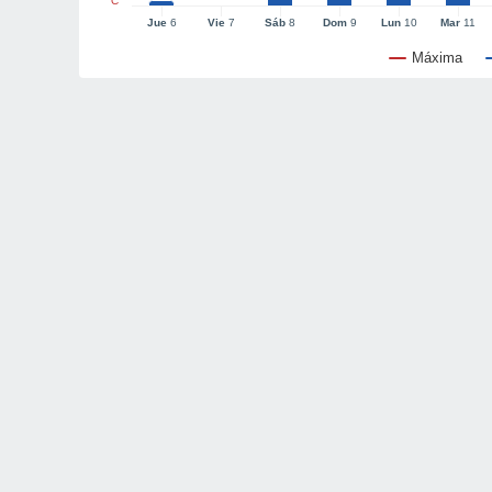
°C
Jue
6
Vie
7
Sáb
8
Dom
9
Lun
10
Mar
11
Máxima