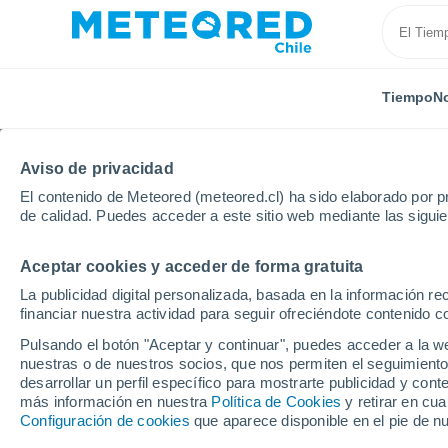
Tiempo
No
Aviso de privacidad
El contenido de Meteored (meteored.cl) ha sido elaborado por pr
de calidad. Puedes acceder a este sitio web mediante las sigui
Aceptar cookies y acceder de forma gratuita
Inicio
México
Estado de Aguascalientes
Ojocali
La publicidad digital personalizada, basada en la información r
financiar nuestra actividad para seguir ofreciéndote contenido c
El Tiempo en Ojocalien
Pulsando el botón "Aceptar y continuar", puedes acceder a la w
nuestras o de nuestros socios, que nos permiten el seguimiento
03:09
Jueves
desarrollar un perfil específico para mostrarte publicidad y co
más información en nuestra
Política de Cookies
y retirar en cu
Configuración de cookies
que aparece disponible en el pie de n
Cielo despejado