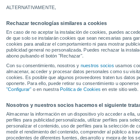
17°
ALTERNATIVAMENTE,
Rechazar tecnologías similares a cookies
Menguant
En caso de no aceptar la instalación de cookies, puedes accede
Iluminada
Sensación de 17°
de que solo se instalarán cookies que sean necesarias para garan
cookies para analizar el comportamiento ni para mostrar publici
publicidad general no personalizada. Puedes rechazar la instala
abono pulsando el botón "Rechazar".
Predicción
ECMWF actualiza su pronóstico para Chile:
Con su consentimiento, nosotros y
nuestros socios
usamos cooki
agosto, septiembre y octubre mantendrían u
almacenar, acceder y procesar datos personales como su visita e
señal favorable para las lluvias
cookies. Es posible que algunos proveedores traten tus datos pe
Tiempo 1 - 7 días
Actualidad
Mapa de temperatura
oponerte. Para ello, puede retirar su consentimiento u oponerse
"Configurar"
o en nuestra
Política de Cookies
en este sitio web.
Nosotros y nuestros socios hacemos el siguiente trata
Mañana
Sábado
D
Hoy
Almacenar la información en un dispositivo y/o acceder a ella, 
7 Ago
8 Ago
6 Ago
perfiles para publicidad personalizada, utilizar perfiles para sele
personalizar el contenido, uso de perfiles para la selección de c
medir el rendimiento del contenido, comprender al público a tra
procedentes de diferentes fuentes, desarrollo y mejora de los se
60%
80%
50%