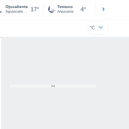
Ojocaliente
Temuco
Osorno
17°
4°
Aguascalientes
Araucanía
Los Lagos
°C