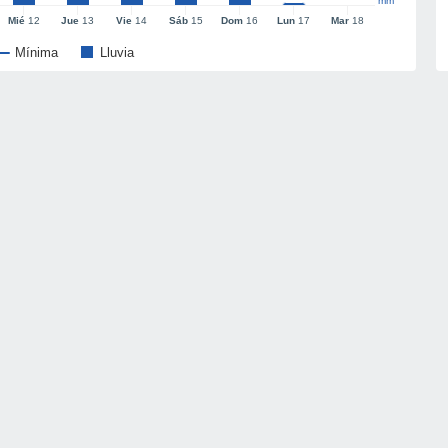
mm
Mié
12
Jue
13
Vie
14
Sáb
15
Dom
16
Lun
17
Mar
18
Mínima
Lluvia