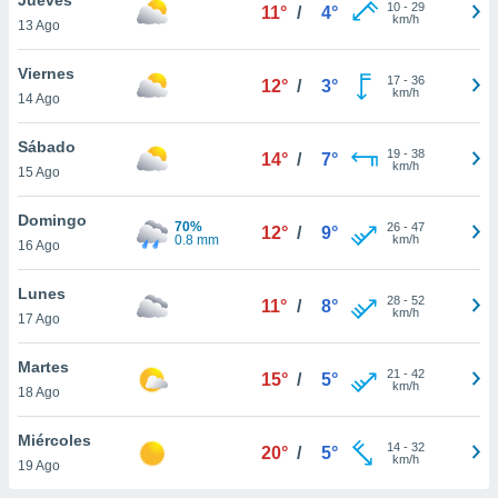
10
-
29
11°
/
4°
km/h
13 Ago
do en
 mismo.
sultar más
Viernes
17
-
36
12°
/
3°
 en nuestra
km/h
14 Ago
 Cookies
y
ualquier
Sábado
19
-
38
14°
/
7°
km/h
15 Ago
ento
 botón
ación de
Domingo
70%
26
-
47
12°
/
9°
kies
0.8 mm
km/h
16 Ago
 disponible
e nuestra
Lunes
28
-
52
.
11°
/
8°
km/h
17 Ago
IVAMENTE,
Martes
21
-
42
15°
/
5°
km/h
18 Ago
as
 a cookies
Miércoles
14
-
32
20°
/
5°
km/h
 no aceptar
19 Ago
ón de