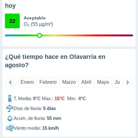
ento u
hoy
 de datos
Aceptable
22
er momento
O₃ (55 µg/m³)
ic en
o en
 Cookies
en
eb.
¿Qué tiempo hace en Olavarría en
y
agosto
?
socios
el
Enero
Febrero
Marzo
Abril
Mayo
Junio
Ju
to de
T. Media:
9°C
Max.:
15°C
Min:
4°C
la
 en un
Días de lluvia:
5
días
 y/o acceder
Acum. de lluvia:
55 mm
 de datos
ara
Viento medio:
15 km/h
 anuncios
ar perfiles