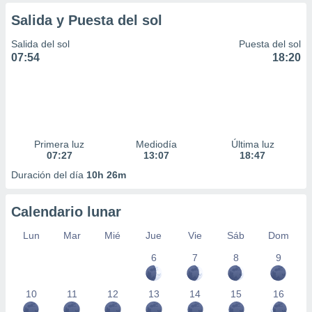
idad
Salida y Puesta del sol
a, utilizar
a
Salida del sol
Puesta del sol
 la
07:54
18:20
da, crear un
personalizar
o, uso de
a la
e contenido
do, medir el
Primera luz
Mediodía
Última luz
 de la
07:27
13:07
18:47
medir el
Duración del día
10h 26m
 del
 comprender
 través de
Calendario lunar
s o a través
nación de
Lun
Mar
Mié
Jue
Vie
Sáb
Dom
edentes de
6
7
8
9
fuentes,
y mejora de
os, uso de
10
11
12
13
14
15
16
ados con el