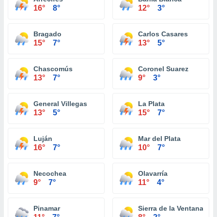
16°
8°
12°
3°
Bragado
Carlos Casares
15°
7°
13°
5°
Chascomús
Coronel Suarez
13°
7°
9°
3°
General Villegas
La Plata
13°
5°
15°
7°
Luján
Mar del Plata
16°
7°
10°
7°
Necochea
Olavarría
9°
7°
11°
4°
Pinamar
Sierra de la Ventana