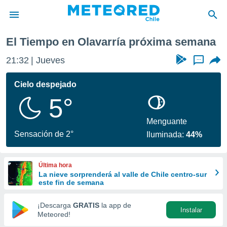
róxima semana
El Tiempo en Olavarría próxima semana
privacidad
21:32
Jueves
...
o de
eteored.cl)
borado por
Cielo despejado
es para
5°
ue la
 que se
e calidad.
Menguante
eder a este
Sensación de 2°
Iluminada:
44%
ediante las
opciones:
Última hora
ookies y
La nieve sorprenderá al valle de Chile centro-sur
e forma
este fin de semana
d digital
¡Descarga
GRATIS
la app de
Instalar
ada, basada
Meteored!
mación