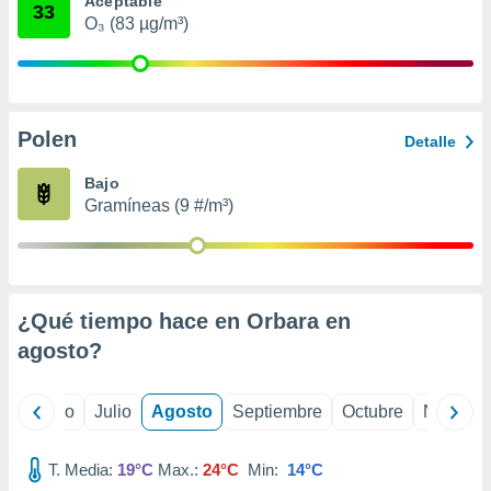
Aceptable
 seleccionar
33
o.
O₃ (83 µg/m³)
calización
precisa e
ión mediante
Polen
, publicidad
Detalle
dos,
Bajo
 publicidad
Gramíneas (9 #/m³)
,
ón de
 desarrollo
s.
¿Qué tiempo hace en Orbara en
tros 1199
ios
agosto
?
yo
Junio
Julio
Agosto
Septiembre
Octubre
Noviemb
T. Media:
19°C
Max.:
24°C
Min:
14°C