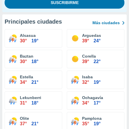
Principales ciudades
Más ciudades
Alsasua
Arguedas
30°
19°
39°
24°
Baztan
Corella
30°
18°
39°
22°
Estella
Isaba
34°
21°
32°
19°
Lekunberri
Ochagavía
31°
18°
34°
17°
Olite
Pamplona
37°
21°
35°
19°