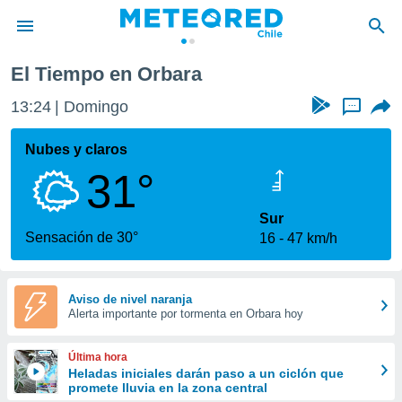
El Tiempo en Orbara
privacidad
13:24
Domingo
...
o de
eteored.cl)
borado por
Nubes y claros
es para
31°
ue la
 que se
e calidad.
Sur
eder a este
Sensación de 30°
16
47 km/h
ediante las
opciones:
ookies y
Aviso de nivel naranja
Alerta importante por tormenta en Orbara hoy
e forma
d digital
Última hora
ada, basada
Heladas iniciales darán paso a un ciclón que
promete lluvia en la zona central
mación