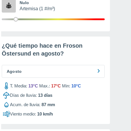
Nulo
Artemisa (1 #/m³)
¿Qué tiempo hace en Froson
Östersund en
agosto
?
Agosto
T. Media:
13°C
Max.:
17°C
Min:
10°C
Días de lluvia:
13
días
Acum. de lluvia:
87 mm
Viento medio:
10 km/h