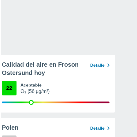
Calidad del aire en Froson
Detalle
Östersund hoy
Aceptable
22
O₃ (56 µg/m³)
Polen
Detalle