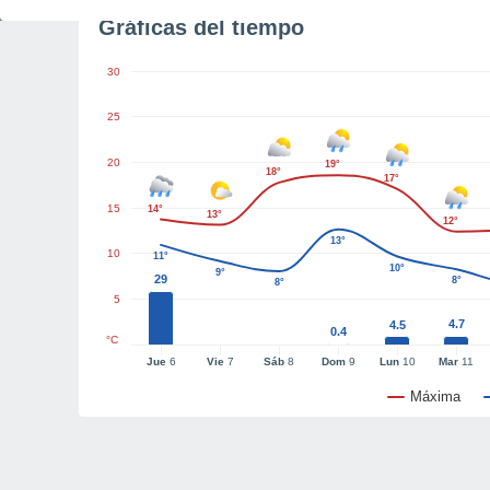
Gráficas del tiempo
30
25
20
19°
18°
17°
15
14°
13°
12°
13°
10
11°
10°
9°
29
8°
8°
5
4.7
4.5
0.4
°C
Jue
6
Vie
7
Sáb
8
Dom
9
Lun
10
Mar
11
Máxima