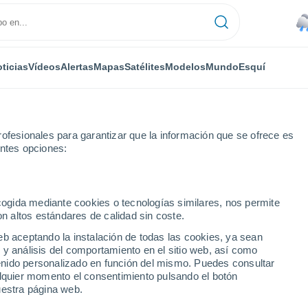
ticias
Vídeos
Alertas
Mapas
Satélites
Modelos
Mundo
Esquí
ofesionales para garantizar que la información que se ofrece es
entes opciones:
róxima semana
ecogida mediante cookies o tecnologías similares, nos permite
on altos estándares de calidad sin coste.
Östersund próxima semana
eb aceptando la instalación de todas las cookies, ya sean
 y análisis del comportamiento en el sitio web, así como
...
ntenido personalizado en función del mismo. Puedes consultar
alquier momento el consentimiento pulsando el botón
Por hora
uestra página web.
Lluvias débiles en las próximas
horas