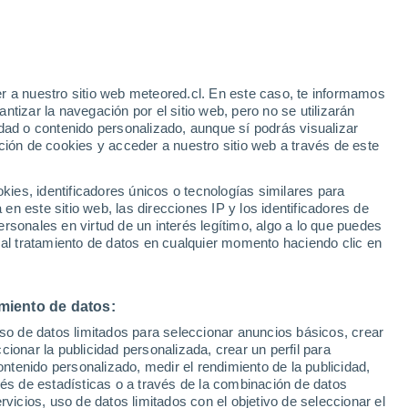
r a nuestro sitio web meteored.cl. En este caso, te informamos
tizar la navegación por el sitio web, pero no se utilizarán
dad o contenido personalizado, aunque sí podrás visualizar
ción de cookies y acceder a nuestro sitio web a través de este
sur
es, identificadores únicos o tecnologías similares para
n este sitio web, las direcciones IP y los identificadores de
rsonales en virtud de un interés legítimo, algo a lo que puedes
ites
Modelos
 al tratamiento de datos en cualquier momento haciendo clic en
miento de datos:
omingo
Lunes
Martes
Miércoles
uso de datos limitados para seleccionar anuncios básicos, crear
16 Ago
17 Ago
18 Ago
19 Ago
ccionar la publicidad personalizada, crear un perfil para
ontenido personalizado, medir el rendimiento de la publicidad,
vés de estadísticas o a través de la combinación de datos
rvicios, uso de datos limitados con el objetivo de seleccionar el