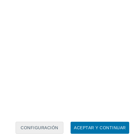
Calendario lunar
Lun
Mar
Mié
Jue
Vie
Sáb
Dom
6
7
8
9
10
11
12
13
14
15
16
17
18
19
CONFIGURACIÓN
ACEPTAR Y CONTINUAR