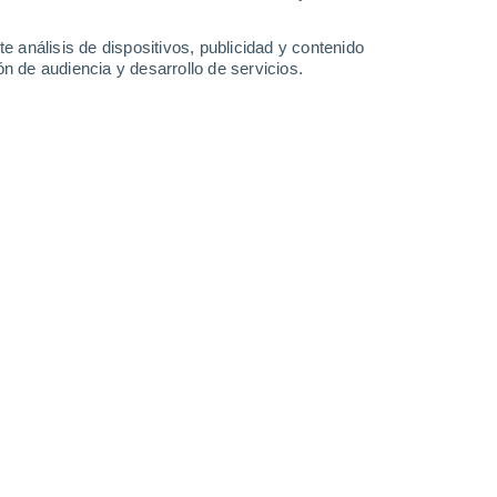
17°
/
11°
20°
/
10°
19°
/
12°
14°
/
13°
e análisis de dispositivos, publicidad y contenido
n de audiencia y desarrollo de servicios.
-
35
km/h
11
-
28
km/h
9
-
23
km/h
19
-
33
km/h
Sur
0 Bajo
10
-
17 km/h
FPS:
no
Sur
0 Bajo
15
-
22 km/h
FPS:
no
Sur
0 Bajo
°
16
-
30 km/h
FPS:
no
Sureste
2 Bajo
°
10
-
30 km/h
FPS:
no