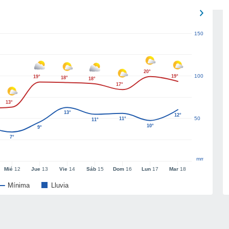
150
20°
100
19°
19°
18°
18°
17°
13°
13°
12°
50
11°
11°
10°
9°
7°
mm
Mié
12
Jue
13
Vie
14
Sáb
15
Dom
16
Lun
17
Mar
18
Mínima
Lluvia