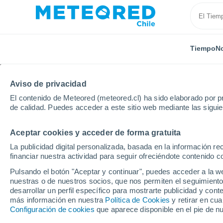
Tiempo
No
Aviso de privacidad
El contenido de Meteored (meteored.cl) ha sido elaborado por pr
de calidad. Puedes acceder a este sitio web mediante las sigui
Aceptar cookies y acceder de forma gratuita
Inicio
Suecia
Jämtland
Froson Östersund
P
La publicidad digital personalizada, basada en la información r
financiar nuestra actividad para seguir ofreciéndote contenido c
El Tiempo en Froson 
Pulsando el botón "Aceptar y continuar", puedes acceder a la w
nuestras o de nuestros socios, que nos permiten el seguimiento
20:03
Jueves
desarrollar un perfil específico para mostrarte publicidad y co
más información en nuestra
Política de Cookies
y retirar en cu
Configuración de cookies
que aparece disponible en el pie de n
Lluvia débil