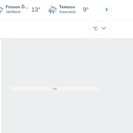
Froson Östersund
Temuco
Osorno
13°
9°
Jämtland
Araucanía
Los Lagos
°C