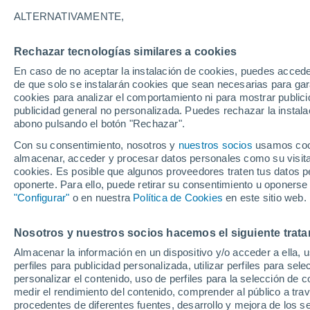
13°
ALTERNATIVAMENTE,
Rechazar tecnologías similares a cookies
40%
En caso de no aceptar la instalación de cookies, puedes accede
Sensación de 13°
0.4 mm
de que solo se instalarán cookies que sean necesarias para garan
cookies para analizar el comportamiento ni para mostrar publici
publicidad general no personalizada. Puedes rechazar la instala
abono pulsando el botón "Rechazar".
Última hora
La nieve sorprenderá al valle de Chile centro-
Con su consentimiento, nosotros y
nuestros socios
usamos cooki
este fin de semana
almacenar, acceder y procesar datos personales como su visita e
cookies. Es posible que algunos proveedores traten tus datos pe
Tiempo 1 - 7 días
Actualidad
Mapa de lluvia
Satél
oponerte. Para ello, puede retirar su consentimiento u oponerse
"Configurar"
o en nuestra
Política de Cookies
en este sitio web.
Nosotros y nuestros socios hacemos el siguiente trata
Viernes
Sábado
D
Jueves
Almacenar la información en un dispositivo y/o acceder a ella, 
14 Ago
15 Ago
13 Ago
perfiles para publicidad personalizada, utilizar perfiles para sele
personalizar el contenido, uso de perfiles para la selección de c
medir el rendimiento del contenido, comprender al público a tra
procedentes de diferentes fuentes, desarrollo y mejora de los se