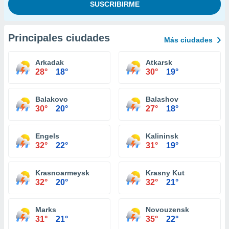
Principales ciudades
Más ciudades
Arkadak
Atkarsk
28°
18°
30°
19°
Balakovo
Balashov
30°
20°
27°
18°
Engels
Kalininsk
32°
22°
31°
19°
Krasnoarmeysk
Krasny Kut
32°
20°
32°
21°
Marks
Novouzensk
31°
21°
35°
22°