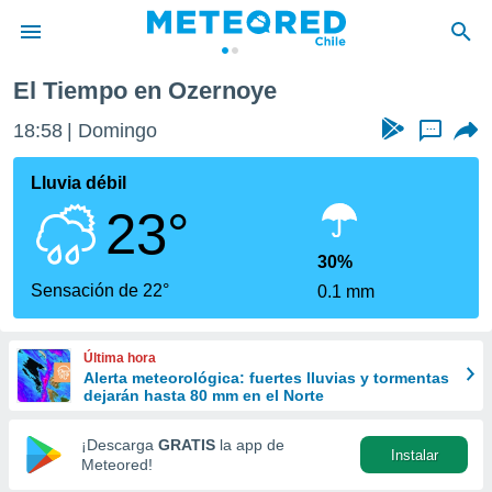
El Tiempo en Ozernoye
privacidad
18:58
Domingo
...
o de
eteored.cl)
borado por
Lluvia débil
es para
23°
ue la
 que se
e calidad.
30%
eder a este
Sensación de 22°
0.1 mm
ediante las
opciones:
Última hora
ookies y
Alerta meteorológica: fuertes lluvias y tormentas
e forma
dejarán hasta 80 mm en el Norte
d digital
¡Descarga
GRATIS
la app de
Instalar
ada, basada
Meteored!
mación