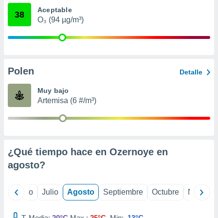
 seleccionar
Aceptable
o.
38
O₃ (94 µg/m³)
calización
precisa e
ión mediante
, publicidad
Polen
Detalle
dos,
 publicidad
Muy bajo
,
Artemisa (6 #/m³)
ón de
 desarrollo
s.
tros 1199
¿Qué tiempo hace en Ozernoye en
ios
agosto
?
yo
Junio
Julio
Agosto
Septiembre
Octubre
Noviemb
T. Media:
20°C
Max.:
25°C
Min:
13°C