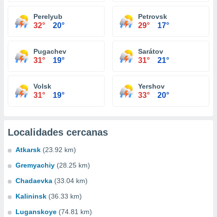
Perelyub
Petrovsk
32°
20°
29°
17°
Pugachev
Sarátov
31°
19°
31°
21°
Volsk
Yershov
31°
19°
33°
20°
Localidades cercanas
Atkarsk
(23.92 km)
Gremyachiy
(28.25 km)
Chadaevka
(33.04 km)
Kalininsk
(36.33 km)
Luganskoye
(74.81 km)