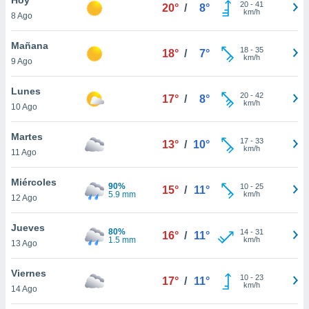
20
-
41
20°
/
8°
km/h
8 Ago
do en
 mismo.
sultar más
Mañana
18
-
35
18°
/
7°
 en nuestra
km/h
9 Ago
 Cookies
y
ualquier
Lunes
20
-
42
17°
/
8°
km/h
10 Ago
ento
 botón
ación de
Martes
17
-
33
13°
/
10°
kies
km/h
11 Ago
 disponible
e nuestra
Miércoles
90%
10
-
25
.
15°
/
11°
5.9 mm
km/h
12 Ago
IVAMENTE,
Jueves
80%
14
-
31
16°
/
11°
1.5 mm
km/h
13 Ago
as
 a cookies
Viernes
10
-
23
17°
/
11°
km/h
 no aceptar
14 Ago
ón de