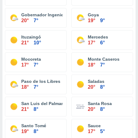
Gobernador Ingeniero Valentin Virasoro
Goya
20°
7°
19°
9°
Ituzaingó
Mercedes
21°
10°
17°
6°
Mocoreta
Monte Caseros
17°
7°
18°
7°
Paso de los Libres
Saladas
18°
7°
20°
8°
San Luis del Palmar
Santa Rosa
21°
8°
20°
8°
Santo Tomé
Sauce
19°
8°
17°
5°