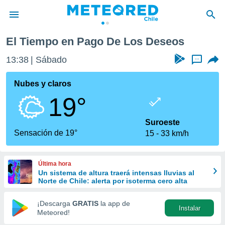
eos
El Tiempo en Pago De Los Deseos
privacidad
13:38
Sábado
...
o de
eteored.cl)
borado por
Nubes y claros
es para
19°
ue la
 que se
e calidad.
Suroeste
eder a este
Sensación de 19°
15
33 km/h
ediante las
opciones:
Última hora
ookies y
Un sistema de altura traerá intensas lluvias al
e forma
Norte de Chile: alerta por isoterma cero alta
d digital
¡Descarga
GRATIS
la app de
Instalar
ada, basada
Meteored!
mación