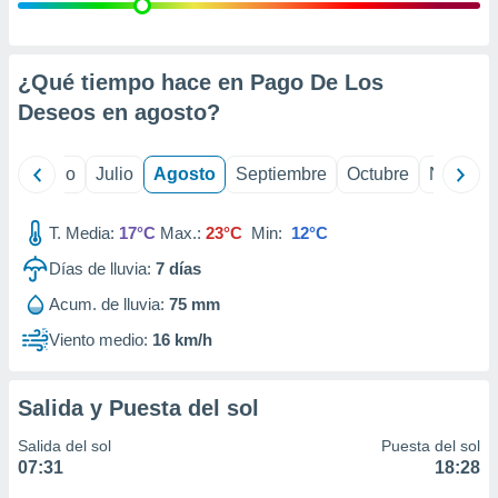
 seleccionar
o.
calización
precisa e
¿Qué tiempo hace en Pago De Los
ión mediante
Deseos en
agosto
?
, publicidad
yo
Junio
Julio
Agosto
Septiembre
Octubre
Noviemb
dos,
 publicidad
,
T. Media:
17°C
Max.:
23°C
Min:
12°C
ón de
Días de lluvia:
7
días
 desarrollo
s.
Acum. de lluvia:
75 mm
tros 1199
Viento medio:
16 km/h
ios
Salida y Puesta del sol
Salida del sol
Puesta del sol
07:31
18:28