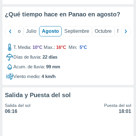
 seleccionar
o.
¿Qué tiempo hace en Panao en
agosto
?
calización
precisa e
ión mediante
yo
Junio
Julio
Agosto
Septiembre
Octubre
Noviemb
, publicidad
T. Media:
10°C
Max.:
16°C
Min:
5°C
dos,
 publicidad
Días de lluvia:
22
días
,
Acum. de lluvia:
99 mm
ón de
 desarrollo
Viento medio:
4 km/h
s.
tros 1199
Salida y Puesta del sol
ios
Salida del sol
Puesta del sol
06:16
18:01