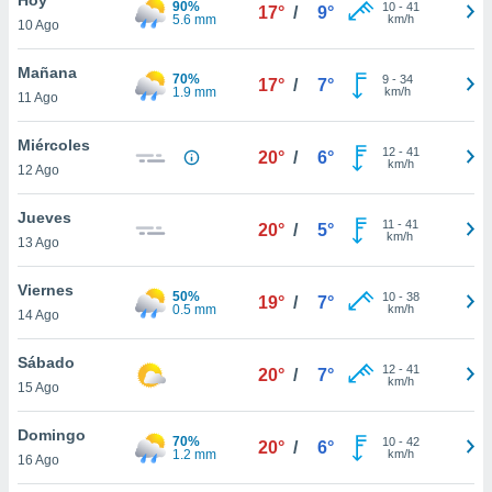
90%
10
-
41
17°
/
9°
5.6 mm
km/h
10 Ago
do en
 mismo.
sultar más
Mañana
70%
9
-
34
17°
/
7°
 en nuestra
1.9 mm
km/h
11 Ago
 Cookies
y
ualquier
Miércoles
12
-
41
20°
/
6°
km/h
12 Ago
ento
 botón
ación de
Jueves
11
-
41
20°
/
5°
kies
km/h
13 Ago
 disponible
e nuestra
Viernes
50%
10
-
38
.
19°
/
7°
0.5 mm
km/h
14 Ago
IVAMENTE,
Sábado
12
-
41
20°
/
7°
km/h
15 Ago
as
 a cookies
Domingo
70%
10
-
42
20°
/
6°
1.2 mm
km/h
 no aceptar
16 Ago
ón de