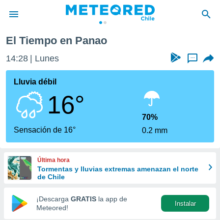
El Tiempo en Panao
privacidad
14:28
Lunes
...
o de
eteored.cl)
borado por
Lluvia débil
es para
16°
ue la
 que se
e calidad.
70%
eder a este
Sensación de 16°
0.2 mm
ediante las
opciones:
Última hora
ookies y
Tormentas y lluvias extremas amenazan el norte
e forma
de Chile
d digital
¡Descarga
GRATIS
la app de
Instalar
ada, basada
Meteored!
mación