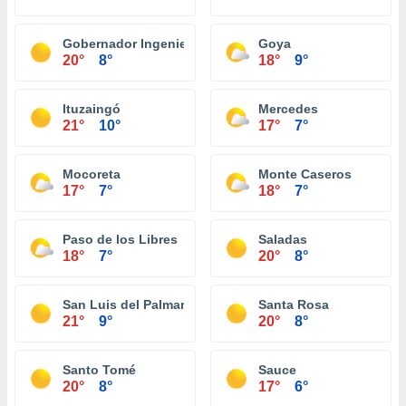
Gobernador Ingeniero Valentin Virasoro
Goya
20°
8°
18°
9°
Ituzaingó
Mercedes
21°
10°
17°
7°
Mocoreta
Monte Caseros
17°
7°
18°
7°
Paso de los Libres
Saladas
18°
7°
20°
8°
San Luis del Palmar
Santa Rosa
21°
9°
20°
8°
Santo Tomé
Sauce
20°
8°
17°
6°