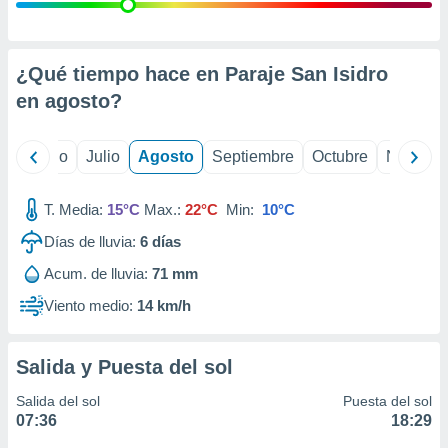
 seleccionar
o.
calización
precisa e
¿Qué tiempo hace en Paraje San Isidro
ión mediante
en
agosto
?
, publicidad
yo
Junio
Julio
Agosto
Septiembre
Octubre
Noviemb
dos,
 publicidad
,
T. Media:
15°C
Max.:
22°C
Min:
10°C
ón de
Días de lluvia:
6
días
 desarrollo
s.
Acum. de lluvia:
71 mm
tros 1199
Viento medio:
14 km/h
ios
Salida y Puesta del sol
Salida del sol
Puesta del sol
07:36
18:29