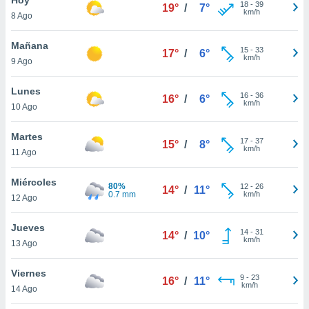
18
-
39
19°
/
7°
km/h
8 Ago
do en
 mismo.
sultar más
Mañana
15
-
33
17°
/
6°
 en nuestra
km/h
9 Ago
 Cookies
y
ualquier
Lunes
16
-
36
16°
/
6°
km/h
10 Ago
ento
 botón
ación de
Martes
17
-
37
15°
/
8°
kies
km/h
11 Ago
 disponible
e nuestra
Miércoles
80%
12
-
26
.
14°
/
11°
0.7 mm
km/h
12 Ago
IVAMENTE,
Jueves
14
-
31
14°
/
10°
km/h
13 Ago
as
 a cookies
Viernes
9
-
23
16°
/
11°
km/h
 no aceptar
14 Ago
ón de