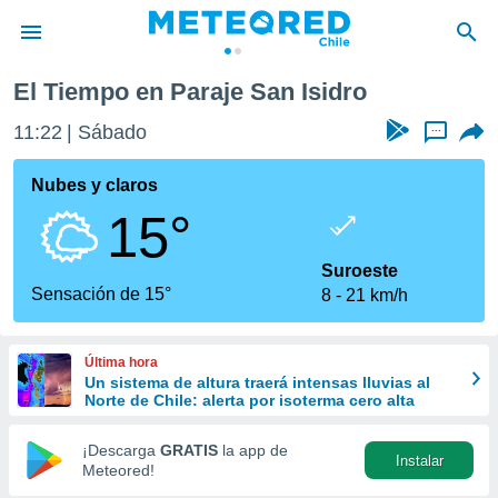
El Tiempo en Paraje San Isidro
privacidad
11:22
Sábado
...
o de
eteored.cl)
borado por
Nubes y claros
es para
15°
ue la
 que se
e calidad.
Suroeste
eder a este
Sensación de 15°
8
21 km/h
ediante las
opciones:
Última hora
ookies y
Un sistema de altura traerá intensas lluvias al
e forma
Norte de Chile: alerta por isoterma cero alta
d digital
¡Descarga
GRATIS
la app de
Instalar
ada, basada
Meteored!
mación