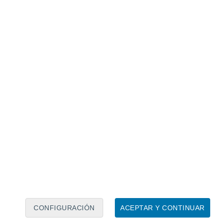
Calendario lunar
Lun
Mar
Mié
Jue
Vie
Sáb
Dom
6
7
8
9
10
11
12
13
14
15
16
17
18
19
CONFIGURACIÓN
ACEPTAR Y CONTINUAR