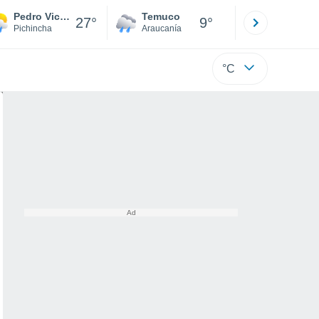
Pedro Vicente Maldonado
Temuco
Osorno
27°
9°
Pichincha
Araucanía
Los Lagos
°C