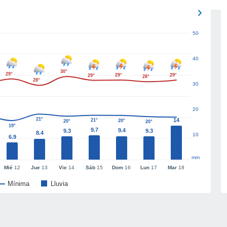
50
40
30°
29°
29°
29°
29°
28°
28°
30
20
21°
14
21°
20°
20°
20°
19°
9.7
9.4
9.3
9.3
8.4
10
6.9
mm
Mié
12
Jue
13
Vie
14
Sáb
15
Dom
16
Lun
17
Mar
18
Mínima
Lluvia