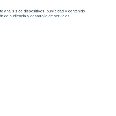
8.6 mm
6.5 mm
6.5 mm
6.9 mm
30°
/
20°
28°
/
21°
28°
/
21°
29°
/
19°
e análisis de dispositivos, publicidad y contenido
n de audiencia y desarrollo de servicios.
-
24
km/h
10
-
29
km/h
8
-
28
km/h
8
-
28
km/h
onado hoy
, 6 de agosto
Oeste
9 ¡Muy Alto!
9
-
27 km/h
FPS:
25-50
Oeste
7 Alto
8
-
26 km/h
FPS:
15-25
Oeste
5 Medio
5
-
22 km/h
FPS:
6-10
Noroeste
2 Bajo
5
-
20 km/h
FPS:
no