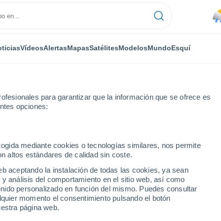
ticias
Vídeos
Alertas
Mapas
Satélites
Modelos
Mundo
Esquí
ofesionales para garantizar que la información que se ofrece es
entes opciones:
cente Maldonado
ecogida mediante cookies o tecnologías similares, nos permite
on altos estándares de calidad sin coste.
cente Maldonado
eb aceptando la instalación de todas las cookies, ya sean
 y análisis del comportamiento en el sitio web, así como
...
ntenido personalizado en función del mismo. Puedes consultar
alquier momento el consentimiento pulsando el botón
Por hora
uestra página web.
Lluvia moderada en las próximas
horas