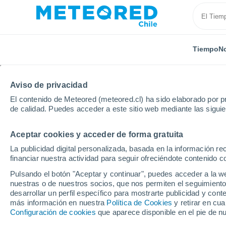
Tiempo
No
Aviso de privacidad
El contenido de Meteored (meteored.cl) ha sido elaborado por pr
de calidad. Puedes acceder a este sitio web mediante las sigui
Aceptar cookies y acceder de forma gratuita
Inicio
Ecuador
Provincia de Pichincha
Pedro Vi
La publicidad digital personalizada, basada en la información r
financiar nuestra actividad para seguir ofreciéndote contenido c
El Tiempo en Pedro Vi
Pulsando el botón "Aceptar y continuar", puedes acceder a la w
nuestras o de nuestros socios, que nos permiten el seguimiento
13:21
Jueves
desarrollar un perfil específico para mostrarte publicidad y co
más información en nuestra
Política de Cookies
y retirar en cu
Configuración de cookies
que aparece disponible en el pie de n
Lluvia débil