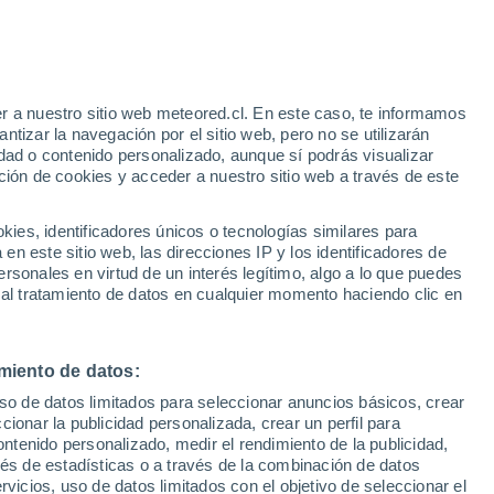
r a nuestro sitio web meteored.cl. En este caso, te informamos
tizar la navegación por el sitio web, pero no se utilizarán
dad o contenido personalizado, aunque sí podrás visualizar
ción de cookies y acceder a nuestro sitio web a través de este
sur
es, identificadores únicos o tecnologías similares para
n este sitio web, las direcciones IP y los identificadores de
rsonales en virtud de un interés legítimo, algo a lo que puedes
ites
Modelos
 al tratamiento de datos en cualquier momento haciendo clic en
miento de datos:
omingo
Lunes
Martes
Miércoles
uso de datos limitados para seleccionar anuncios básicos, crear
9 Ago
10 Ago
11 Ago
12 Ago
ccionar la publicidad personalizada, crear un perfil para
ontenido personalizado, medir el rendimiento de la publicidad,
vés de estadísticas o a través de la combinación de datos
rvicios, uso de datos limitados con el objetivo de seleccionar el
90%
90%
90%
90%