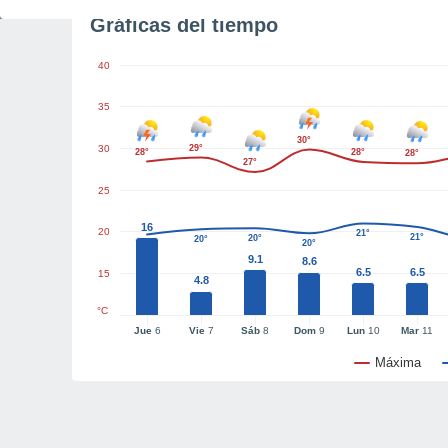
Gráficas del tiempo
40
35
30°
30
29°
28°
28°
28°
27°
25
16
20
21°
21°
20°
20°
20°
20°
9.1
8.6
6.5
6.5
15
4.8
°C
Jue
6
Vie
7
Sáb
8
Dom
9
Lun
10
Mar
11
Máxima