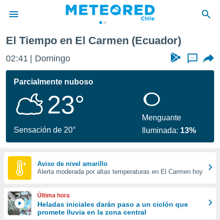
El Tiempo en El Carmen (Ecuador)
privacidad
02:41
Domingo
...
o de
eteored.cl)
borado por
Parcialmente nuboso
es para
23°
ue la
 que se
e calidad.
Menguante
eder a este
Sensación de 20°
Iluminada:
13%
ediante las
opciones:
ookies y
Aviso de nivel amarillo
Alerta moderada por altas temperaturas en El Carmen hoy
e forma
d digital
Última hora
ada, basada
Heladas iniciales darán paso a un ciclón que
promete lluvia en la zona central
mación