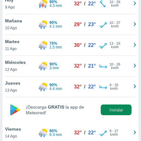
90%
10
-
26
32°
/
22°
4.3 mm
km/h
9 Ago
do en
 mismo.
sultar más
Mañana
90%
10
-
27
29°
/
23°
 en nuestra
4.1 mm
km/h
10 Ago
 Cookies
y
ualquier
Martes
70%
13
-
33
30°
/
22°
1.5 mm
km/h
11 Ago
ento
 botón
ación de
Miércoles
90%
10
-
26
32°
/
21°
kies
3 mm
km/h
12 Ago
 disponible
e nuestra
Jueves
90%
9
-
25
.
32°
/
22°
4.4 mm
km/h
13 Ago
IVAMENTE,
¡Descarga
GRATIS
la app de
Instalar
Meteored!
as
 a cookies
Viernes
 no aceptar
90%
9
-
27
32°
/
22°
6.3 mm
km/h
14 Ago
ón de