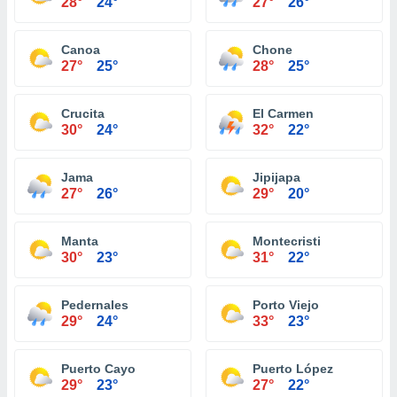
28°
24°
27°
26°
Canoa
Chone
27°
25°
28°
25°
Crucita
El Carmen
30°
24°
32°
22°
Jama
Jipijapa
27°
26°
29°
20°
Manta
Montecristi
30°
23°
31°
22°
Pedernales
Porto Viejo
29°
24°
33°
23°
Puerto Cayo
Puerto López
29°
23°
27°
22°