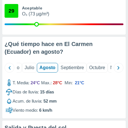
 seleccionar
o.
Aceptable
29
O₃ (73 µg/m³)
calización
precisa e
ión mediante
, publicidad
¿Qué tiempo hace en El Carmen
dos,
(Ecuador) en
agosto
?
 publicidad
,
ón de
yo
Junio
Julio
Agosto
Septiembre
Octubre
Noviemb
 desarrollo
s.
T. Media:
24°C
Max.:
28°C
Min:
21°C
tros 1199
ios
Días de lluvia:
15
días
Acum. de lluvia:
52 mm
Viento medio:
6 km/h
Salida y Puesta del sol