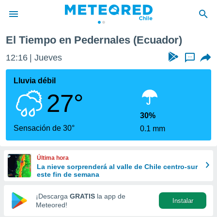
El Tiempo en Pedernales (Ecuador)
privacidad
12:16
Jueves
...
o de
eteored.cl)
borado por
Lluvia débil
es para
27°
ue la
 que se
e calidad.
30%
eder a este
Sensación de 30°
0.1 mm
ediante las
opciones:
Última hora
ookies y
La nieve sorprenderá al valle de Chile centro-sur
e forma
este fin de semana
d digital
¡Descarga
GRATIS
la app de
Instalar
ada, basada
Meteored!
mación