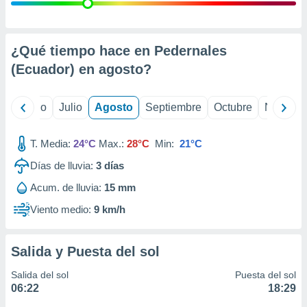
 seleccionar
o.
calización
precisa e
¿Qué tiempo hace en Pedernales
ión mediante
(Ecuador) en
agosto
?
, publicidad
yo
Junio
Julio
Agosto
Septiembre
Octubre
Noviemb
dos,
 publicidad
,
T. Media:
24°C
Max.:
28°C
Min:
21°C
ón de
Días de lluvia:
3
días
 desarrollo
s.
Acum. de lluvia:
15 mm
tros 1199
Viento medio:
9 km/h
ios
Salida y Puesta del sol
Salida del sol
Puesta del sol
06:22
18:29