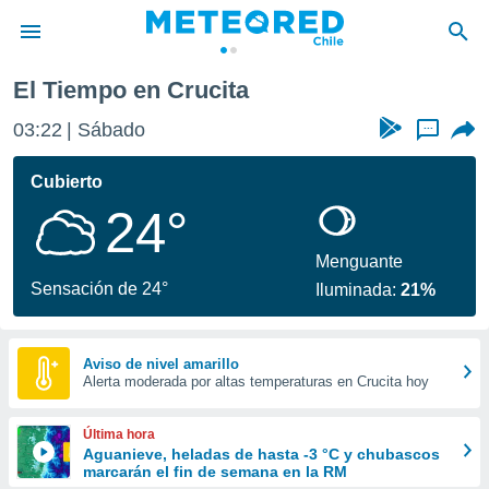
El Tiempo en Crucita
privacidad
03:22
Sábado
...
o de
eteored.cl)
borado por
Cubierto
es para
24°
ue la
 que se
e calidad.
Menguante
eder a este
Sensación de 24°
Iluminada:
21%
ediante las
opciones:
ookies y
Aviso de nivel amarillo
Alerta moderada por altas temperaturas en Crucita hoy
e forma
d digital
Última hora
ada, basada
Aguanieve, heladas de hasta -3 °C y chubascos
marcarán el fin de semana en la RM
mación