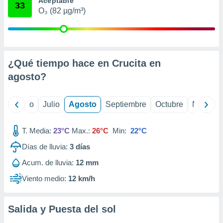
Aceptable
 seleccionar
33
o.
O₃ (82 µg/m³)
calización
precisa e
ión mediante
¿Qué tiempo hace en Crucita en
, publicidad
agosto
?
dos,
 publicidad
,
yo
Junio
Julio
Agosto
Septiembre
Octubre
Noviemb
ón de
 desarrollo
s.
T. Media:
23°C
Max.:
26°C
Min:
22°C
tros 1199
Días de lluvia:
3
días
ios
Acum. de lluvia:
12 mm
Viento medio:
12 km/h
Salida y Puesta del sol