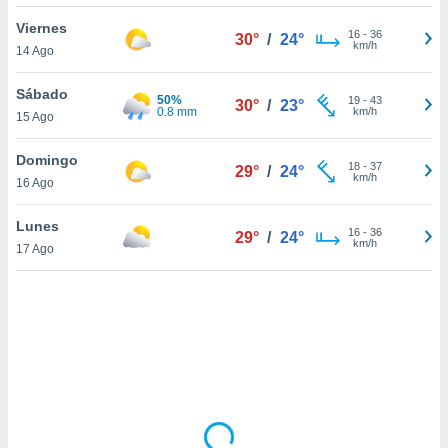
uedes
uestro sitio
Viernes
16
-
36
30°
/
24°
ed.cl. En
km/h
14 Ago
te
 de que
Sábado
50%
talarán
19
-
43
30°
/
23°
0.8 mm
km/h
15 Ago
e sean
para
a
Domingo
18
-
37
29°
/
24°
por el sitio
km/h
16 Ago
o se
cookies para
Lunes
16
-
36
29°
/
24°
km/h
17 Ago
nto ni para
licidad o
ado, aunque
sualizar
general no
ada. Puedes
 instalación
y acceder a
io web a
ste abono