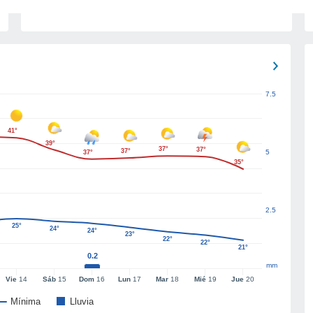
7.5
41°
39°
37°
37°
37°
5
37°
35°
2.5
25°
24°
24°
23°
22°
22°
21°
0.2
mm
Vie
14
Sáb
15
Dom
16
Lun
17
Mar
18
Mié
19
Jue
20
Mínima
Lluvia