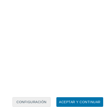
Calendario lunar
Lun
Mar
Mié
Jue
Vie
Sáb
Dom
8
9
10
11
12
13
14
15
16
17
18
19
20
21
CONFIGURACIÓN
ACEPTAR Y CONTINUAR