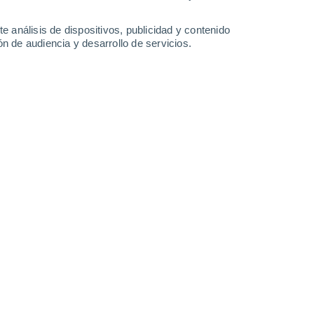
39°
/
23°
40°
/
24°
41°
/
24°
41°
/
25°
e análisis de dispositivos, publicidad y contenido
n de audiencia y desarrollo de servicios.
-
36
km/h
16
-
38
km/h
17
-
33
km/h
11
-
35
km/h
gosto
Noreste
6 Alto
10
-
39 km/h
FPS:
15-25
Este
4 Medio
6
-
25 km/h
FPS:
6-10
Este
2 Bajo
18
-
36 km/h
FPS:
no
Este
1 Bajo
21
-
48 km/h
FPS:
no