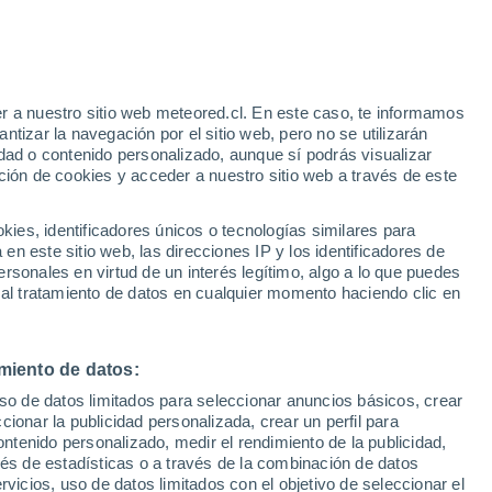
Aviso de nivel naranja
Alerta importante por altas
temperaturas en Peñaflor hoy
r a nuestro sitio web meteored.cl. En este caso, te informamos
tizar la navegación por el sitio web, pero no se utilizarán
dad o contenido personalizado, aunque sí podrás visualizar
ción de cookies y acceder a nuestro sitio web a través de este
es, identificadores únicos o tecnologías similares para
n este sitio web, las direcciones IP y los identificadores de
rsonales en virtud de un interés legítimo, algo a lo que puedes
ites
Modelos
 al tratamiento de datos en cualquier momento haciendo clic en
miento de datos:
Martes
Miércoles
Jueves
Viernes
uso de datos limitados para seleccionar anuncios básicos, crear
11 Ago
12 Ago
13 Ago
14 Ago
ccionar la publicidad personalizada, crear un perfil para
ontenido personalizado, medir el rendimiento de la publicidad,
vés de estadísticas o a través de la combinación de datos
rvicios, uso de datos limitados con el objetivo de seleccionar el