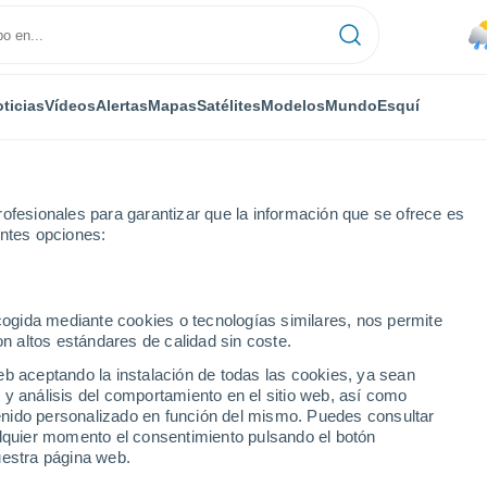
ticias
Vídeos
Alertas
Mapas
Satélites
Modelos
Mundo
Esquí
ofesionales para garantizar que la información que se ofrece es
entes opciones:
Peñaflor
ecogida mediante cookies o tecnologías similares, nos permite
on altos estándares de calidad sin coste.
(Zaragoza)
eb aceptando la instalación de todas las cookies, ya sean
 y análisis del comportamiento en el sitio web, así como
...
ntenido personalizado en función del mismo. Puedes consultar
alquier momento el consentimiento pulsando el botón
Por hora
uestra página web.
Lluvias débiles en las próximas
horas