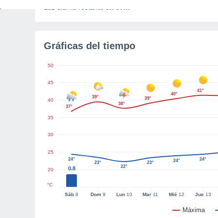
Luz diurna restante
5h 57m
Gráficas del tiempo
50
45
41°
40°
39°
39°
40
38°
37°
35
30
25
24°
24°
24°
23°
23°
22°
0.8
20
°C
Sáb
8
Dom
9
Lun
10
Mar
11
Mié
12
Jue
13
Máxima