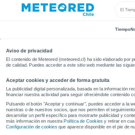
Tiempo
No
Aviso de privacidad
El contenido de Meteored (meteored.cl) ha sido elaborado por pr
de calidad. Puedes acceder a este sitio web mediante las sigui
Aceptar cookies y acceder de forma gratuita
Inicio
España
Aragón
Provincia de Zaragoza
La publicidad digital personalizada, basada en la información r
financiar nuestra actividad para seguir ofreciéndote contenido c
El Tiempo en Peñaflor 
Pulsando el botón "Aceptar y continuar", puedes acceder a la w
nuestras o de nuestros socios, que nos permiten el seguimiento
15:46
Sábado
desarrollar un perfil específico para mostrarte publicidad y co
más información en nuestra
Política de Cookies
y retirar en cu
Configuración de cookies
que aparece disponible en el pie de n
Lluvia débil