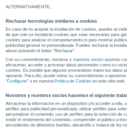
34°
ALTERNATIVAMENTE,
Rechazar tecnologías similares a cookies
40%
En caso de no aceptar la instalación de cookies, puedes accede
Sensación de 33°
0.4 mm
de que solo se instalarán cookies que sean necesarias para garan
cookies para analizar el comportamiento ni para mostrar publici
publicidad general no personalizada. Puedes rechazar la instala
abono pulsando el botón "Rechazar".
Última hora
Un sistema de altura traerá intensas lluvias al
Con su consentimiento, nosotros y
nuestros socios
usamos cooki
Norte de Chile: alerta por isoterma cero alta
almacenar, acceder y procesar datos personales como su visita e
cookies. Es posible que algunos proveedores traten tus datos pe
Tiempo 1 - 7 días
Actualidad
Mapa de lluvia
Satél
oponerte. Para ello, puede retirar su consentimiento u oponerse
"Configurar"
o en nuestra
Política de Cookies
en este sitio web.
Nosotros y nuestros socios hacemos el siguiente trata
Mañana
Lunes
Hoy
Almacenar la información en un dispositivo y/o acceder a ella, 
9 Ago
10 Ago
8 Ago
perfiles para publicidad personalizada, utilizar perfiles para sele
personalizar el contenido, uso de perfiles para la selección de c
medir el rendimiento del contenido, comprender al público a tra
procedentes de diferentes fuentes, desarrollo y mejora de los se
60%