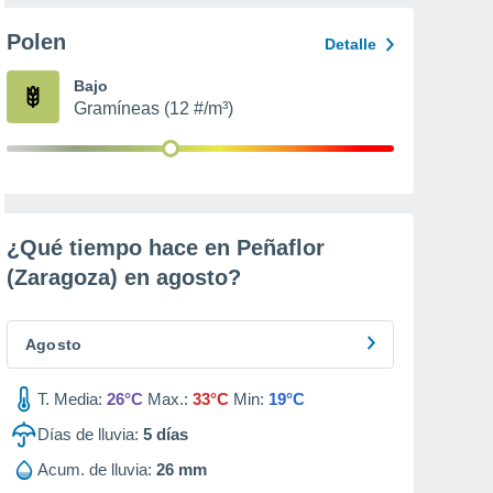
Polen
Detalle
Bajo
Gramíneas (12 #/m³)
¿Qué tiempo hace en Peñaflor
(Zaragoza) en
agosto
?
Agosto
T. Media:
26°C
Max.:
33°C
Min:
19°C
Días de lluvia:
5
días
Acum. de lluvia:
26 mm