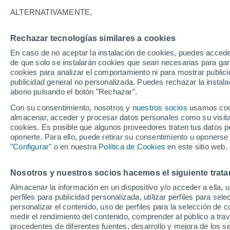
18°
ALTERNATIVAMENTE,
Rechazar tecnologías similares a cookies
50%
En caso de no aceptar la instalación de cookies, puedes accede
Sensación de 18°
0.5 mm
de que solo se instalarán cookies que sean necesarias para garan
cookies para analizar el comportamiento ni para mostrar publici
publicidad general no personalizada. Puedes rechazar la instala
abono pulsando el botón "Rechazar".
Predicción
ECMWF actualiza su pronóstico para Chile:
Con su consentimiento, nosotros y
nuestros socios
usamos cooki
agosto, septiembre y octubre mantendrían u
almacenar, acceder y procesar datos personales como su visita e
señal favorable para las lluvias
cookies. Es posible que algunos proveedores traten tus datos pe
Tiempo 1 - 7 días
Actualidad
Mapa de lluvia
Satél
oponerte. Para ello, puede retirar su consentimiento u oponerse
"Configurar"
o en nuestra
Política de Cookies
en este sitio web.
Nosotros y nuestros socios hacemos el siguiente trata
Mañana
Viernes
Hoy
Almacenar la información en un dispositivo y/o acceder a ella, 
6 Ago
7 Ago
5 Ago
perfiles para publicidad personalizada, utilizar perfiles para sele
personalizar el contenido, uso de perfiles para la selección de c
medir el rendimiento del contenido, comprender al público a tra
procedentes de diferentes fuentes, desarrollo y mejora de los se
90%
80%
90%