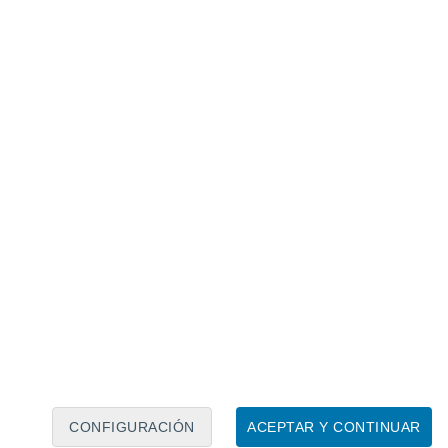
Calendario lunar
Lun
Mar
Mié
Jue
Vie
Sáb
Dom
5
6
7
8
9
10
11
12
13
14
15
16
17
18
CONFIGURACIÓN
ACEPTAR Y CONTINUAR