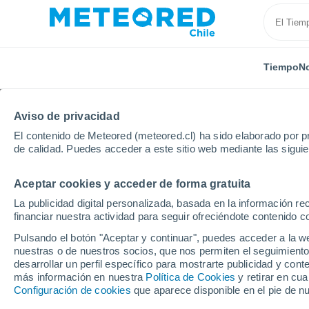
Tiempo
No
Aviso de privacidad
El contenido de Meteored (meteored.cl) ha sido elaborado por pr
de calidad. Puedes acceder a este sitio web mediante las sigui
Aceptar cookies y acceder de forma gratuita
Inicio
Colombia
Risaralda
Pereira
La publicidad digital personalizada, basada en la información r
financiar nuestra actividad para seguir ofreciéndote contenido c
El Tiempo en Pereira
Pulsando el botón "Aceptar y continuar", puedes acceder a la w
nuestras o de nuestros socios, que nos permiten el seguimiento
22:57
Miércoles
desarrollar un perfil específico para mostrarte publicidad y co
más información en nuestra
Política de Cookies
y retirar en cu
Configuración de cookies
que aparece disponible en el pie de n
Lluvia débil