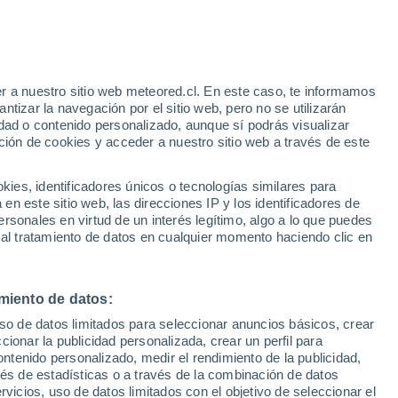
Riesgo de tormentas
Mañana por la tarde
r a nuestro sitio web meteored.cl. En este caso, te informamos
tizar la navegación por el sitio web, pero no se utilizarán
dad o contenido personalizado, aunque sí podrás visualizar
ción de cookies y acceder a nuestro sitio web a través de este
es, identificadores únicos o tecnologías similares para
na
n este sitio web, las direcciones IP y los identificadores de
rsonales en virtud de un interés legítimo, algo a lo que puedes
ites
Modelos
 al tratamiento de datos en cualquier momento haciendo clic en
miento de datos:
Sábado
Domingo
Lunes
Martes
uso de datos limitados para seleccionar anuncios básicos, crear
8 Ago
9 Ago
10 Ago
11 Ago
ccionar la publicidad personalizada, crear un perfil para
ontenido personalizado, medir el rendimiento de la publicidad,
vés de estadísticas o a través de la combinación de datos
rvicios, uso de datos limitados con el objetivo de seleccionar el
90%
90%
60%
50%