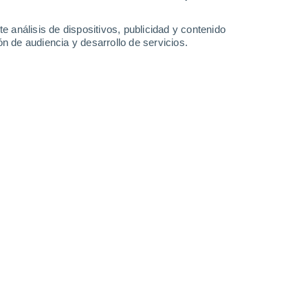
9.7 mm
10 mm
0.2 mm
0.6 mm
28°
/
17°
25°
/
17°
30°
/
16°
30°
/
17°
e análisis de dispositivos, publicidad y contenido
n de audiencia y desarrollo de servicios.
-
23
km/h
7
-
26
km/h
6
-
24
km/h
7
-
31
km/h
osto
Norte
1 Bajo
2°
1
-
16 km/h
FPS:
no
Este
0 Bajo
0°
4
-
18 km/h
FPS:
no
Noreste
0 Bajo
0°
4
-
16 km/h
FPS:
no
Noreste
0 Bajo
9°
5
-
15 km/h
FPS:
no