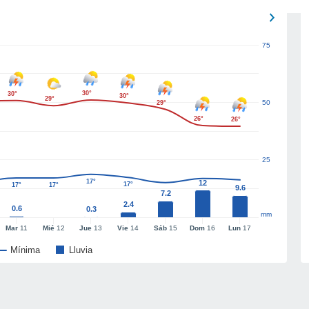
75
30°
30°
30°
29°
50
29°
26°
26°
25
17°
12
17°
17°
17°
9.6
7.2
2.4
0.6
0.3
mm
Mar
11
Mié
12
Jue
13
Vie
14
Sáb
15
Dom
16
Lun
17
Mínima
Lluvia