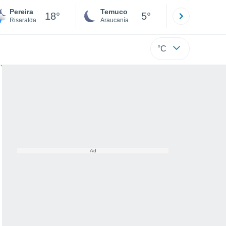
Pereira
Temuco
Osorno
18°
5°
Risaralda
Araucanía
Los Lagos
°C