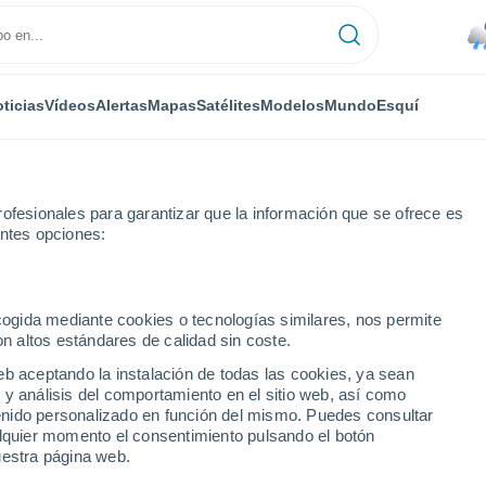
ticias
Vídeos
Alertas
Mapas
Satélites
Modelos
Mundo
Esquí
ofesionales para garantizar que la información que se ofrece es
entes opciones:
ecogida mediante cookies o tecnologías similares, nos permite
on altos estándares de calidad sin coste.
eb aceptando la instalación de todas las cookies, ya sean
 y análisis del comportamiento en el sitio web, así como
...
ntenido personalizado en función del mismo. Puedes consultar
alquier momento el consentimiento pulsando el botón
Por hora
uestra página web.
Lluvias débiles en las próximas
horas