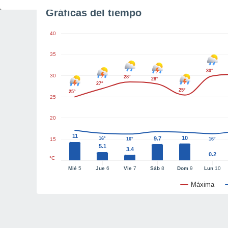
Gráficas del tiempo
40
35
30°
30
28°
28°
27°
25°
25°
25
20
11
10
9.7
16°
15
16°
16°
5.1
3.4
0.2
°C
Mié
5
Jue
6
Vie
7
Sáb
8
Dom
9
Lun
10
Máxima