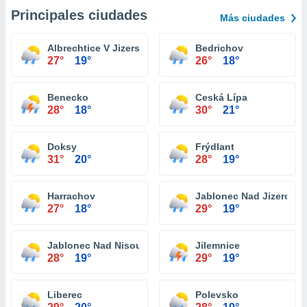
Principales ciudades
Más ciudades
Albrechtice V Jizerských Horách
Bedrichov
27°
19°
26°
18°
Benecko
Ceská Lípa
28°
18°
30°
21°
Doksy
Frýdlant
31°
20°
28°
19°
Harrachov
Jablonec Nad Jizerou
27°
18°
29°
19°
Jablonec Nad Nisou
Jilemnice
28°
19°
29°
19°
Liberec
Polevsko