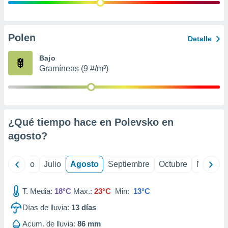
 seleccionar
o.
calización
precisa e
Polen
Detalle
ión mediante
Bajo
, publicidad
Gramíneas (9 #/m³)
dos,
 publicidad
,
ón de
¿Qué tiempo hace en Polevsko en
 desarrollo
s.
agosto
?
tros 1199
ios
yo
Junio
Julio
Agosto
Septiembre
Octubre
Noviemb
T. Media:
18°C
Max.:
23°C
Min:
13°C
Días de lluvia:
13
días
Acum. de lluvia:
86 mm