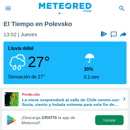
El Tiempo en Polevsko
privacidad
13:02
Jueves
...
o de
eteored.cl)
borado por
Lluvia débil
es para
27°
ue la
 que se
e calidad.
30%
eder a este
Sensación de 27°
0.1 mm
ediante las
opciones:
Predicción
ookies y
La nieve sorprenderá al valle de Chile centro-sur:
e forma
lluvia, viento y helada extrema para este fin de
semana
d digital
¡Descarga
GRATIS
la app de
Instalar
ada, basada
Meteored!
mación