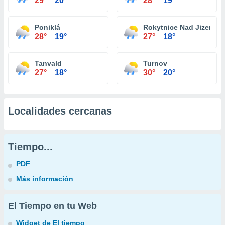
29°
20°
28°
19°
Poniklá
Rokytnice Nad Jizerou
28°
19°
27°
18°
Tanvald
Turnov
27°
18°
30°
20°
Localidades cercanas
Tiempo...
PDF
Más información
El Tiempo en tu Web
Widget de El tiempo