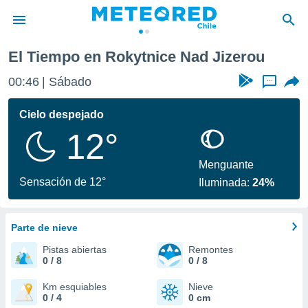
izerou
El Tiempo en Rokytnice Nad Jizerou
privacidad
00:46
Sábado
...
o de
eteored.cl)
borado por
Cielo despejado
es para
12°
ue la
 que se
e calidad.
Menguante
eder a este
Sensación de 12°
Iluminada:
24%
ediante las
opciones:
Parte de nieve
ookies y
e forma
Pistas abiertas
Remontes
0 / 8
0 / 8
d digital
ada, basada
Km esquiables
Nieve
0 / 4
0 cm
mación