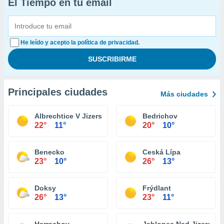
El Tiempo en tu email
He leído y acepto la política de privacidad.
Principales ciudades
Más ciudades
Albrechtice V Jizerských Horách
Bedrichov
22°
11°
20°
10°
Benecko
Ceská Lípa
23°
10°
26°
13°
Doksy
Frýdlant
26°
13°
23°
11°