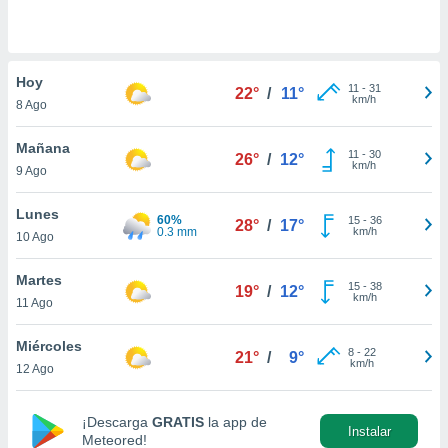
do en
 mismo.
sultar más
Hoy
 en nuestra
11
-
31
22°
/
11°
km/h
 Cookies
y
8 Ago
ualquier
Mañana
11
-
30
26°
/
12°
ento
km/h
9 Ago
 botón
ación de
Lunes
kies
60%
15
-
36
28°
/
17°
0.3 mm
km/h
 disponible
10 Ago
e nuestra
.
Martes
15
-
38
19°
/
12°
km/h
11 Ago
IVAMENTE,
Miércoles
8
-
22
21°
/
9°
km/h
12 Ago
as
 a cookies
 no aceptar
¡Descarga
GRATIS
la app de
Instalar
ón de
Meteored!