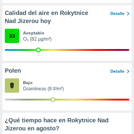
 seleccionar
o.
Calidad del aire en Rokytnice
Detalle
calización
Nad Jizerou hoy
precisa e
ión mediante
Aceptable
33
, publicidad
O₃ (82 µg/m³)
dos,
 publicidad
,
ón de
Polen
Detalle
 desarrollo
s.
Bajo
tros 1199
Gramíneas (8 #/m³)
ios
¿Qué tiempo hace en Rokytnice Nad
Jizerou en
agosto
?