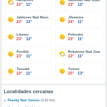
Harrachov
Jablonec Nad Jizerou
22°
11°
23°
12°
Jablonec Nad Nisou
Jilemnice
22°
12°
24°
11°
Liberec
Polevsko
23°
12°
23°
11°
Poniklá
Rokytnice Nad Jizerou
23°
11°
22°
11°
Tanvald
Turnov
22°
11°
25°
13°
Localidades cercanas
Paseky Nad Jizerou
(3.62 km)