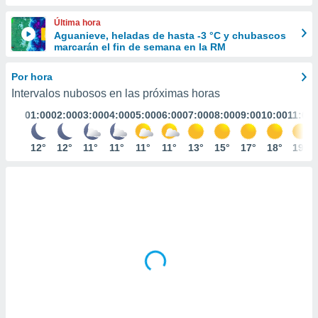
ediante
ecnologías
Última hora
nos permite
Aguanieve, heladas de hasta -3 °C y chubascos
estra
marcarán el fin de semana en la RM
ara seguir
e contenido
Por hora
stándares
ACEPTAR
Intervalos nubosos en las próximas horas
sin coste.
Y
01:00
02:00
03:00
04:00
05:00
06:00
07:00
08:00
09:00
10:00
11:00
CONTINUAR
 botón
continuar",
der a la
12°
12°
11°
11°
11°
11°
13°
15°
17°
18°
19°
CONFIGURACIÓN
ndo la
 de todas
, ya sean
de nuestros
 nos
 y análisis
tamiento en
b, así como
un perfil
para
ublicidad y