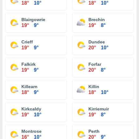
18°
10°
18°
10°
Blairgowrie
Brechin
19°
9°
19°
8°
Crieff
Dundee
19°
9°
20°
10°
Falkirk
Forfar
19°
9°
20°
8°
Killearn
Killin
18°
9°
18°
10°
Kirkcaldy
Kirriemuir
19°
10°
19°
8°
Montrose
Perth
16°
10°
20°
9°