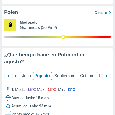
 seleccionar
o.
Polen
Detalle
calización
precisa e
Moderado
ión mediante
Gramíneas (30 #/m³)
, publicidad
dos,
 publicidad
,
¿Qué tiempo hace en Polmont en
ón de
agosto
?
 desarrollo
s.
tros 1199
yo
Junio
Julio
Agosto
Septiembre
Octubre
Noviemb
ios
T. Media:
15°C
Max.:
18°C
Min:
11°C
Días de lluvia:
15
días
Acum. de lluvia:
92 mm
Viento medio:
12 km/h