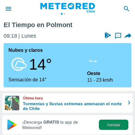
El Tiempo en Polmont
privacidad
09:18
Lunes
...
o de
eteored.cl)
borado por
Nubes y claros
es para
14°
ue la
 que se
e calidad.
Oeste
eder a este
Sensación de 14°
11
23 km/h
ediante las
opciones:
Última hora
ookies y
Tormentas y lluvias extremas amenazan el norte
e forma
de Chile
d digital
¡Descarga
GRATIS
la app de
Instalar
ada, basada
Meteored!
mación