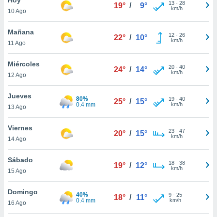
13
-
28
19°
/
9°
km/h
10 Ago
do en
 mismo.
sultar más
Mañana
12
-
26
22°
/
10°
 en nuestra
km/h
11 Ago
 Cookies
y
ualquier
Miércoles
20
-
40
24°
/
14°
km/h
12 Ago
ento
 botón
ación de
Jueves
80%
19
-
40
25°
/
15°
kies
0.4 mm
km/h
13 Ago
 disponible
e nuestra
Viernes
23
-
47
.
20°
/
15°
km/h
14 Ago
IVAMENTE,
Sábado
18
-
38
19°
/
12°
km/h
15 Ago
as
 a cookies
Domingo
40%
9
-
25
18°
/
11°
0.4 mm
km/h
 no aceptar
16 Ago
ón de