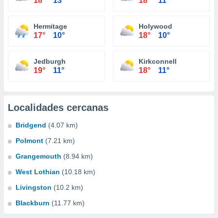
18°
13°
18°
11°
Hermitage
Holywood
17°
10°
18°
10°
Jedburgh
Kirkconnell
19°
11°
18°
11°
Localidades cercanas
Bridgend
(4.07 km)
Polmont
(7.21 km)
Grangemouth
(8.94 km)
West Lothian
(10.18 km)
Livingston
(10.2 km)
Blackburn
(11.77 km)