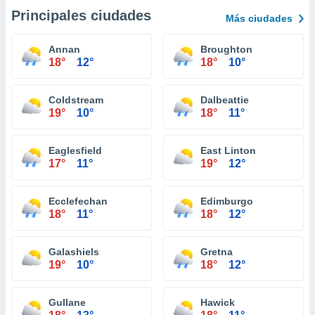
Principales ciudades
Más ciudades
Annan
Broughton
18°
12°
18°
10°
Coldstream
Dalbeattie
19°
10°
18°
11°
Eaglesfield
East Linton
17°
11°
19°
12°
Ecclefechan
Edimburgo
18°
11°
18°
12°
Galashiels
Gretna
19°
10°
18°
12°
Gullane
Hawick