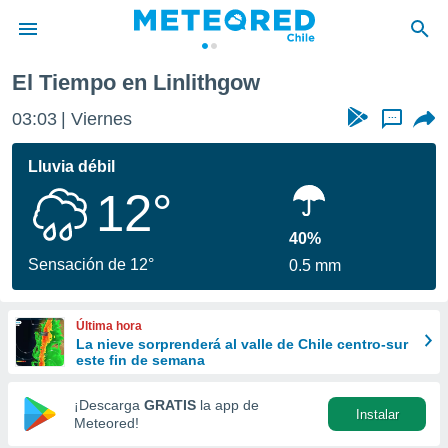
El Tiempo en Linlithgow
privacidad
03:03
Viernes
...
o de
eteored.cl)
borado por
Lluvia débil
es para
12°
ue la
 que se
e calidad.
40%
eder a este
Sensación de 12°
0.5 mm
ediante las
opciones:
Última hora
ookies y
La nieve sorprenderá al valle de Chile centro-sur
e forma
este fin de semana
d digital
¡Descarga
GRATIS
la app de
Instalar
ada, basada
Meteored!
mación