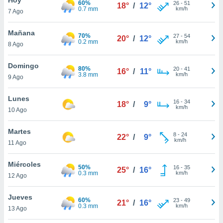
60%
26
-
51
18°
/
12°
0.7 mm
km/h
7 Ago
do en
 mismo.
sultar más
Mañana
70%
27
-
54
20°
/
12°
 en nuestra
0.2 mm
km/h
8 Ago
 Cookies
y
ualquier
Domingo
80%
20
-
41
16°
/
11°
3.8 mm
km/h
9 Ago
ento
 botón
ación de
Lunes
16
-
34
18°
/
9°
kies
km/h
10 Ago
 disponible
e nuestra
Martes
8
-
24
.
22°
/
9°
km/h
11 Ago
IVAMENTE,
Miércoles
50%
16
-
35
25°
/
16°
0.3 mm
km/h
12 Ago
as
 a cookies
Jueves
60%
23
-
49
21°
/
16°
0.3 mm
km/h
 no aceptar
13 Ago
ón de