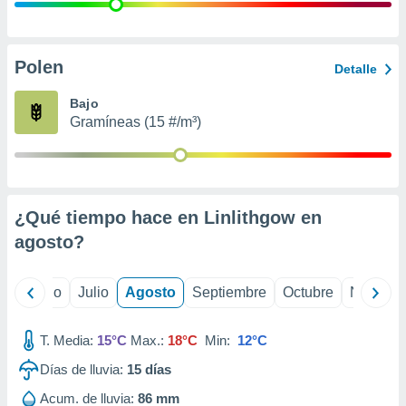
 seleccionar
o.
calización
precisa e
Polen
Detalle
ión mediante
Bajo
, publicidad
Gramíneas (15 #/m³)
dos,
 publicidad
,
ón de
¿Qué tiempo hace en Linlithgow en
 desarrollo
s.
agosto
?
tros 1199
ios
yo
Junio
Julio
Agosto
Septiembre
Octubre
Noviemb
T. Media:
15°C
Max.:
18°C
Min:
12°C
Días de lluvia:
15
días
Acum. de lluvia:
86 mm