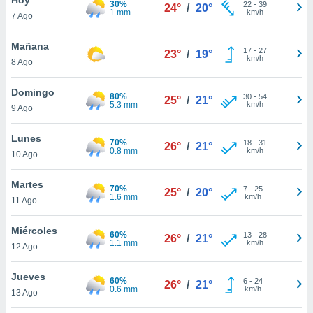
30%
22
-
39
24°
/
20°
1 mm
km/h
7 Ago
do en
 mismo.
sultar más
Mañana
17
-
27
23°
/
19°
 en nuestra
km/h
8 Ago
 Cookies
y
ualquier
Domingo
80%
30
-
54
25°
/
21°
5.3 mm
km/h
9 Ago
ento
 botón
ación de
Lunes
70%
18
-
31
26°
/
21°
kies
0.8 mm
km/h
10 Ago
 disponible
e nuestra
Martes
70%
7
-
25
.
25°
/
20°
1.6 mm
km/h
11 Ago
IVAMENTE,
Miércoles
60%
13
-
28
26°
/
21°
1.1 mm
km/h
12 Ago
as
 a cookies
Jueves
60%
6
-
24
26°
/
21°
0.6 mm
km/h
 no aceptar
13 Ago
ón de