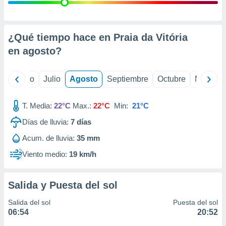
 seleccionar
o.
calización
precisa e
¿Qué tiempo hace en Praia da Vitória
ión mediante
en
agosto
?
, publicidad
yo
Junio
Julio
Agosto
Septiembre
Octubre
Noviemb
dos,
 publicidad
,
T. Media:
22°C
Max.:
22°C
Min:
21°C
ón de
Días de lluvia:
7
días
 desarrollo
s.
Acum. de lluvia:
35 mm
tros 1199
Viento medio:
19 km/h
ios
Salida y Puesta del sol
Salida del sol
Puesta del sol
06:54
20:52