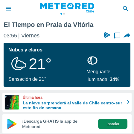
El Tiempo en Praia da Vitória
privacidad
03:55
Viernes
...
o de
eteored.cl)
borado por
Nubes y claros
es para
21°
ue la
 que se
e calidad.
Menguante
eder a este
Sensación de 21°
Iluminada:
34%
ediante las
opciones:
Última hora
ookies y
La nieve sorprenderá al valle de Chile centro-sur
e forma
este fin de semana
d digital
¡Descarga
GRATIS
la app de
Instalar
ada, basada
Meteored!
mación