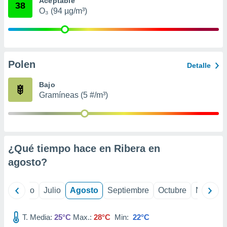
Aceptable
 seleccionar
38
o.
O₃ (94 µg/m³)
calización
precisa e
ión mediante
Polen
, publicidad
Detalle
dos,
Bajo
 publicidad
Gramíneas (5 #/m³)
,
ón de
 desarrollo
s.
¿Qué tiempo hace en Ribera en
tros 1199
ios
agosto
?
yo
Junio
Julio
Agosto
Septiembre
Octubre
Noviemb
T. Media:
25°C
Max.:
28°C
Min:
22°C