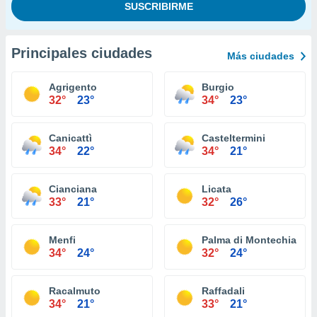
Principales ciudades
Más ciudades
Agrigento
Burgio
32°
23°
34°
23°
Canicattì
Casteltermini
34°
22°
34°
21°
Cianciana
Licata
33°
21°
32°
26°
Menfi
Palma di Montechiaro
34°
24°
32°
24°
Racalmuto
Raffadali
34°
21°
33°
21°