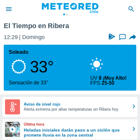
El Tiempo en Ribera
privacidad
12:29
Domingo
...
o de
eteored.cl)
borado por
Soleado
es para
33°
ue la
 que se
e calidad.
UV
8 ¡Muy Alto!
eder a este
Sensación de 33°
FPS
25-50
ediante las
opciones:
ookies y
Aviso de nivel rojo
Alerta extrema por altas temperaturas en Ribera hoy
e forma
d digital
Última hora
ada, basada
Heladas iniciales darán paso a un ciclón que
promete lluvia en la zona central
mación