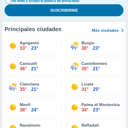
He leído y acepto la política de privacidad.
Principales ciudades
Más ciudades
Agrigento
Burgio
33°
23°
36°
23°
Canicattì
Casteltermini
36°
21°
35°
21°
Cianciana
Licata
35°
21°
31°
25°
Menfi
Palma di Montechiaro
38°
24°
34°
23°
Racalmuto
Raffadali