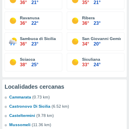
36°
21°
35°
21°
Ravanusa
Ribera
36°
22°
36°
23°
Sambuca di Sicilia
San Giovanni Gemini
36°
23°
34°
20°
Sciacca
Siculiana
38°
25°
33°
24°
Localidades cercanas
Cammarata
(0.73 km)
Castronovo Di Sicilia
(6.52 km)
Casteltermini
(9.78 km)
Mussomeli
(11.36 km)