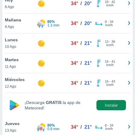
18
-
42
34°
/
20°
km/h
8 Ago
do en
 mismo.
sultar más
Mañana
80%
9
-
34
34°
/
20°
 en nuestra
1.3 mm
km/h
9 Ago
 Cookies
y
ualquier
Lunes
13
-
36
34°
/
21°
km/h
10 Ago
ento
 botón
ación de
Martes
16
-
41
34°
/
21°
kies
km/h
11 Ago
 disponible
e nuestra
Miércoles
16
-
43
.
34°
/
21°
km/h
12 Ago
IVAMENTE,
¡Descarga
GRATIS
la app de
Instalar
Meteored!
as
 a cookies
Jueves
 no aceptar
80%
8
-
34
34°
/
21°
0.8 mm
km/h
13 Ago
ón de