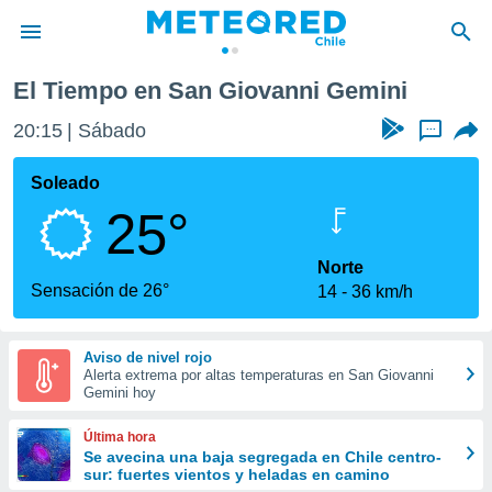
El Tiempo en San Giovanni Gemini
privacidad
20:15
Sábado
...
o de
eteored.cl)
borado por
Soleado
es para
25°
ue la
 que se
e calidad.
Norte
eder a este
Sensación de 26°
14
36 km/h
ediante las
opciones:
Aviso de nivel rojo
ookies y
Alerta extrema por altas temperaturas en San Giovanni
e forma
Gemini hoy
d digital
Última hora
ada, basada
Se avecina una baja segregada en Chile centro-
sur: fuertes vientos y heladas en camino
mación