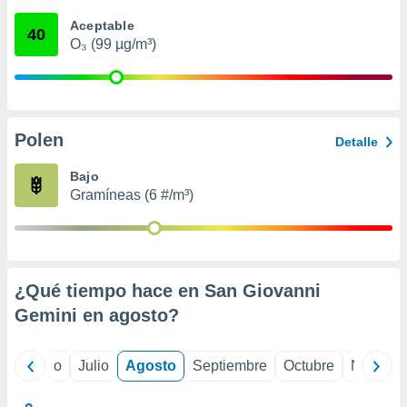
 seleccionar
o.
Aceptable
40
O₃ (99 µg/m³)
calización
precisa e
ión mediante
, publicidad
Polen
Detalle
dos,
 publicidad
Bajo
,
Gramíneas (6 #/m³)
ón de
 desarrollo
s.
tros 1199
ios
¿Qué tiempo hace en San Giovanni
Gemini en
agosto
?
yo
Junio
Julio
Agosto
Septiembre
Octubre
Noviemb