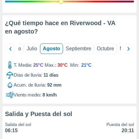
 seleccionar
o.
calización
precisa e
¿Qué tiempo hace en Riverwood - VA
ión mediante
en
agosto
?
, publicidad
yo
Junio
Julio
Agosto
Septiembre
Octubre
Noviemb
dos,
 publicidad
,
T. Media:
25°C
Max.:
30°C
Min:
21°C
ón de
Días de lluvia:
11
días
 desarrollo
s.
Acum. de lluvia:
92 mm
tros 1199
Viento medio:
8 km/h
ios
Salida y Puesta del sol
Salida del sol
Puesta del sol
06:15
20:11