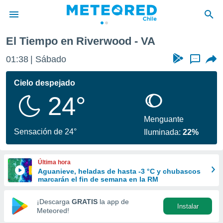
El Tiempo en Riverwood - VA
privacidad
01:38
Sábado
...
o de
eteored.cl)
borado por
Cielo despejado
es para
24°
ue la
 que se
e calidad.
Menguante
eder a este
Sensación de 24°
Iluminada:
22%
ediante las
opciones:
Última hora
ookies y
Aguanieve, heladas de hasta -3 °C y chubascos
e forma
marcarán el fin de semana en la RM
d digital
¡Descarga
GRATIS
la app de
Instalar
ada, basada
Meteored!
mación