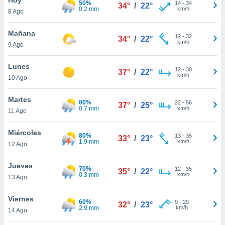
50%
14
-
34
34°
/
22°
0.2 mm
km/h
8 Ago
do en
 mismo.
sultar más
Mañana
12
-
32
34°
/
22°
 en nuestra
km/h
9 Ago
 Cookies
y
ualquier
Lunes
12
-
30
37°
/
22°
km/h
10 Ago
ento
 botón
ación de
Martes
80%
22
-
56
37°
/
25°
kies
0.7 mm
km/h
11 Ago
 disponible
e nuestra
Miércoles
80%
13
-
35
.
33°
/
23°
1.9 mm
km/h
12 Ago
IVAMENTE,
Jueves
70%
12
-
35
35°
/
22°
0.3 mm
km/h
13 Ago
as
 a cookies
Viernes
60%
9
-
29
32°
/
23°
2.9 mm
km/h
 no aceptar
14 Ago
ón de