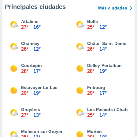
Principales ciudades
Más ciudades
Attalens
Bulle
27°
16°
25°
12°
Charmey
Châtel-Saint-Denis
26°
12°
26°
14°
Courtepin
Delley-Portalban
28°
17°
28°
19°
Estavayer-Le-Lac
Fribourg
29°
19°
29°
17°
Gruyères
Les Paccots / Chatel St
27°
13°
25°
14°
Moléson sur Gruyeres
Murten