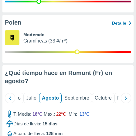
 seleccionar
o.
calización
precisa e
Polen
Detalle
ión mediante
Moderado
, publicidad
Gramíneas (33 #/m³)
dos,
 publicidad
,
ón de
¿Qué tiempo hace en Romont (Fr) en
 desarrollo
s.
agosto
?
tros 1199
ios
yo
Junio
Julio
Agosto
Septiembre
Octubre
Noviemb
T. Media:
18°C
Max.:
22°C
Min:
13°C
Días de lluvia:
15
días
Acum. de lluvia:
128 mm