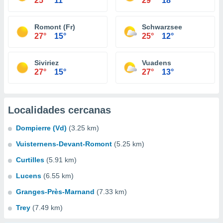
25°
11°
29°
18°
Romont (Fr)
Schwarzsee
27°
15°
25°
12°
Siviriez
Vuadens
27°
15°
27°
13°
Localidades cercanas
Dompierre (Vd)
(3.25 km)
Vuisternens-Devant-Romont
(5.25 km)
Curtilles
(5.91 km)
Lucens
(6.55 km)
Granges-Près-Marnand
(7.33 km)
Trey
(7.49 km)