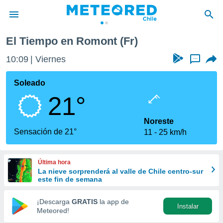
El Tiempo en Romont (Fr)
privacidad
10:09
Viernes
...
o de
eteored.cl)
borado por
Soleado
es para
21°
ue la
 que se
e calidad.
Noreste
eder a este
Sensación de 21°
11
25 km/h
ediante las
opciones:
Última hora
ookies y
La nieve sorprenderá al valle de Chile centro-sur
e forma
este fin de semana
d digital
¡Descarga
GRATIS
la app de
Instalar
ada, basada
Meteored!
mación