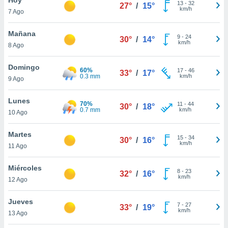
13
-
32
27°
/
15°
km/h
7 Ago
do en
 mismo.
sultar más
Mañana
9
-
24
30°
/
14°
 en nuestra
km/h
8 Ago
 Cookies
y
ualquier
Domingo
60%
17
-
46
33°
/
17°
0.3 mm
km/h
9 Ago
ento
 botón
ación de
Lunes
70%
11
-
44
30°
/
18°
kies
0.7 mm
km/h
10 Ago
 disponible
e nuestra
Martes
15
-
34
.
30°
/
16°
km/h
11 Ago
IVAMENTE,
Miércoles
8
-
23
32°
/
16°
km/h
12 Ago
as
 a cookies
Jueves
7
-
27
33°
/
19°
km/h
 no aceptar
13 Ago
ón de