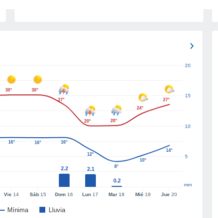
20
30°
30°
15
27°
27°
24°
20°
20°
10
16°
16°
16°
14°
12°
5
10°
8°
2.2
2.1
0.2
mm
Vie
14
Sáb
15
Dom
16
Lun
17
Mar
18
Mié
19
Jue
20
Mínima
Lluvia