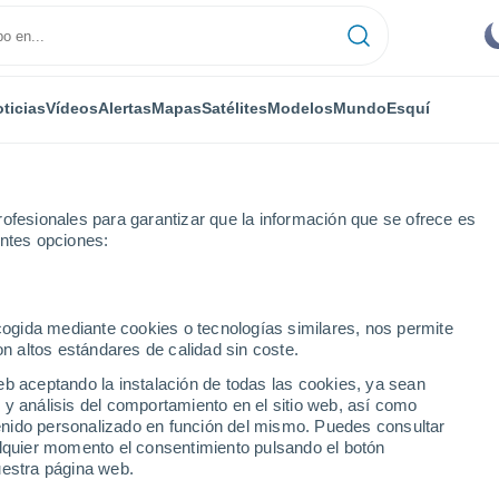
ticias
Vídeos
Alertas
Mapas
Satélites
Modelos
Mundo
Esquí
ofesionales para garantizar que la información que se ofrece es
entes opciones:
ecogida mediante cookies o tecnologías similares, nos permite
on altos estándares de calidad sin coste.
see
eb aceptando la instalación de todas las cookies, ya sean
 y análisis del comportamiento en el sitio web, así como
...
ntenido personalizado en función del mismo. Puedes consultar
alquier momento el consentimiento pulsando el botón
Por hora
uestra página web.
Se esperan bancos de niebla en
las próximas horas