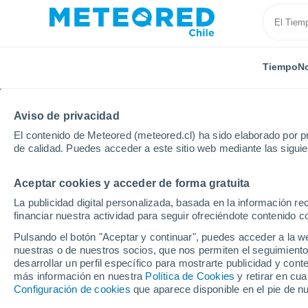
Tiempo
No
Aviso de privacidad
El contenido de Meteored (meteored.cl) ha sido elaborado por pr
de calidad. Puedes acceder a este sitio web mediante las sigui
Aceptar cookies y acceder de forma gratuita
Inicio
Suiza
Friburgo
Schwarzsee
La publicidad digital personalizada, basada en la información r
financiar nuestra actividad para seguir ofreciéndote contenido c
El Tiempo en Schwarz
Pulsando el botón "Aceptar y continuar", puedes acceder a la w
nuestras o de nuestros socios, que nos permiten el seguimiento
01:30
Sábado
desarrollar un perfil específico para mostrarte publicidad y co
más información en nuestra
Política de Cookies
y retirar en cu
Configuración de cookies
que aparece disponible en el pie de n
Cielo despejado