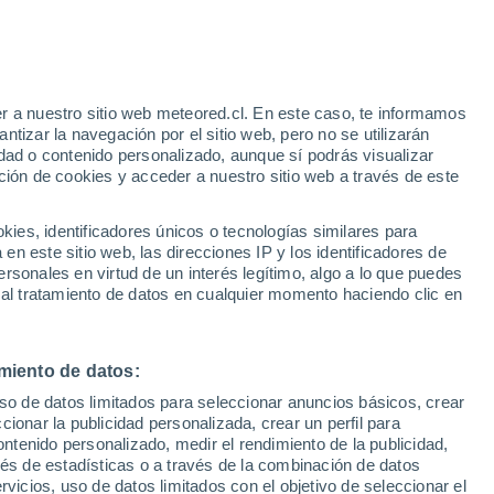
Parte de nieve
Pistas abiertas
Remontes
e
- / 7
0 / 5
r a nuestro sitio web meteored.cl. En este caso, te informamos
:
24%
Km esquiables
Nieve
tizar la navegación por el sitio web, pero no se utilizarán
0 / 20
-
dad o contenido personalizado, aunque sí podrás visualizar
ción de cookies y acceder a nuestro sitio web a través de este
os
es, identificadores únicos o tecnologías similares para
n este sitio web, las direcciones IP y los identificadores de
rsonales en virtud de un interés legítimo, algo a lo que puedes
ites
Modelos
 al tratamiento de datos en cualquier momento haciendo clic en
miento de datos:
Martes
Miércoles
Jueves
Viernes
uso de datos limitados para seleccionar anuncios básicos, crear
11 Ago
12 Ago
13 Ago
14 Ago
ccionar la publicidad personalizada, crear un perfil para
ontenido personalizado, medir el rendimiento de la publicidad,
vés de estadísticas o a través de la combinación de datos
rvicios, uso de datos limitados con el objetivo de seleccionar el