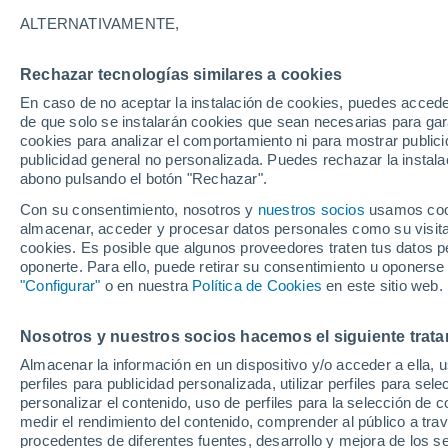
15°
ALTERNATIVAMENTE,
Rechazar tecnologías similares a cookies
Menguant
En caso de no aceptar la instalación de cookies, puedes accede
Iluminada
Sensación de 15°
de que solo se instalarán cookies que sean necesarias para garan
cookies para analizar el comportamiento ni para mostrar publici
publicidad general no personalizada. Puedes rechazar la instala
abono pulsando el botón "Rechazar".
Última hora
Aguanieve, heladas de hasta -3 °C y chubasc
Con su consentimiento, nosotros y
nuestros socios
usamos cooki
marcarán el fin de semana en la RM
almacenar, acceder y procesar datos personales como su visita e
cookies. Es posible que algunos proveedores traten tus datos pe
Tiempo 1 - 7 días
Actualidad
Mapa de lluvia
Satél
oponerte. Para ello, puede retirar su consentimiento u oponerse
"Configurar"
o en nuestra
Política de Cookies
en este sitio web.
Nosotros y nuestros socios hacemos el siguiente trata
Mañana
Lunes
Hoy
Almacenar la información en un dispositivo y/o acceder a ella, 
9 Ago
10 Ago
8 Ago
perfiles para publicidad personalizada, utilizar perfiles para sele
personalizar el contenido, uso de perfiles para la selección de c
medir el rendimiento del contenido, comprender al público a tra
procedentes de diferentes fuentes, desarrollo y mejora de los se
60%