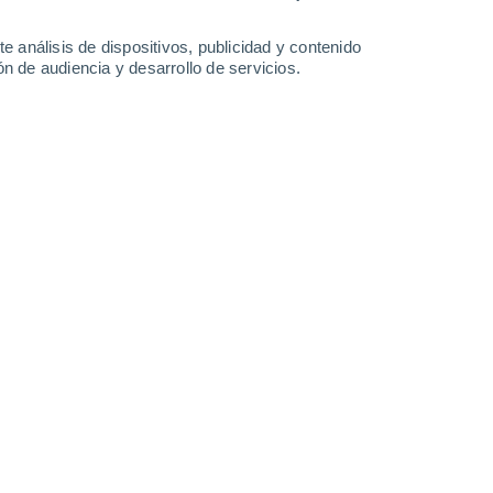
27°
/
16°
29°
/
13°
30°
/
16°
30°
/
16°
e análisis de dispositivos, publicidad y contenido
n de audiencia y desarrollo de servicios.
-
36
km/h
11
-
34
km/h
9
-
32
km/h
10
-
34
km/h
de agosto
Sureste
0 Bajo
4
-
12 km/h
FPS:
no
Sureste
0 Bajo
4
-
12 km/h
FPS:
no
Sureste
0 Bajo
4
-
13 km/h
FPS:
no
Sureste
1 Bajo
3
-
11 km/h
FPS:
no