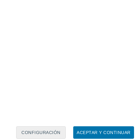
Calendario lunar
Lun
Mar
Mié
Jue
Vie
Sáb
Dom
8
9
10
11
12
13
14
15
16
17
18
19
20
21
CONFIGURACIÓN
ACEPTAR Y CONTINUAR