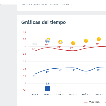
Tiempo para el amanecer
4h 15m
Gráficas del tiempo
40
35
30°
29°
29°
30
28°
27°
27°
25
20
15
16°
16°
15°
14°
13°
10
11°
5
1.6
°C
Sáb
8
Dom
9
Lun
10
Mar
11
Mié
12
Jue
13
Máxima