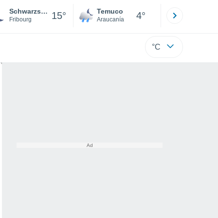
Schwarzsee
Temuco
Osorno
15°
4°
Fribourg
Araucanía
Los Lagos
°C