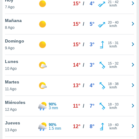
21
-
42
15°
/
4°
km/h
7 Ago
do en
 mismo.
sultar más
Mañana
20
-
40
15°
/
5°
 en nuestra
km/h
8 Ago
 Cookies
y
ualquier
Domingo
15
-
31
15°
/
3°
km/h
9 Ago
ento
 botón
ación de
Lunes
15
-
32
14°
/
3°
kies
km/h
10 Ago
 disponible
e nuestra
Martes
18
-
38
.
13°
/
4°
km/h
11 Ago
IVAMENTE,
Miércoles
90%
18
-
33
11°
/
7°
3 mm
km/h
12 Ago
as
 a cookies
Jueves
90%
19
-
40
12°
/
8°
1.5 mm
km/h
 no aceptar
13 Ago
ón de