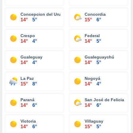
Concepcion del Uruguay
Concordia
14°
5°
15°
6°
Crespo
Federal
14°
4°
14°
5°
Gualeguay
Gualeguaychú
14°
4°
14°
5°
La Paz
Nogoyá
15°
8°
14°
4°
Paraná
San José de Feliciano
14°
6°
14°
6°
Victoria
Villaguay
14°
6°
15°
5°