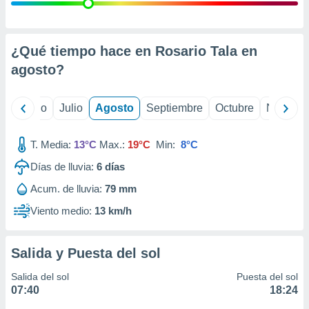
 seleccionar
o.
calización
precisa e
¿Qué tiempo hace en Rosario Tala en
ión mediante
agosto
?
, publicidad
yo
Junio
Julio
Agosto
Septiembre
Octubre
Noviemb
dos,
 publicidad
,
T. Media:
13°C
Max.:
19°C
Min:
8°C
ón de
Días de lluvia:
6
días
 desarrollo
s.
Acum. de lluvia:
79 mm
tros 1199
Viento medio:
13 km/h
ios
Salida y Puesta del sol
Salida del sol
Puesta del sol
07:40
18:24