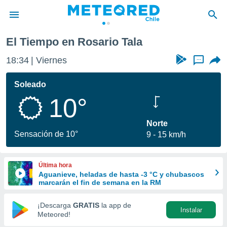
El Tiempo en Rosario Tala
privacidad
18:34
Viernes
...
o de
eteored.cl)
borado por
Soleado
es para
10°
ue la
 que se
e calidad.
Norte
eder a este
Sensación de 10°
9
15 km/h
ediante las
opciones:
Última hora
ookies y
Aguanieve, heladas de hasta -3 °C y chubascos
e forma
marcarán el fin de semana en la RM
d digital
¡Descarga
GRATIS
la app de
Instalar
ada, basada
Meteored!
mación