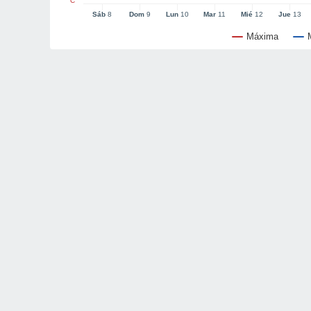
°C
Sáb
8
Dom
9
Lun
10
Mar
11
Mié
12
Jue
13
Máxima