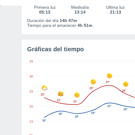
Primera luz
Mediodía
Última luz
05:13
13:14
21:13
Duración del día
14h 47m
Tiempo para el amanecer
4h 51m
Gráficas del tiempo
35
30
27°
25°
24°
25
23°
21°
21°
21°
20
20°
19°
18°
18°
16°
15