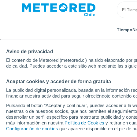
Tiempo
No
Aviso de privacidad
El contenido de Meteored (meteored.cl) ha sido elaborado por pr
de calidad. Puedes acceder a este sitio web mediante las sigui
Aceptar cookies y acceder de forma gratuita
Inicio
Reino Unido
Islas del Canal
Saint John
La publicidad digital personalizada, basada en la información r
financiar nuestra actividad para seguir ofreciéndote contenido c
El Tiempo en Saint Jo
Pulsando el botón "Aceptar y continuar", puedes acceder a la w
nuestras o de nuestros socios, que nos permiten el seguimiento
00:22
Sábado
desarrollar un perfil específico para mostrarte publicidad y co
más información en nuestra
Política de Cookies
y retirar en cu
Configuración de cookies
que aparece disponible en el pie de n
Cielo despejado