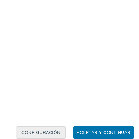
Calendario lunar
Lun
Mar
Mié
Jue
Vie
Sáb
Dom
8
9
10
11
12
13
14
15
16
CONFIGURACIÓN
ACEPTAR Y CONTINUAR