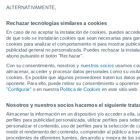
17°
ALTERNATIVAMENTE,
Rechazar tecnologías similares a cookies
Menguant
En caso de no aceptar la instalación de cookies, puedes accede
Iluminada
Sensación de 17°
de que solo se instalarán cookies que sean necesarias para garan
cookies para analizar el comportamiento ni para mostrar publici
publicidad general no personalizada. Puedes rechazar la instala
abono pulsando el botón "Rechazar".
Última hora
Aguanieve, heladas de hasta -3 °C y chubasc
Con su consentimiento, nosotros y
nuestros socios
usamos cooki
marcarán el fin de semana en la RM
almacenar, acceder y procesar datos personales como su visita e
cookies. Es posible que algunos proveedores traten tus datos pe
Tiempo 1 - 7 días
Actualidad
Mapa de nubosidad
oponerte. Para ello, puede retirar su consentimiento u oponerse
"Configurar"
o en nuestra
Política de Cookies
en este sitio web.
Nosotros y nuestros socios hacemos el siguiente trata
Mañana
Lunes
Hoy
Almacenar la información en un dispositivo y/o acceder a ella, 
9 Ago
10 Ago
8 Ago
perfiles para publicidad personalizada, utilizar perfiles para sele
personalizar el contenido, uso de perfiles para la selección de c
medir el rendimiento del contenido, comprender al público a tra
procedentes de diferentes fuentes, desarrollo y mejora de los se