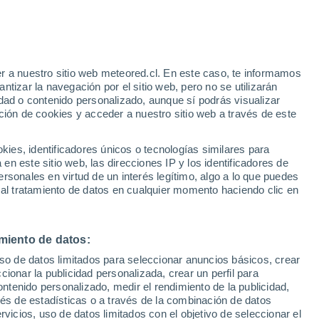
e
r a nuestro sitio web meteored.cl. En este caso, te informamos
:
24%
tizar la navegación por el sitio web, pero no se utilizarán
dad o contenido personalizado, aunque sí podrás visualizar
ción de cookies y acceder a nuestro sitio web a través de este
os
es, identificadores únicos o tecnologías similares para
n este sitio web, las direcciones IP y los identificadores de
rsonales en virtud de un interés legítimo, algo a lo que puedes
Satélites
Modelos
 al tratamiento de datos en cualquier momento haciendo clic en
miento de datos:
Martes
Miércoles
Jueves
Viernes
uso de datos limitados para seleccionar anuncios básicos, crear
11 Ago
12 Ago
13 Ago
14 Ago
ccionar la publicidad personalizada, crear un perfil para
ontenido personalizado, medir el rendimiento de la publicidad,
vés de estadísticas o a través de la combinación de datos
rvicios, uso de datos limitados con el objetivo de seleccionar el