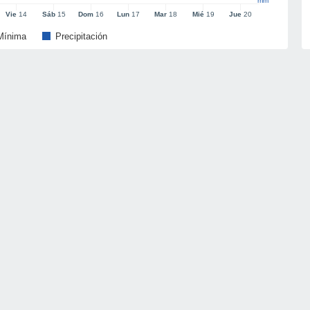
mm
Vie
14
Sáb
15
Dom
16
Lun
17
Mar
18
Mié
19
Jue
20
Mínima
Precipitación