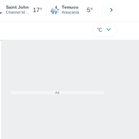
Saint John
Temuco
Osorno
17°
5°
Channel Islands
Araucanía
Los Lagos
°C