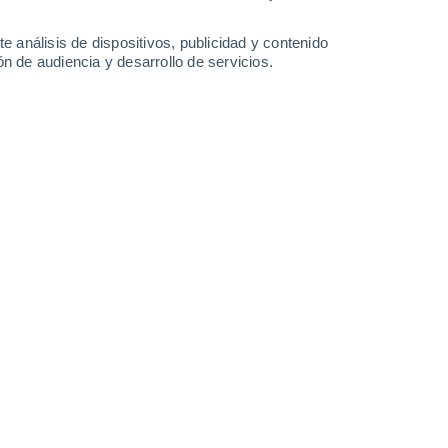
25°
/
19°
27°
/
21°
24°
/
20°
23°
/
19°
e análisis de dispositivos, publicidad y contenido
n de audiencia y desarrollo de servicios.
-
41
km/h
26
-
39
km/h
19
-
32
km/h
18
-
28
km/h
 agosto
Noreste
0 Bajo
13
-
20 km/h
FPS:
no
Este
0 Bajo
14
-
20 km/h
FPS:
no
Este
0 Bajo
16
-
22 km/h
FPS:
no
Este
0 Bajo
16
-
23 km/h
FPS:
no